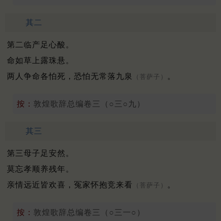
其二
第二临产足心酸。
命如草上露珠悬。
两人争命各怕死，恐怕无常落九泉
。
（菩萨子）
按：
敦煌歌辞总编卷三（○三○九）
其三
第三母子足安然。
莫忘孝顺养残年。
亲情远近皆欢喜，冤家怀抱竞来看
。
（菩萨子）
按：
敦煌歌辞总编卷三（○三一○）