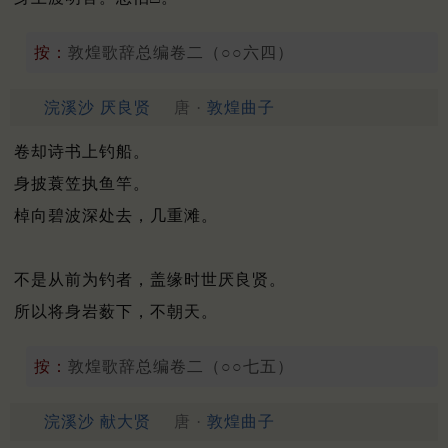
按：
敦煌歌辞总编卷二（○○六四）
浣溪沙 厌良贤
唐 ·
敦煌曲子
卷却诗书上钓船。
身披蓑笠执鱼竿。
棹向碧波深处去，几重滩。
不是从前为钓者，盖缘时世厌良贤。
所以将身岩薮下，不朝天。
按：
敦煌歌辞总编卷二（○○七五）
浣溪沙 献大贤
唐 ·
敦煌曲子