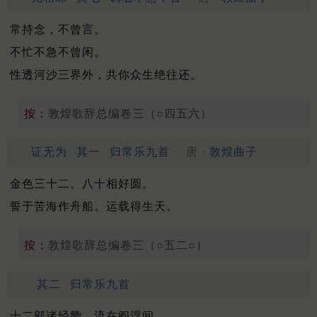
常持念，不曾言。
不忙不急不曾闲。
性透河沙三界外，共你众生绝往还。
按：
敦煌歌辞总编卷三（○四五六）
证无为
其一
归常乐九首
唐 ·
敦煌曲子
金色三十二。八十相好圆。
誓于苦海作舟船。运载得生天。
按：
敦煌歌辞总编卷三（○五二○）
其二
归常乐九首
十二部诸经赞。流在阎浮间。