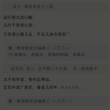
其十
调名本意十二首
远行第九切心酸。
儿行千里母心牵。
⑴
只见母心随儿去，不见儿身在母前
。
按：
敦煌歌辞总编卷三（○三三○）
⑴ 孝顺乐。孝顺乐。孝顺阿耶娘。孝顺乐。
证无为
其二
太子赞二十七首
唐 ·
敦煌曲子
太子初学道。曾作忍辱仙。
五百外道广遮拦。修道几经年
。
（释迦牟尼佛）
按：
敦煌歌辞总编卷三（○三六一）