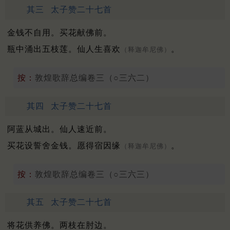
其三
太子赞二十七首
金钱不自用。买花献佛前。
瓶中涌出五枝莲。仙人生喜欢
。
（释迦牟尼佛）
按：
敦煌歌辞总编卷三（○三六二）
其四
太子赞二十七首
阿蓝从城出。仙人速近前。
买花设誓舍金钱。愿得宿因缘
。
（释迦牟尼佛）
按：
敦煌歌辞总编卷三（○三六三）
其五
太子赞二十七首
将花供养佛。两枝在肘边。