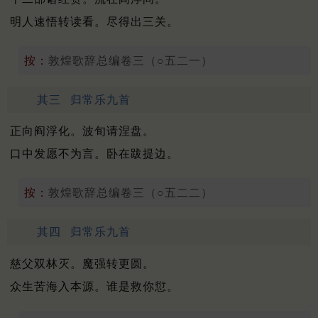
明人速悟转读看。尽得出三关。
按：
敦煌歌辞总编卷三（○五二一）
其三
归常乐九首
正向阎浮化。波旬请涅盘。
口中发愿不为言。卧在跋提边。
按：
敦煌歌辞总编卷三（○五二二）
其四
归常乐九首
慈父双林灭。魔强转更圆。
众生苦海入本源。谁是救你愆。