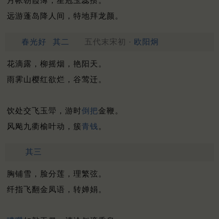
月帐朝霞薄，星冠玉蕊攒。
远游蓬岛降人间，特地拜龙颜。
春光好
其二
五代末宋初 ·
欧阳炯
花滴露，柳摇烟，艳阳天。
雨霁山樱红欲烂，谷莺迁。
饮处交飞玉斝，游时
倒把
金鞭。
风飐九衢榆叶动，簇
青钱
。
其三
胸铺雪，脸分莲，理繁弦。
纤指飞翻金凤语，转婵娟。