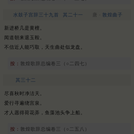
水鼓子宫辞三十九首
其二十一
唐 ·
敦煌曲子
新进桥几是黄檀。
闻道朝来退玉鞍。
不信近人能巧取，天生曲处似龙盘。
按：
敦煌歌辞总编卷三（○二四七）
其三十二
尽喜秋时净洁天。
爱行寻遍绕宫泉。
才人愿得荷花弄，鱼藻池头争上船。
按：
敦煌歌辞总编卷三（○二五八）