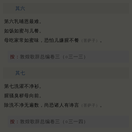
其六
第六乳哺恩最难。
如饧如蜜与儿餐。
母吃家常如蜜味，恐怕儿嫌腥不餐
。
（菩萨子）
按：
敦煌歌辞总编卷三（○三一三）
其七
第七洗濯不净衫。
腥骚臭秽母向前。
除洗不净无遍数，尚恐诸人有谗言
。
（菩萨子）
按：
敦煌歌辞总编卷三（○三一四）