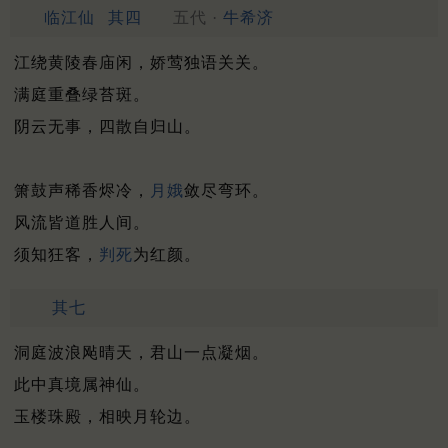
临江仙
其四
五代 ·
牛希济
江绕黄陵春庙闲，娇莺独语关关。
满庭重叠绿苔斑。
阴云无事，四散自归山。
箫鼓声稀香烬冷，
月娥
敛尽弯环。
风流皆道胜人间。
须知狂客，
判死
为红颜。
其七
洞庭波浪飐晴天，君山一点凝烟。
此中真境属神仙。
玉楼珠殿，相映月轮边。