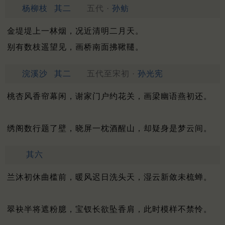
杨柳枝
其二
五代 ·
孙鲂
金堤堤上一林烟，况近清明二月天。
别有数枝遥望见，画桥南面拂鞦韆。
浣溪沙
其二
五代至宋初 ·
孙光宪
桃杏风香帘幕闲，谢家门户约花关，画梁幽语燕初还。
绣阁数行题了壁，晓屏一枕酒醒山，却疑身是梦云间。
其六
兰沐初休曲槛前，暖风迟日洗头天，湿云新敛未梳蝉。
翠袂半将遮粉臆，宝钗长欲坠香肩，此时模样不禁怜。