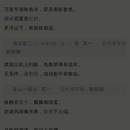
万里平湖秋色冷，星辰垂影参然。
橘林
霜重更
红鲜
。
罗浮山下，有路暗相连。
渔父歌二
首
其一
五代末宋初
（一作渔父歌二首 一）
·
欧阳炯
摆脱尘机上钓船，免教荣辱有流年。
无系绊，没
愁煎
，须信船中有散仙。
巫山一段云
其一
五代末宋初 ·
欧阳炯
绛阙登
真子
，飘飘御䌽鸾。
碧虚风雨佩光寒，
敛袂
下云端。