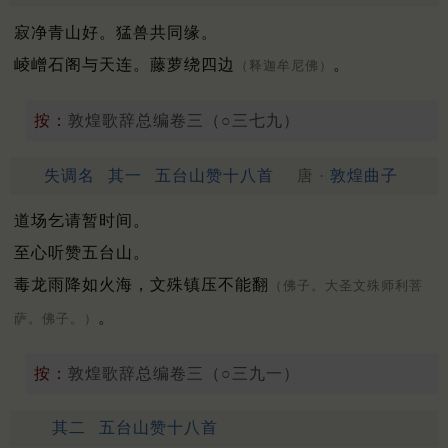
寂净青山好。猛兽共同缘。
崚嶒石阁与天连。藤萝绕四边
。
（释迦牟尼佛）
按：
敦煌歌辞总编卷三（○三七九）
失调名
其一
五台山赞十八首
唐 ·
敦煌曲子
道场乞请暂时间。
至心听赞五台山。
毒龙雨降如火海，文殊镇压不能翻
（佛子。大圣文殊师利菩
。
萨。佛子。）
按：
敦煌歌辞总编卷三（○三九一）
其二
五台山赞十八首