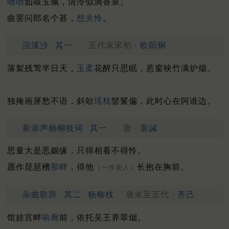
嘈囋
如敲玉佩，清泠似滴香泉。
曲罢问郎名个甚，
想夫怜
。
浣溪沙
其一
五代末宋初 ·
欧阳炯
落絮残莺半日天，
玉柔
花醉只思眠，惹窗映竹满炉烟。
独掩画屏愁不语，斜欹
瑶枕
髻鬟偏，此时心在阿谁边。
新添声杨柳枝词
其一
唐 ·
裴諴
思量大是恶姻缘，只得相看不得怜。
愿作琵琶槽
那畔
，得他
长抱在胸前。
（一作美人）
杂曲歌辞
其二
杨柳枝
唐末至五代 ·
齐己
馆娃宫畔
响廊
前，依托吴王养翠烟。