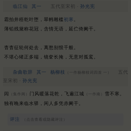
临江仙
其一
五代至宋初 ·
孙光宪
霜拍井梧乾叶堕，翠帏雕槛
初寒
。
薄铅残黛称花冠，含情无语，延伫倚阑干。
杳杳征轮何处去，离愁别恨千般。
不堪心绪正多端，镜奁长掩，无意对孤鸾。
杂曲歌辞
其一
杨柳枝
五代
（一作杨柳枝词四首 一）
至宋初 ·
孙光宪
闾
门风暖落花乾，飞遍江城
雪不寒。
（集作阊）
（一作南）
独有晚来临水驿，闲人多凭赤阑干。
评注
（点击查看或隐藏评注）