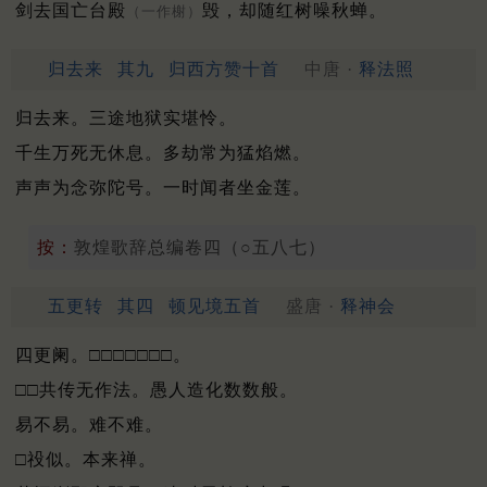
剑去国亡台殿
毁，却随红树噪秋蝉。
（一作榭）
归去来
其九
归西方赞十首
中唐 ·
释法照
归去来。三途地狱实堪怜。
千生万死无休息。多劫常为猛焰燃。
声声为念弥陀号。一时闻者坐金莲。
按：
敦煌歌辞总编卷四（○五八七）
五更转
其四
顿见境五首
盛唐 ·
释神会
四更阑。□□□□□□□。
□□共传无作法。愚人造化数数般。
易不易。难不难。
□祋似。本来禅。