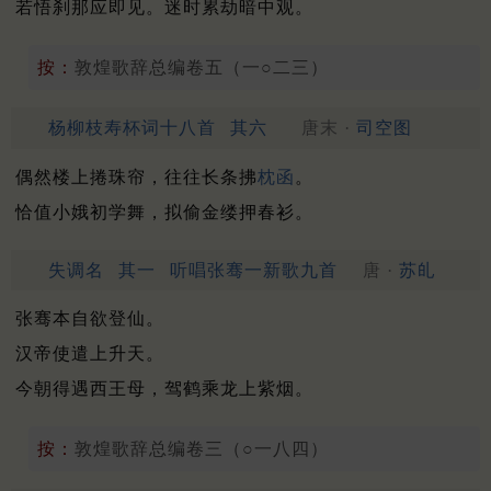
若悟刹那应即见。迷时累劫暗中观。
按：
敦煌歌辞总编卷五（一○二三）
杨柳枝寿杯词十八首
其六
唐末 ·
司空图
偶然楼上捲珠帘，往往长条拂
枕函
。
恰值小娥初学舞，拟偷金缕押春衫。
失调名
其一
听唱张骞一新歌九首
唐 ·
苏癿
张骞本自欲登仙。
汉帝使遣上升天。
今朝得遇西王母，驾鹤乘龙上紫烟。
按：
敦煌歌辞总编卷三（○一八四）