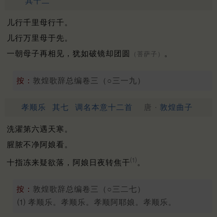
其十二
儿行千里母行千。
儿行万里母于先。
一朝母子再相见，犹如破镜却团圆
。
（菩萨子）
按：
敦煌歌辞总编卷三（○三一九）
孝顺乐
其七
调名本意十二首
唐 ·
敦煌曲子
洗濯第六遇天寒。
腥脓不净阿娘看。
⑴
十指冻来疑欲落，阿娘日夜转焦干
。
按：
敦煌歌辞总编卷三（○三二七）
⑴ 孝顺乐。孝顺乐。孝顺阿耶娘。孝顺乐。