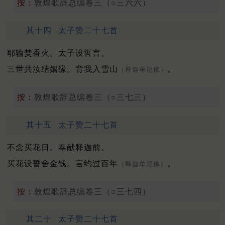
按：
敦煌歌辞总编卷三（○三六六）
其十四
太子赞二十七首
耶输焚香火。太子设誓言。
三世共汝结姻缘。背我入雪山
。
（释迦牟尼佛）
按：
敦煌歌辞总编卷三（○三七三）
其十五
太子赞二十七首
不念买花日。奉献释迦前。
买花设誓舍金钱。言约过百年
。
（释迦牟尼佛）
按：
敦煌歌辞总编卷三（○三七四）
其二十
太子赞二十七首