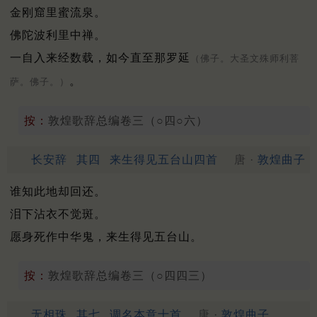
金刚窟里蜜流泉。
佛陀波利里中禅。
一自入来经数载，如今直至那罗延
（佛子。大圣文殊师利菩
。
萨。佛子。）
按：
敦煌歌辞总编卷三（○四○六）
长安辞
其四
来生得见五台山四首
唐 ·
敦煌曲子
谁知此地却回还。
泪下沾衣不觉斑。
愿身死作中华鬼，来生得见五台山。
按：
敦煌歌辞总编卷三（○四四三）
无相珠
其七
调名本意十首
唐 ·
敦煌曲子