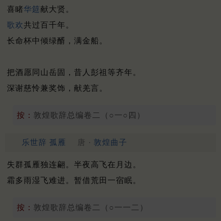
喜睹
华筵
献大贤。
歌欢
共过百千年。
长命杯中倾绿醑，满金船。
把酒愿同山岳固，昔人彭祖等齐年。
深谢慈怜兼奖饰，献羌言。
按：
敦煌歌辞总编卷二（○一○四）
乐世辞 孤雁
唐 ·
敦煌曲子
失群孤雁独连翩。半夜高飞在月边。
霜多雨湿飞难进。暂借荒田一宿眠。
按：
敦煌歌辞总编卷二（○一一二）