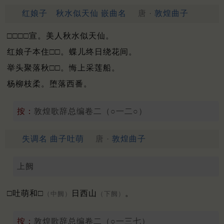
红娘子 秋水似天仙 嵌曲名
唐 ·
敦煌曲子
□□□□宣。美人秋水似天仙。
红娘子本住□□。蝶儿终日绕花间。
举头聚落秋□□。悔上采莲船。
杨柳枝柔。堕落西番。
按：
敦煌歌辞总编卷二（○一二○）
失调名 曲子吐萌
唐 ·
敦煌曲子
上阙
□吐萌和□
日西山
。
（中阙）
（下阙）
按：
敦煌歌辞总编卷二（○一三七）