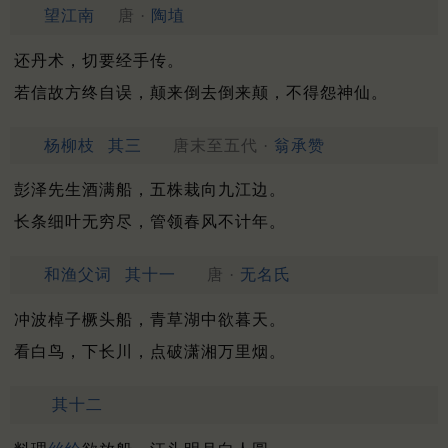
望江南
唐 ·
陶埴
还丹术，切要经手传。
若信故方终自误，颠来倒去倒来颠，不得怨神仙。
杨柳枝
其三
唐末至五代 ·
翁承赞
彭泽先生酒满船，五株栽向九江边。
长条细叶无穷尽，管领春风不计年。
和渔父词
其十一
唐 ·
无名氏
冲波棹子橛头船，青草湖中欲暮天。
看白鸟，下长川，点破潇湘万里烟。
其十二