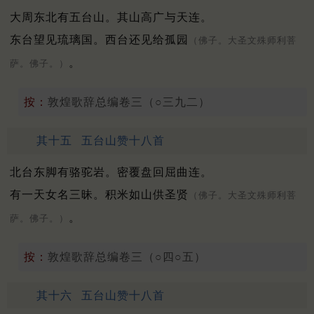
大周东北有五台山。其山高广与天连。
东台望见琉璃国。西台还见给孤园
（佛子。大圣文殊师利菩
。
萨。佛子。）
按：
敦煌歌辞总编卷三（○三九二）
其十五
五台山赞十八首
北台东脚有骆驼岩。密覆盘回屈曲连。
有一天女名三昧。积米如山供圣贤
（佛子。大圣文殊师利菩
。
萨。佛子。）
按：
敦煌歌辞总编卷三（○四○五）
其十六
五台山赞十八首