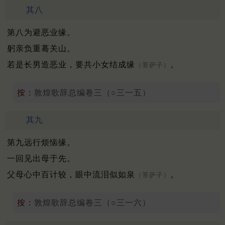
其八
第八为避恶业缘。
躬亲负重蓦关山。
若是长男造恶业，要共小女结成缘
。
（菩萨子）
按：
敦煌歌辞总编卷三（○三一五）
其九
第九远行烦恼缘。
一回见出母于先。
父母心中百计较，眼中流泪似如泉
。
（菩萨子）
按：
敦煌歌辞总编卷三（○三一六）