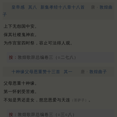
皇帝感
其八
新集孝经十八章十八首
唐 ·
敦煌曲
子
上下无怨国中安。
保其社稷鬼神欢。
为作宫室四时祭，容止可法得人观。
按：
敦煌歌辞总编卷三（○二七八）
十种缘父母恩重赞十三首
其一
唐 ·
敦煌曲子
父母恩重十种缘。
第一怀躬受苦难。
不知是男还是女，慈悲恩爱与天连
。
（菩萨子）
按：
敦煌歌辞总编卷三（○三○八）