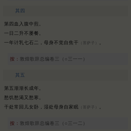
其四
第四血入腹中煎。
一日二升不屡餐。
一年计乳七石二，母身不觉自焦干
。
（菩萨子）
按：
敦煌歌辞总编卷三（○三一一）
其五
第五渐渐长成年。
愁饥愁渴又愁寒。
干处常回儿女卧，湿处母身自家眠
。
（菩萨子）
按：
敦煌歌辞总编卷三（○三一二）