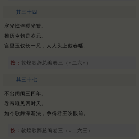
其三十四
寒光憔悴暖光繁。
推历今朝是岁元。
宫里玉钗长一尺，人人头上戴春幡。
按：
敦煌歌辞总编卷三（○二六○）
其三十七
不出闺闱三四年。
卷帘唯见四时天。
如今歌舞浑新法，争得君王唤眼前。
按：
敦煌歌辞总编卷三（○二六三）