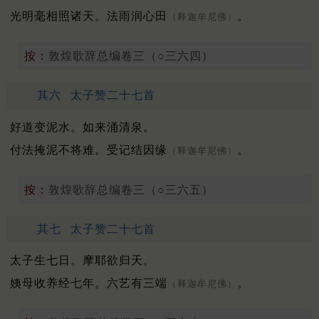
光明毫相照诸天。法雨润心田
。
（释迦牟尼佛）
按：
敦煌歌辞总编卷三（○三六四）
其六
太子赞二十七首
好道变泥水。如来涌清泉。
付法掩泥不将难。受记结因缘
。
（释迦牟尼佛）
按：
敦煌歌辞总编卷三（○三六五）
其七
太子赞二十七首
太子生七日。摩耶欲归天。
姨母收养经七年。六艺有三端
。
（释迦牟尼佛）