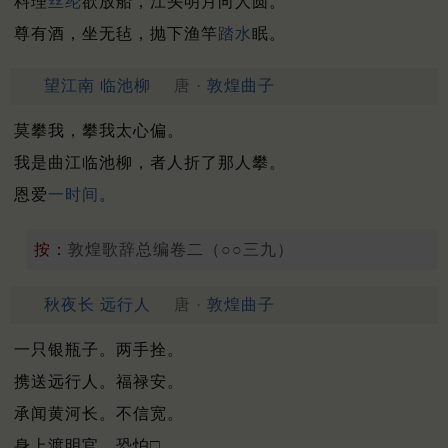
料理
丝纶
欲放船，江头明月向人圆。
尊有酒，坐无毡，抛下渔竿
踏水
眠。
望江南 临池柳
唐 ·
敦煌曲子
莫攀我，攀我太心偏。
我是曲江临池柳，者人折了那人攀。
恩爱
一时间
。
按：
敦煌歌辞总编卷二（○○三九）
秋夜长 远行人
唐 ·
敦煌曲子
一只银瓶子。两手拴。
携送远行人。福禄安。
承闻黄河长。不信宽。
身上渡明官。恐怕□。