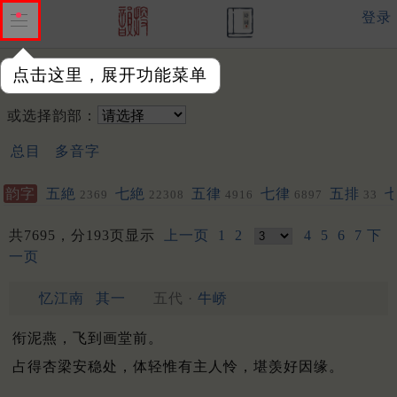
登录
点击这里，展开功能菜单
韵字：
或选择韵部：
总目
多音字
韵字
五絶
七絶
五律
七律
五排
2369
22308
4916
6897
33
其他
聯
193
1015
1020
共7695，分193页显示
上一页
1
2
4
5
6
7
下
一页
忆江南
其一
五代 ·
牛峤
衔泥燕，飞到画堂前。
占得杏梁安稳处，体轻惟有主人怜，堪羡好因缘。