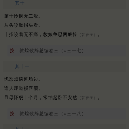
其十
第十怜悯无二般。
从头咬取指头看。
十指咬着无不痛，教娘争忍两般怜
。
（菩萨子）
按：
敦煌歌辞总编卷三（○三一七）
其十一
忧愁烦恼道场边。
逢人即道损容颜。
且母怀躬十个月，常怕起卧不安然
。
（菩萨子）
按：
敦煌歌辞总编卷三（○三一八）