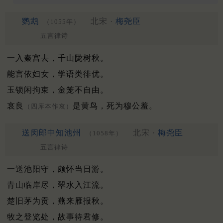
鹦鹉
北宋 ·
梅尧臣
（1055年）
五言律诗
一入秦宫去，千山陇树秋。
能言依妇女，学语类徘优。
玉锁闲拘束，金笼不自由。
哀良
是黄鸟，死为穆公羞。
（四库本作哀）
送闵郎中知池州
北宋 ·
梅尧臣
（1058年）
五言律诗
一送池阳守，颇怀当日游。
青山临岸尽，翠水入江流。
楚旧茅为贡，燕来雁报秋。
牧之登览处，故事待君修。