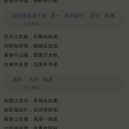
提壶伴诗笔，独醉庾公楼。
次韵张从道三首
其一
石首道中
南宋 ·
陈渊
五言律诗
匹马江村路，长鞭短袂裘。
问民知所病，驱御去如流。
雾卷千山晓，霜馀万木秋。
古来奔走吏，流落有奇谋。
感兴
南宋 ·
陈造
五言律诗
如镜江流去，奔驰合自羞。
病容霜后叶，归兴浪前沤。
岐路三生债，风埃一饱谋。
山田饶芋栗，珍重故园秋。