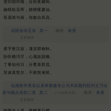
望归朝对镜，合饮夜藏钩。
融蜡粘花蒂，烧檀暖麝油。
双眉谁与画，张敞自风流。
试院杂诗五首
其一
南宋 ·
朱熹
五言律诗
斋宇夜沉寂，凄凉群物秋。
卧听檐泻尽，心属故园幽。
了事知何日，分曹喜胜流。
笑谈真暂尔，不敢恨淹留。
仙洲新亭熹名以昼寒紫微张公为书其额判院刘丈乃出
新句辄次高韵二首
其二
南宋 ·
朱熹
（1169年六月）
五言律诗
悄茜非人境，寒蝉夏已稠。