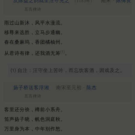
次陈益之韵戏呈汪守充之
南宋 ·
陈傅良
（1183年）
五言律诗
雨过山新沐，风平水漫流。
移尊来选胜，立马步通幽。
春在桑麻坞，香团橘柚州。
⑴
从君诗有律，还我酒无筹
。
⑴ 自注：汪守坐上苦吟，而忘饮客酒，因戏及之。
扬子桥送客浮湘
南宋至元初 ·
陈杰
五言律诗
客里还分袂，樽前小系舟。
笛声扬子晓，帆色洞庭秋。
万里身为本，中年别作愁。