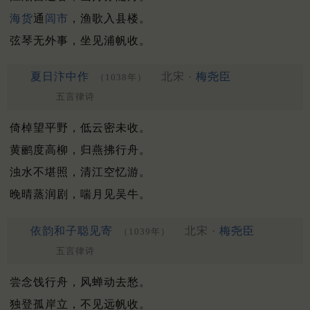
海货
通
闾市
，渔歌入县楼。
弦琴无外事，坐见浦帆收。
夏日汴中作
北宋 ·
梅尧臣
（1038年）
五言律诗
倚棹望平野，低云密未收。
黄鹂度高柳，归燕拂行舟。
浊水不堪照，清江空忆游。
晚晴蒸润剧，喘月见吴牛。
依韵和子聪见寄
北宋 ·
梅尧臣
（1039年）
五言律诗
尝念饯行舟，风蝉动去愁。
独登孤岸立，不见远帆收。