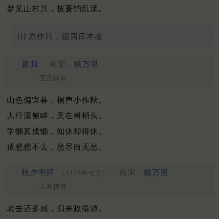
梦见山村兴，披蓑钓乱流。
⑴ 原作只，据四库本改
暮归
南宋 ·
杨万里
五言律诗
山色偏宜暮，桐声小作秋。
人行溪侧畔，天在树梢头。
学懒真成懒，知休却得休。
遣愁愁不去，愁尽自无愁。
秋夕书怀
南宋 ·
杨万里
（1174年七月）
五言律诗
老去还多感，归来政倦游。