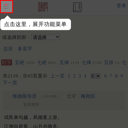
登录
点击这里，展开功能菜单
韵字：
或选择韵部：
总目
多音字
韵字
五絶
七絶
五律
七律
五排
七
1038
8681
2119
2748
14
其他
聯
500
293
共2119，分65页显示
上一页
1
2
3
4
6
7
8
9
下一页
馀姚陈寺丞
北宋 ·
梅尧臣
（1034年）
五言律诗
试邑来勾越，风烟复上游。
江潮自迎客，山月亦随舟。