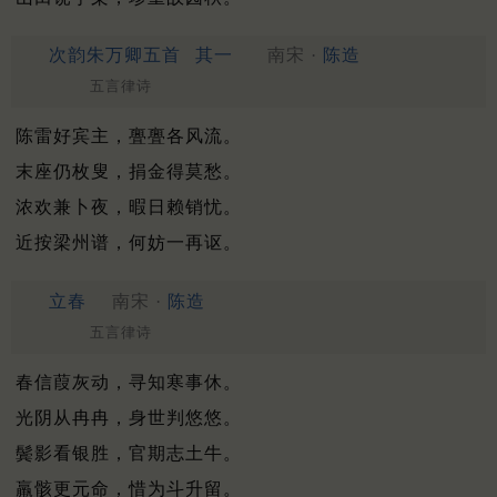
次韵朱万卿五首
其一
南宋 ·
陈造
五言律诗
陈雷好宾主，亹亹各风流。
末座仍枚叟，捐金得莫愁。
浓欢兼卜夜，暇日赖销忧。
近按梁州谱，何妨一再讴。
立春
南宋 ·
陈造
五言律诗
春信葭灰动，寻知寒事休。
光阴从冉冉，身世判悠悠。
鬓影看银胜，官期志土牛。
羸骸更元命，惜为斗升留。