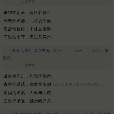
五言律诗
垂绅立朝著，智略胜吾丘。
列戟分名郡，儿童说细侯。
卷舒谁挂碍，中外且嬉游。
闻说淮南守，天边又拜州。
送沈元诚赴临漳主簿
其一
南宋 ·
陈
（1180年）
傅良
五言律诗
谁说乡先进，能无沈隐侯。
青衫今适越，白发竟依刘
。
（自注：时里人刘义夫守临漳）
道固为名累，人当与命谋。
三台行渐近，且勿问归舟。