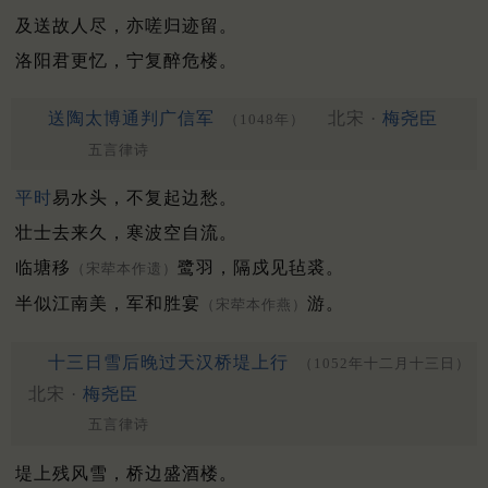
及送故人尽，亦嗟归迹留。
洛阳君更忆，宁复醉危楼。
送陶太博通判广信军
北宋 ·
梅尧臣
（1048年）
五言律诗
平时
易水头，不复起边愁。
壮士去来久，寒波空自流。
临塘移
鹭羽，隔戍见毡裘。
（宋荦本作遗）
半似江南美，军和胜宴
游。
（宋荦本作燕）
十三日雪后晚过天汉桥堤上行
（1052年十二月十三日）
北宋 ·
梅尧臣
五言律诗
堤上残风雪，桥边盛酒楼。