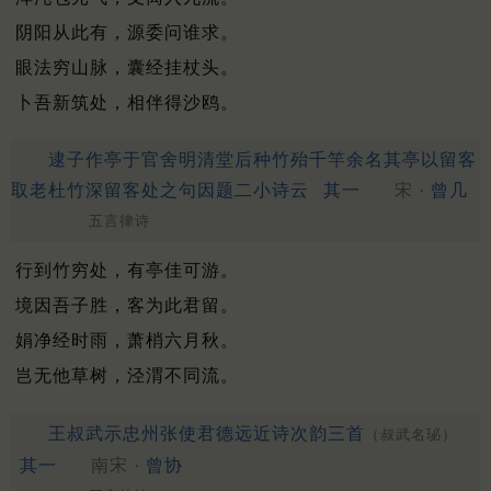
阴阳从此有，源委问谁求。
眼法穷山脉，囊经挂杖头。
卜吾新筑处，相伴得沙鸥。
逮子作亭于官舍明清堂后种竹殆千竿余名其亭以留客
取老杜竹深留客处之句因题二小诗云
其一
宋 ·
曾几
五言律诗
行到竹穷处，有亭佳可游。
境因吾子胜，客为此君留。
娟净经时雨，萧梢六月秋。
岂无他草树，泾渭不同流。
王叔武示忠州张使君德远近诗次韵三首
（叔武名珌）
其一
南宋 ·
曾协