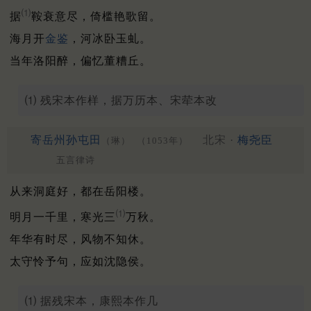
⑴
据
鞍衰意尽，倚槛艳歌留。
海月开
金鉴
，河冰卧玉虬。
当年洛阳醉，偏忆董糟丘。
⑴ 残宋本作样，据万历本、宋荦本改
寄岳州孙屯田
北宋 ·
梅尧臣
（琳）
（1053年）
五言律诗
从来洞庭好，都在岳阳楼。
⑴
明月一千里，寒光三
万秋。
年华有时尽，风物不知休。
太守怜予句，应如沈隐侯。
⑴ 据残宋本，康熙本作几