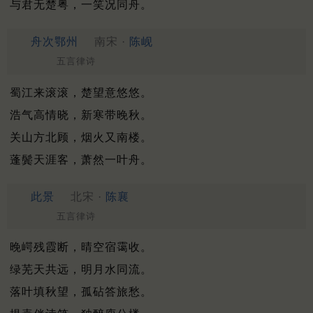
与君无楚粤，一笑况同舟。
舟次鄂州
南宋 ·
陈岘
五言律诗
蜀江来滚滚，楚望意悠悠。
浩气高情晓，新寒带晚秋。
关山方北顾，烟火又南楼。
蓬鬓天涯客，萧然一叶舟。
此景
北宋 ·
陈襄
五言律诗
晚崿残霞断，晴空宿霭收。
绿芜天共远，明月水同流。
落叶填秋望，孤砧答旅愁。