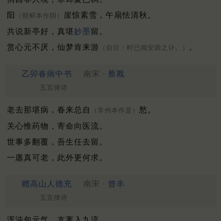
阳
崖惊素雪，午扇怯清秋。
（朝鲜本作阴）
共说新亭好，真堪
妙墨
留。
赏心元不厌，仙梦肯来游
。
（自注：时已闻安国之讣。）
乙卯春病中书
南宋 ·
蔡戡
五言律诗
老去那堪病，春来总自
愁。
（常州本作是）
关心惟药物，寄命向医流。
世事多翻覆，吾生任去留。
一廛真可老，此外更何求。
赠高山人德充
南宋 ·
曾丰
五言律诗
浑沌包元气，支离入九流。