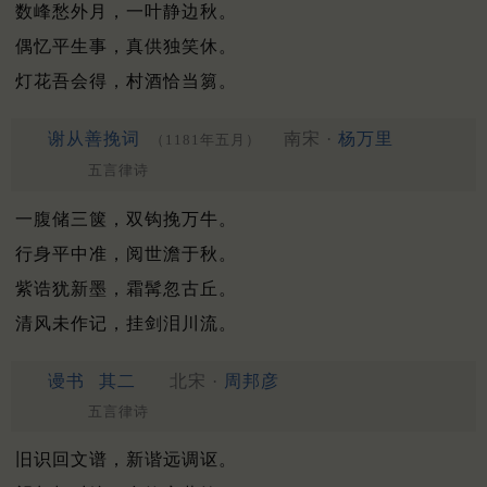
数峰愁外月，一叶静边秋。
偶忆平生事，真供独笑休。
灯花吾会得，村酒恰当篘。
谢从善挽词
南宋 ·
杨万里
（1181年五月）
五言律诗
一腹储三箧，双钩挽万牛。
行身平中准，阅世澹于秋。
紫诰犹新墨，霜髯忽古丘。
清风未作记，挂剑泪川流。
谩书
其二
北宋 ·
周邦彦
五言律诗
旧识回文谱，新谐远调讴。