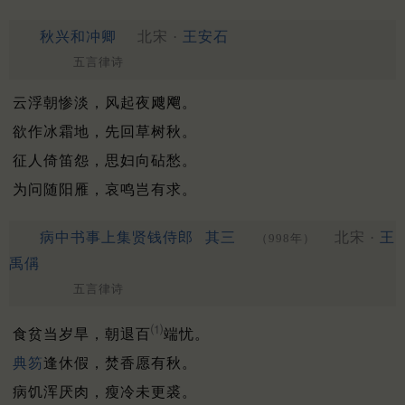
秋兴和冲卿
北宋 ·
王安石
五言律诗
云浮朝惨淡，风起夜飕飗。
欲作冰霜地，先回草树秋。
征人倚笛怨，思妇向砧愁。
为问随阳雁，哀鸣岂有求。
病中书事上集贤钱侍郎
其三
北宋 ·
王
（998年）
禹偁
五言律诗
⑴
食贫当岁旱，朝退百
端忧。
典笏
逢休假，焚香愿有秋。
病饥浑厌肉，瘦冷未更裘。