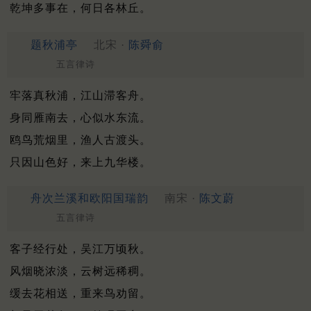
乾坤多事在，何日各林丘。
题秋浦亭
北宋 ·
陈舜俞
五言律诗
牢落真秋浦，江山滞客舟。
身同雁南去，心似水东流。
鸥鸟荒烟里，渔人古渡头。
只因山色好，来上九华楼。
舟次兰溪和欧阳国瑞韵
南宋 ·
陈文蔚
五言律诗
客子经行处，吴江万顷秋。
风烟晓浓淡，云树远稀稠。
缓去花相送，重来鸟劝留。