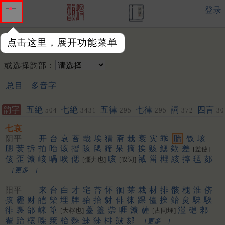
登录
点击这里，展开功能菜单
韵字：
或选择韵部：
总目
多音字
韵字
五絶
七絶
五律
七律
詞
四言
504
3431
295
295
372
30
七哀
阴平
开
台
哀
苔
哉
埃
猜
斋
栽
衰
灾
乖
胎
钗
垓
腮
荄
拆
拍
咍
该
揩
陔
毸
筛
呆
摘
挨
赅
鳃
欸
差
[差使]
侅
歪
瀤
峐
喎
唉
偲
咳
祴
甾
榸
絯
摔
毢
郂
[彊力也]
[叹词]
[更多…]
阳平
来
台
白
才
宅
苔
怀
徊
莱
裁
材
排
骸
槐
淮
侪
孩
霾
财
皑
柴
埋
牌
骀
抬
豺
俳
徕
踝
儓
挨
鲐
炱
騋
騃
徘
褢
邰
崃
箄
薹
籉
祡
啀
瀤
薶
溰
硙
郲
[大桴也]
[古同埋]
翟
跆
櫰
喍
箂
枱
麳
鯠
猍
棑
敱
郂
[更多…]