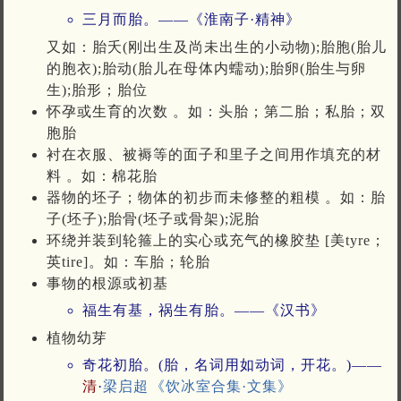
三月而胎。——《淮南子·精神》
又如：胎夭(刚出生及尚未出生的小动物);胎胞(胎儿
的胞衣);胎动(胎儿在母体内蠕动);胎卵(胎生与卵
生);胎形；胎位
怀孕或生育的次数 。如：头胎；第二胎；私胎；双
胞胎
衬在衣服、被褥等的面子和里子之间用作填充的材
料 。如：棉花胎
器物的坯子；物体的初步而未修整的粗模 。如：胎
子(坯子);胎骨(坯子或骨架);泥胎
环绕并装到轮箍上的实心或充气的橡胶垫 [美tyre；
英tire]。如：车胎；轮胎
事物的根源或初基
福生有基，祸生有胎。——《汉书》
植物幼芽
奇花初胎。(胎，名词用如动词，开花。)——
清
·
梁启超
《饮冰室合集·文集》