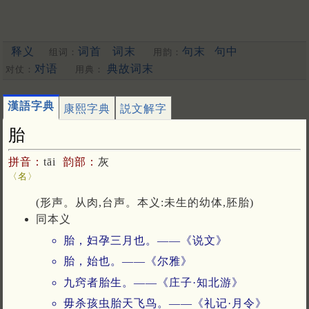
释义
词首
词末
句末
句中
组词：
用韵：
对语
典故词末
对仗：
用典：
漢語字典
康熙字典
説文解字
胎
拼音：
tāi
韵部：
灰
〈名〉
(形声。从肉,台声。本义:未生的幼体,胚胎)
同本义
胎，妇孕三月也。——《说文》
胎，始也。——《尔雅》
九窍者胎生。——《庄子·知北游》
毋杀孩虫胎天飞鸟。——《礼记·月令》