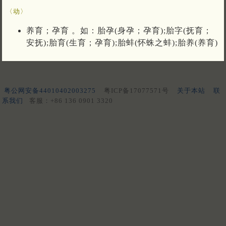
〈动〉
养育；孕育 。如：胎孕(身孕；孕育);胎字(抚育；
安抚);胎育(生育；孕育);胎蚌(怀蛛之蚌);胎养(养育)
粤公网安备44010402003275
粤ICP备17077571号
关于本站
联
系我们
客服：+86 136 0901 3320