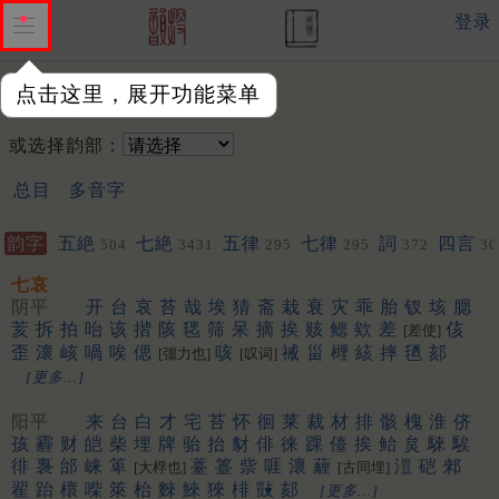
登录
点击这里，展开功能菜单
韵字：
或选择韵部：
总目
多音字
韵字
五絶
七絶
五律
七律
詞
四言
504
3431
295
295
372
30
七哀
阴平
开
台
哀
苔
哉
埃
猜
斋
栽
衰
灾
乖
胎
钗
垓
腮
荄
拆
拍
咍
该
揩
陔
毸
筛
呆
摘
挨
赅
鳃
欸
差
侅
[差使]
歪
瀤
峐
喎
唉
偲
咳
祴
甾
榸
絯
摔
毢
郂
[彊力也]
[叹词]
[更多…]
阳平
来
台
白
才
宅
苔
怀
徊
莱
裁
材
排
骸
槐
淮
侪
孩
霾
财
皑
柴
埋
牌
骀
抬
豺
俳
徕
踝
儓
挨
鲐
炱
騋
騃
徘
褢
邰
崃
箄
薹
籉
祡
啀
瀤
薶
溰
硙
郲
[大桴也]
[古同埋]
翟
跆
櫰
喍
箂
枱
麳
鯠
猍
棑
敱
郂
[更多…]