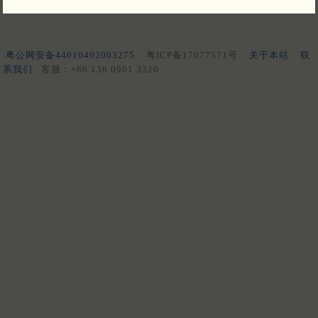
粤公网安备44010402003275
粤ICP备17077571号
关于本站
联
系我们
客服：+86 136 0901 3320