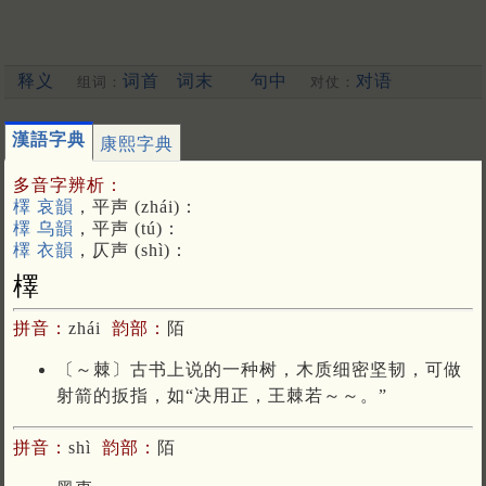
释义
词首
词末
句中
对语
组词：
对仗：
漢語字典
康熙字典
多音字辨析：
檡 哀韻
，平声 (zhái)：
檡 乌韻
，平声 (tú)：
檡 衣韻
，仄声 (shì)：
檡
拼音：
zhái
韵部：
陌
〔～棘〕古书上说的一种树，木质细密坚韧，可做
射箭的扳指，如“决用正，王棘若～～。”
拼音：
shì
韵部：
陌