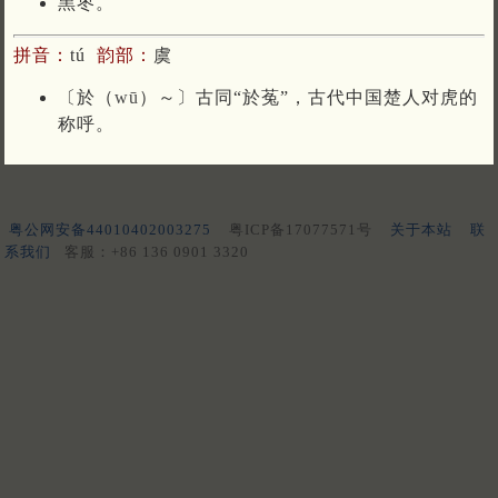
黑枣。
拼音：
tú
韵部：
虞
〔於（
wū
）～〕古同“於菟”，古代中国楚人对虎的
称呼。
粤公网安备44010402003275
粤ICP备17077571号
关于本站
联
系我们
客服：+86 136 0901 3320