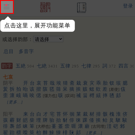
登录
点击这里，展开功能菜单
韵字：
或选择韵部：
总目
多音字
韵字
五絶
七絶
五律
七律
詞
四言
504
3431
295
295
372
30
七哀
阴平
开
台
哀
苔
哉
埃
猜
斋
栽
衰
灾
乖
胎
钗
垓
腮
荄
拆
拍
咍
该
揩
陔
毸
筛
呆
摘
挨
赅
鳃
欸
差
侅
[差使]
歪
瀤
峐
喎
唉
偲
咳
祴
甾
榸
絯
摔
毢
郂
[彊力也]
[叹词]
[更多…]
阳平
来
台
白
才
宅
苔
怀
徊
莱
裁
材
排
骸
槐
淮
侪
孩
霾
财
皑
柴
埋
牌
骀
抬
豺
俳
徕
踝
儓
挨
鲐
炱
騋
騃
徘
褢
邰
崃
箄
薹
籉
祡
啀
瀤
薶
溰
硙
郲
[大桴也]
[古同埋]
翟
跆
櫰
喍
箂
枱
麳
鯠
猍
棑
敱
郂
[更多…]