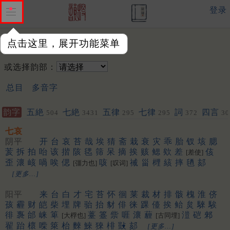
登录
点击这里，展开功能菜单
韵字：
或选择韵部：
总目
多音字
韵字
五絶
七絶
五律
七律
詞
四言
504
3431
295
295
372
30
七哀
阴平
开
台
哀
苔
哉
埃
猜
斋
栽
衰
灾
乖
胎
钗
垓
腮
荄
拆
拍
咍
该
揩
陔
毸
筛
呆
摘
挨
赅
鳃
欸
差
侅
[差使]
歪
瀤
峐
喎
唉
偲
咳
祴
甾
榸
絯
摔
毢
郂
[彊力也]
[叹词]
[更多…]
阳平
来
台
白
才
宅
苔
怀
徊
莱
裁
材
排
骸
槐
淮
侪
孩
霾
财
皑
柴
埋
牌
骀
抬
豺
俳
徕
踝
儓
挨
鲐
炱
騋
騃
徘
褢
邰
崃
箄
薹
籉
祡
啀
瀤
薶
溰
硙
郲
[大桴也]
[古同埋]
翟
跆
櫰
喍
箂
枱
麳
鯠
猍
棑
敱
郂
[更多…]