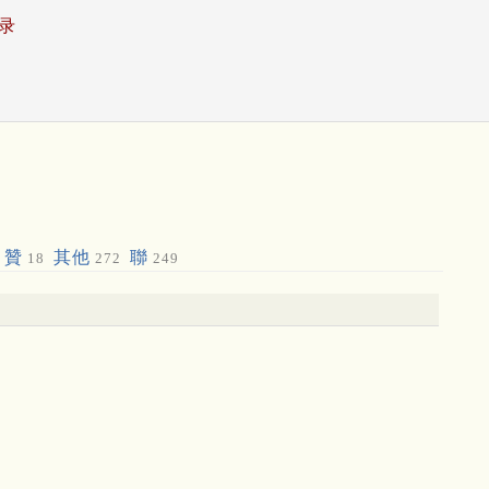
录
贊
其他
聯
18
272
249