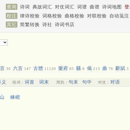
查询
诗词
典故词汇
对仗词汇
词谱
曲谱
诗词地图
登
校注
律诗校验
词格校验
曲格校验
对联校验
自动笺注
其它
简繁转换
诗社
诗词书店
言
六言
古體
樂府
騷
偈
曲
辭賦
30
147
11120
85
8
213
76
3
释义
词首
词末
句末
句中
对语
组词：
用韵：
对仗：
山
崃嵦