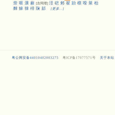
祡
啀
瀤
薶
溰
硙
郲
翟
跆
櫰
喍
箂
枱
[古同埋]
麳
鯠
猍
棑
敱
郂
[更多…]
粤公网安备44010402003275
粤ICP备17077571号
关于本站