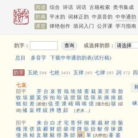
阅读
综合
诗话
词话
古籍检索
类书集成
韵典
平水韵
词林正韵
中原音韵
中华通韵
课堂
律绝创作
填词入门
公开课
学习指南
韵字：
或选择韵部：
总目
多音字
下载中华通韵韵表(试行稿)
韵字
五絶
七絶
五律
七律
詞
四
504
3431
295
295
372
七哀
阴平
开
台
哀
苔
哉
埃
猜
斋
栽
衰
灾
乖
胎
钗
垓
腮
荄
拆
拍
咍
该
揩
陔
毸
筛
呆
摘
挨
赅
崃
鳃
欸
差
侅
歪
瀤
峐
喎
唉
偲
咳
[差使]
[彊力也]
[叹
祴
甾
榸
絯
摔
毢
郂
词]
[更多…]
阳平
来
台
白
才
宅
苔
怀
徊
莱
裁
材
排
骸
槐
淮
侪
孩
霾
财
皑
柴
埋
牌
骀
抬
豺
俳
徕
踝
儓
挨
鲐
炱
騋
騃
徘
褢
邰
崃
箄
薹
籉
[大桴也]