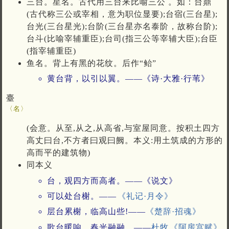
三台。星名。古代用三台来比喻三公 。如：台鼎
(古代称三公或宰相，意为职位显要);台宿(三台星);
台光(三台星光);台阶(三台星亦名泰阶，故称台阶);
台斗(比喻宰辅重臣);台司(指三公等宰辅大臣);台臣
(指宰辅重臣)
鱼名。背上有黑的花纹。后作“鲐”
黄台背，以引以翼。——《诗·大雅·行苇》
臺
〈名〉
(会意。从至,从之,从高省,与室屋同意。按积土四方
高丈曰台,不方者曰观曰阙。本义:用土筑成的方形的
高而平的建筑物)
同本义
台，观四方而高者。——《说文》
可以处台榭。——
《礼记·月令》
层台累榭，临高山些!——
《楚辞·招魂》
歌台暖响，春光融融。——
杜牧
《阿房宫赋》