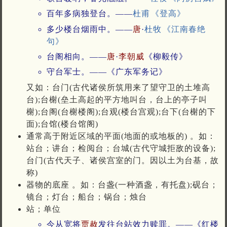
百年多病独登台。——
杜甫
《登高》
多少楼台烟雨中。——
唐
·
杜牧
《江南春绝
句》
台阁相向。——
唐
·
李朝威
《柳毅传》
守台军士。——《广东军务记》
又如：台门(古代诸侯所筑用来了望守卫的土堆高
台);台榭(垒土高起的平方地叫台，台上的亭子叫
榭);台阁(台榭楼阁);台观(楼台宫观);台下(台榭的下
面);台馆(楼台馆阁)
通常高于附近区域的平面(地面的或地板的) 。如：
站台；讲台；检阅台；台城(古代守城拒敌的设备);
台门(古代天子、诸侯宫室的门。因以土为台基，故
称)
器物的底座 。如：台盏(一种酒盏，有托盘);砚台；
镜台；灯台；船台；锅台；烛台
站；单位
今从宽将
贾赦
发往台站效力赎罪。——《红楼