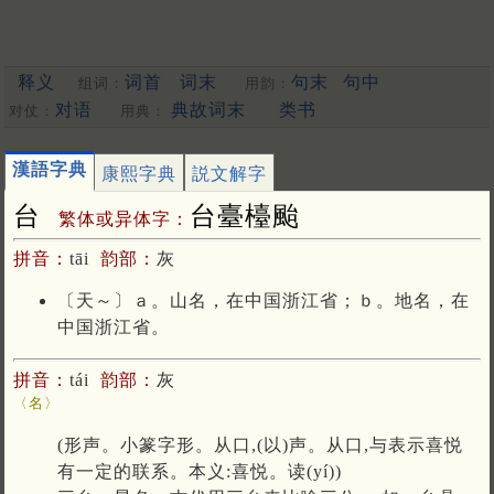
释义
词首
词末
句末
句中
组词：
用韵：
对语
典故词末
类书
对仗：
用典：
漢語字典
康熙字典
説文解字
台
台臺檯颱
繁体或异体字：
拼音：
tāi
韵部：
灰
〔天～〕ａ。山名，在中国浙江省；ｂ。地名，在
中国浙江省。
拼音：
tái
韵部：
灰
〈名〉
(形声。小篆字形。从口,(以)声。从口,与表示喜悦
有一定的联系。本义:喜悦。读(yí))