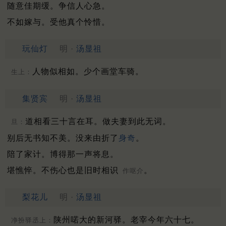
随意佳期缓。争信人心急。
不如嫁与。受他真个怜惜。
玩仙灯
明 ·
汤显祖
人物似相如。少个画堂车骑。
生上：
集贤宾
明 ·
汤显祖
道相看三十言在耳。做夫妻到此无词。
旦：
别后无书知不美。没来由折了
身奇
。
陪了家计。博得那一声将息。
堪憔悴。不伤心也是旧时相识
。
作呕介
梨花儿
明 ·
汤显祖
陕州喏大的新河驿。老宰今年六十七。
净扮驿丞上：