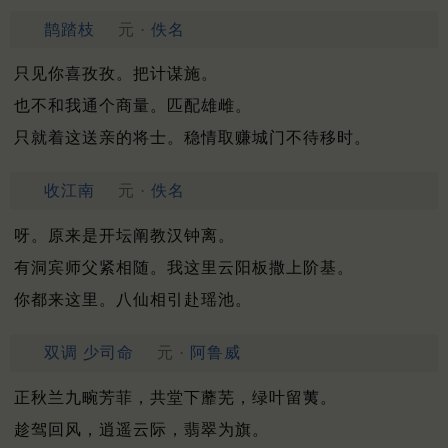
鹊踏枝
元 ·
佚名
只见你喜孜孜。把计谋施。
也不和我通个商量。匹配雄雌。
只就着这送亲的将士。稳情取赚城门不待移时。
收江南
元 ·
佚名
呀。原来是开坛阐教汉钟离。
有洞宾师父紧相随。我这里云阳板撒上阶基。
你都来这里。八仙相引赴瑶池。
双调 少司命
元 ·
阿鲁威
正秋兰九畹芳菲，共堂下蘼芜，绿叶留荑。
趁驾回风，逍遥云际，翡翠为旗。