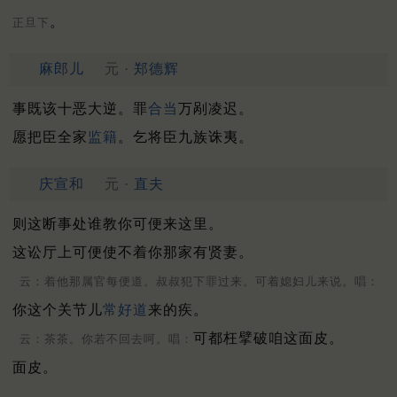
。
正旦下
麻郎儿
元 ·
郑德辉
事既该十恶大逆。罪
合当
万剐凌迟。
愿把臣全家
监籍
。乞将臣九族诛夷。
庆宣和
元 ·
直夫
则这断事处谁教你可便来这里。
这讼厅上可便使不着你那家有贤妻。
云：着他那属官每便道。叔叔犯下罪过来。可着媳妇儿来说。唱：
你这个关节儿
常好道
来的疾。
可都枉擘破咱这面皮。
云：茶茶。你若不回去呵。唱：
面皮。