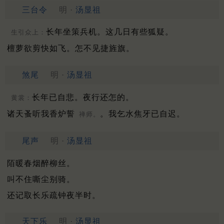
三台令
明 ·
汤显祖
长年坐策兵机。这几日有些狐疑。
生引众上：
檀萝欲剪快如飞。怎不见捷旌旗。
煞尾
明 ·
汤显祖
长年已自悲。夜行还怎的。
黄裳：
诸天蚤听我香炉誓
。我乞水焦牙已自迟。
禅师。
尾声
明 ·
汤显祖
陌暖春烟醉柳丝。
叫不住嘶尘别骑。
还记取长乐疏钟夜半时。
天下乐
明 ·
汤显祖