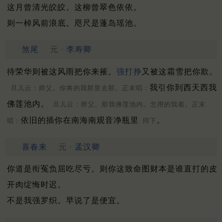
这月曾清光皎皎。这柳曾翠色依依。
则一棹风前浪底。咫尺是蓬岛瑶池。
煞尾
元 ·
李寿卿
待荣华则被这风雨把你来摧。
强打挣
又被这霜雪把你欺。
我引你到西天西我
旦儿云：师父。你将的我那里去那。正末唱：
佛莲池内。
旦儿云：师父。那我佛莲池内。怎用的我着。正末
依旧的插你在南海南观音净瓶里
。
唱：
同下
喜春来
元 ·
孟汉卿
你道是衔冤负屈吃尽亏。则你这致命图财本是谁直打的皮
开肉绽悔时迟。
不是我强罗织。早说了是便宜。