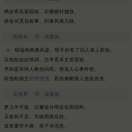
绣步香风紫陌吹。石榴裙衬腰肢。
侨妆试觅花前事。到春风第几枝。
折桂令
明 ·
汤显祖
暗端相典雅风姿。怪不的有了旧人凑上新知。
豪：
汉相如似此情词。怎寻觅卓文君瑕疵。
早则是有情人教他闷死。惜花人心事怜慈。
听他刎颈交
切切偲偲
。惹的俺断肠人急急孜孜。
五供养
明 ·
汤显祖
梦儿中可疑。记邂逅分明还似那回时。
玉钗风不定。为谁閒撚花枝。
道甚重帘不捲。燕子传消息。