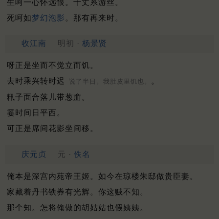
生呵一心怀远恨。千丈系游丝。
死呵如
梦幻泡影
。那有再来时。
收江南
明初 ·
杨景贤
呀正是坐而不觉立而饥。
去时乘兴转时迟
。
说了半日。我肚皮里饥也。
籸子面合落儿带葱齑。
霎时间日平西。
可正是席间花影坐间移。
庆元贞
元 ·
佚名
俺本是深宫内苑帝王姬。如今在琼楼朱邸做贵臣妻。
家藏着丹书铁券有光辉。你这贼不知。
那个知。怎将俺做的胡姑姑也假姨姨。