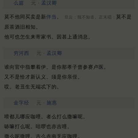
么篇
元 ·
孟汉卿
莫不他同买卖是新
伴当
。
莫不是
旦云：我不知道。正末唱：
原茶酒旧相知。
他可也怎生来寄家书。因甚上通消息。
穷河西
元 ·
孟汉卿
谁向官中指攀着伊。是你那孝子曾参赛卢医。
又不是恰才新认义。须是你亲侄。
哎。老丑生无端忒下的。
金字经
元 ·
施惠
嗗都儿哪应咖哩。者么打么撒嘛呢。
哧嘛打么呢。咭啰也赤吉哩。
撒么呢撒哩。吉么赤南无应咖哩。