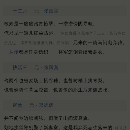
十二月
元 ·
张国宾
敢则是一簇簇踏青拾翠。一攒攒傍陇寻畦。
俺只见一道儿红尘荡起。
薛仁贵躧马儿领卒子上云：某乃薛仁
元来的一骑马闪电奔驰。
贵是也。摆开头踏慢慢的行。正末唱：
一
从使
都是浑身绣织。一将军怎倒着缟素裳衣。
快活三
元 ·
张国宾
俺两个也曾麦场上拾谷穗。也曾树梢上摘青梨。
也曾倒骑牛背品腔笛。也曾偷的那生瓜来连皮吃。
尾煞
元 ·
郑德辉
并不闻琴边续断弦。倒做了山间滚磨旗。
刬地接丝鞭别娶了新妻室。这是我弃死忘生落来的
梅香扶