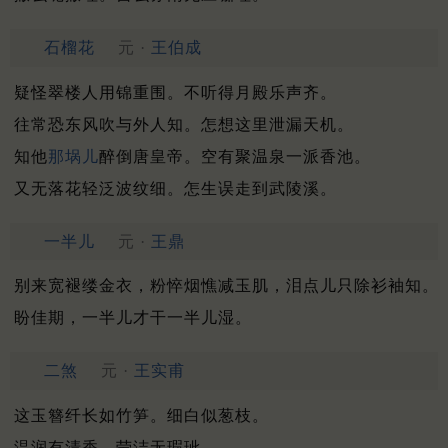
石榴花
元 ·
王伯成
疑怪翠楼人用锦重围。不听得月殿乐声齐。
往常恐东风吹与外人知。怎想这里泄漏天机。
知他
那埚儿
醉倒唐皇帝。空有聚温泉一派香池。
又无落花轻泛波纹细。怎生误走到武陵溪。
一半儿
元 ·
王鼎
别来宽褪缕金衣，粉悴烟憔减玉肌，泪点儿只除衫袖知。
盼佳期，一半儿才干一半儿湿。
二煞
元 ·
王实甫
这玉簪纤长如竹笋。细白似葱枝。
温润有清香。莹洁无瑕玼。