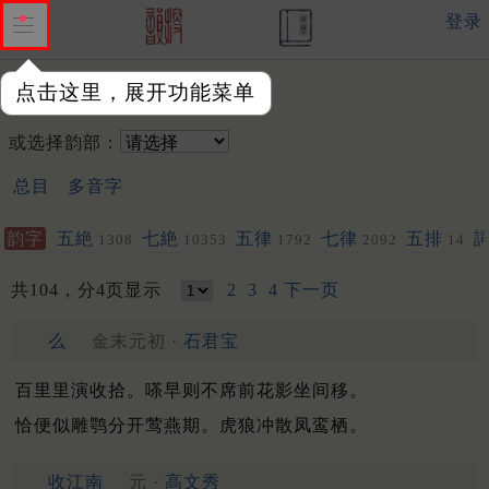
登录
点击这里，展开功能菜单
韵字：
或选择韵部：
总目
多音字
韵字
五絶
七絶
五律
七律
五排
1308
10353
1792
2092
14
聯
585
532
共104，分4页显示
2
3
4
下一页
么
金末元初 ·
石君宝
百里里演收拾。嗏早则不席前花影坐间移。
恰便似雕鹗分开莺燕期。虎狼冲散凤鸾栖。
收江南
元 ·
高文秀