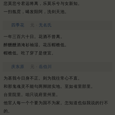
悲莫悲兮君远将离，乐莫乐兮与女新知。
一扫氛霓，晞发阳阿，洗剑天池。
四季花
元 ·
无名氏
一年三百六十日。花酒不曾离。
醉醺醺酒淹衫袖湿。花压帽檐低。
帽檐低。吃了穿了是便宜。
庆东原
元 ·
岳伯川
为甚我今日身不正。则为我往常心不直。
和那鬼魂灵不能勾两脚踏实地。至如省里部里。
台里院里。咱只说府里州里。
他官人每一个个要为国不为家。怎知道也似我说的行不
的。