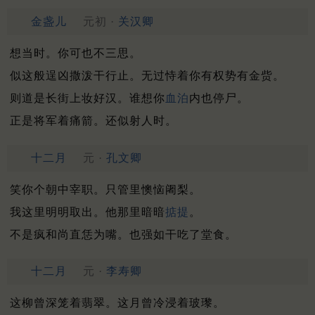
金盏儿
元初 ·
关汉卿
想当时。你可也不三思。
似这般逞凶撒泼干行止。无过恃着你有权势有金赀。
则道是长街上妆好汉。谁想你
血泊
内也停尸。
正是将军着痛箭。还似射人时。
十二月
元 ·
孔文卿
笑你个朝中宰职。只管里懊恼阇梨。
我这里明明取出。他那里暗暗
掂提
。
不是疯和尚直恁为嘴。也强如干吃了堂食。
十二月
元 ·
李寿卿
这柳曾深笼着翡翠。这月曾冷浸着玻瓈。