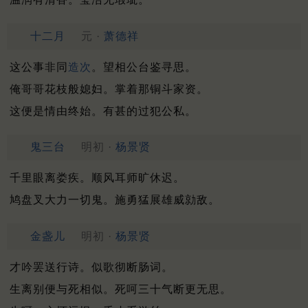
十二月
元 ·
萧德祥
这公事非同
造次
。望相公台鉴寻思。
俺哥哥花枝般媳妇。掌着那铜斗家资。
这便是情由终始。有甚的过犯公私。
鬼三台
明初 ·
杨景贤
千里眼离娄疾。顺风耳师旷休迟。
鸠盘叉大力一切鬼。施勇猛展雄威勍敌。
金盏儿
明初 ·
杨景贤
才吟罢送行诗。似歌彻断肠词。
生离别便与死相似。死呵三十气断更无思。