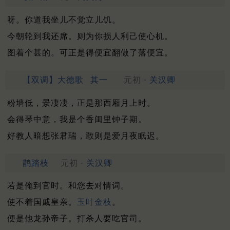
呀。你道我坐儿不觉立儿饥。
今朝轮到我还席。则为你损人利己使心机。
图着个甚的。可正是得便宜翻做了落便宜。
【双调】大德歌
其一
元初 ·
关汉卿
粉墙低，景凄凄，正是那西厢月上时。
会得琴中意，我是个香闺里钟子期。
好教人暗想张君瑞，敢则是爱月夜眠迟。
鹊踏枝
元初 ·
关汉卿
若是俺到官时。和您去对情词。
使不着国戚皇亲。
玉叶金枝
。
便是他龙孙帝子。打杀人要吃官司。