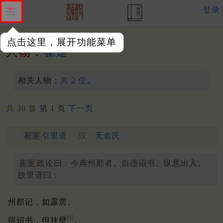
登录
点击这里，展开功能菜单
人物：
崔寔
相关人物：
共 2 位
。
共 30 首
第 1 页
下一页
崔寔
引里语
汉 ·
无名氏
崔寔
政论曰：今典州郡者。自违诏书。纵意出入。
故里语曰：
州郡记，如霹雳。
⑴
得诏书，但挂壁
。