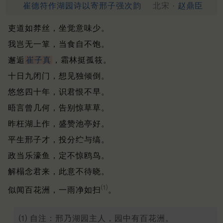
崔德符作湖园诗以寄邢子强次韵
北宋 ·
赵鼎臣
吏道如棼丝，坐觉意味少。
我岂无一箪，当食自不饱。
邂逅
崔子真
，霜林挺孤筱。
十日九闭门，想见独倾倒。
悠悠四十年，识君恨不早。
晤言曾几何，告别惊草草。
昨枉湖上作，盛赞池亭好。
平生邢子才，投分纻与缟。
政当乐濠鱼，定不惊鸥鸟。
解榻念君来，此意不待晓。
⑴
似闻百花洲，一雨净如扫
。
⑴ 自注：邢乃湖园主人，园中有百花洲。