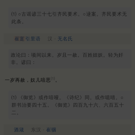
⑴ ○古谣谚三十七引齐民要术。○逯案。齐民要术无
此条。
崔寔
引里语
汉 ·
无名氏
政论曰：顷间以来。岁且一赦。百姓妞妖。轻为奸
非。谚曰：
⑴
一岁再赦，奴儿喑恶
。
⑴ 《御览》或作喑哑。《诗纪》同。或作噫唶。○
群书治要四十五。《御览》四百九十六、六百五十
二。
酒箴
东汉 ·
崔骃