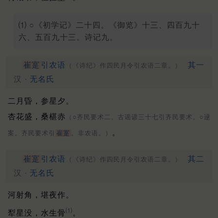
⑴ ○《初学记》二十四。《御览》十三、四百九十
六、五百九十三。诗记九。
崔寔
引农语
其一
（《诗纪》作四民月令引农语二章。）
汉 ·
无名氏
二月昏，参星夕。
杏花盛，桑椹赤
（○齐民要术二。古谣谚三十七引齐民要术。○逯
。
案。齐民要术引
崔寔
。非农语。）
崔寔
引农语
其二
（《诗纪》作四民月令引农语二章。）
汉 ·
无名氏
河射角，堪夜作。
⑴
犁星没，水生骨
。