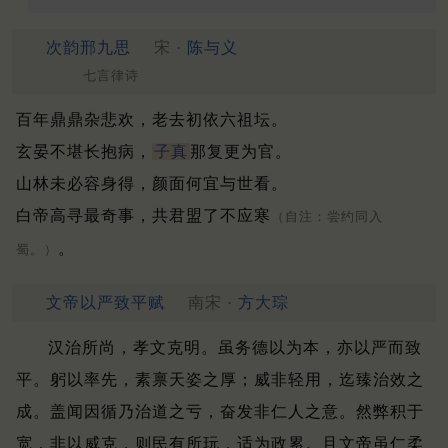
次韵邢九思
宋 ·
陈与义
七言律诗
百年鼎鼎杂悲欢，老去初依六祖坛。
玄晏不堪长抱病，
子真
那复更为官。
山林未必容身得，颜面何宜与世看。
白帝高寻最奇事，共君盟了不应寒
（自注：尝约同入
。
蜀。）
文帝以严致平赋
南宋 ·
方大琮
汉治所尚，孝文克明。
虽务德以为本，亦以严而致
平。
躬以率先，素禀天姿之厚；
威非轻用，迄臻治效之
成。
盖闻因循乃治道之亏，奋发非仁人之意。
然弊积于
宽，非以威克，则民有所玩，适为政累。
且文帝虽仁柔