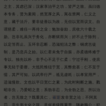
之主，其虑已深；
汉家享治平之功，皆严之致。
虽曰德
本专务，贤为素闻，然宽厚之风，寓在禁网，仁义之
意，藏于法斤。
要非徒善以为政，无但以宽而议文。
自
谓慈柔，难任一再传之业；
勉加奋励，庶收六十载之
勋。
岂非礼虽兴于务化，亦断狱而兴；
奸不止于除刑，
以定笞而止。
玉环非忍断，恐滋犯法之弊；
铜虎岂徒
制，是乃息兵之始。
以仁君未免于自振，亦柔德终难于
专以。
独先以朴，非予心不足于仁柔；
宁过乎刚，使庶
事无轻于委靡。
大抵民惟狃于宽，其弊愈甚；
仁不至于
懦，其严可知。
以武帝行严，祗见虚耗；
以孝宣用严，
适滋慢欺。
文也以平日宽仁之素，为此时刚断之施。
戮
昭非负，乃爱昭之意；
系勃非忍，为全勃之思。
所以治
者，岂无致之？
既重其仁，
崔寔
发非宽之论；
不阿其
罚，贡生形大化之辞。
是何差级既重责，随赦魏公；
犯