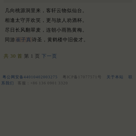
几向桃源洞里来，客轩云物似仙台。
相逢太守开欢笑，更与故人劝酒杯。
尽日长风翻翠麦，连朝小雨熟黄梅。
同游
崔子真
诗圣，黄鹤楼中旧俊才。
共 30 首
第 1 页
下一页
粤公网安备44010402003275
粤ICP备17077571号
关于本站
联
系我们
客服：+86 136 0901 3320