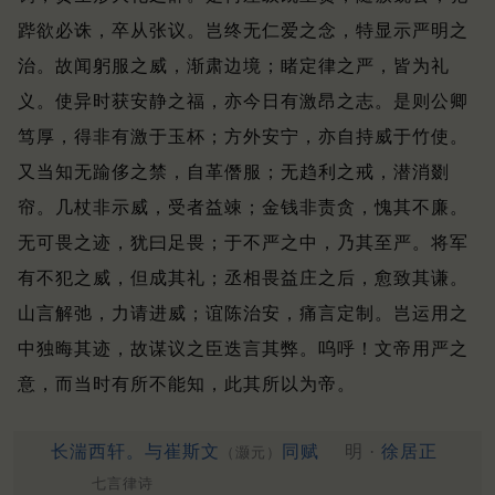
跸欲必诛，卒从张议。
岂终无仁爱之念，特显示严明之
治。
故闻躬服之威，渐肃边境；
睹定律之严，皆为礼
义。
使异时获安静之福，亦今日有激昂之志。
是则公卿
笃厚，得非有激于玉杯；
方外安宁，亦自持威于竹使。
又当知无踰侈之禁，自革僭服；
无趋利之戒，潜消剟
帘。
几杖非示威，受者益竦；
金钱非责贪，愧其不廉。
无可畏之迹，犹曰足畏；
于不严之中，乃其至严。
将军
有不犯之威，但成其礼；
丞相畏益庄之后，愈致其谦。
山言解弛，力请进威；
谊陈治安，痛言定制。
岂运用之
中独晦其迹，故谋议之臣迭言其弊。
呜呼！
文帝用严之
意，而当时有所不能知，此其所以为帝。
长湍西轩。与崔斯文
同赋
明 ·
徐居正
（灏元）
七言律诗