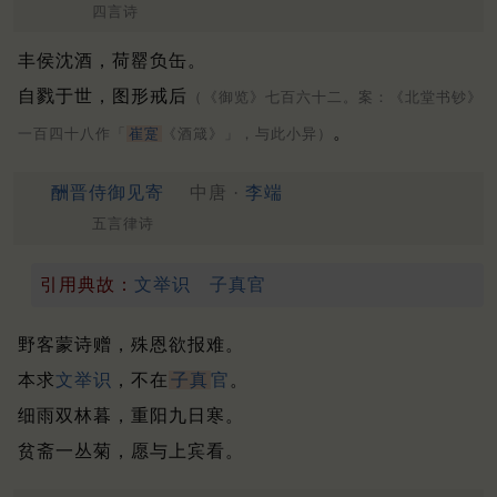
四言诗
丰侯沈酒，荷罂负缶。
自戮于世，图形戒后
（《御览》七百六十二。案：《北堂书钞》
。
一百四十八作「
崔寔
《酒箴》」，与此小异）
酬晋侍御见寄
中唐 ·
李端
五言律诗
引用典故：
文举识
子真官
野客蒙诗赠，殊恩欲报难。
本求
文举识
，不在
子真
官
。
细雨双林暮，重阳九日寒。
贫斋一丛菊，愿与上宾看。