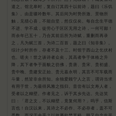
遣之。馆北皋时，复自订其四十以前诗，题曰《乐饥
集》。由是辍吟数年。其后间为时势所激、景物所
触，见猎心喜，不能自坚，然仅仅矣。每自念生平德
不进、学不成，徒劳心于区区无用之诗，一何可鄙！
而余年已五十，乃合其前后所为诗赋，重删而再录
之，凡为赋三首，为诗二百首，题之曰《知非集》。
综计少时所作，存者不及十三。时馆于西山之乞伏村
也。嗟夫！世之谈诗者众矣，其高者争于体格之升
降，其下者争于面貌之彷佛，贵唐、贵宋、贵初盛、
贵中晚、贵建安正始、贵元嘉永明，其言不可车载而
斗量，然皆非余所知。余独爱顾宁人之言，谓诗当求
有用于世，为最得风雅之指归。昔尝有以文寿人者，
受者以之糊壁。作者见之，诉于其乡先达。先达笑
曰：「君之文，不以糊壁，竟复何用？」呜乎，信斯
言也！自汉以来，其诗之不必作、不必存者，盖不可
悉数，而况于余乎？以故屡欲焚其稿，顾又自念生平