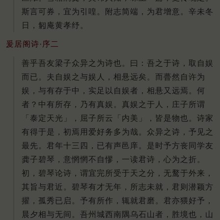
斯言可券，宜为引喤。附志简端，为君增意。辛未冬
日，匑庵黄孝纾。
爰居阁诗·序二
善乎吾友梁子众异之为诗也。曰：吾之于诗，取自娱
而已。夫自娱之与娱人，相悬远矣。而瞢然自许为
娱，与有存于中，实足以自娱者，相悬又远焉。何
者？中有所存，乃有真娱。真娱之于人，庄子所谓
「泰定天光」，屈子所云「内美」，皆是物也。诗家
有得于是，初焉用爱好务多为哉。众异之诗，予见之
最先。君年十三四，已有声邑庠。是时予方丧同学友
龚子碧琴，意惘惘不自憀，一读君诗，心为之折。
初，碧琴论诗，谓宜完所受于天之分，无鹜于外来，
其旨与君近。碧琴有才无年，所志未就，君则潜颖方
擢，孤秀已启。予有所作，辄就君磨。君亦猥好予，
晨夕相与无间。吾州城西南隅乌石山者，胜境也，山