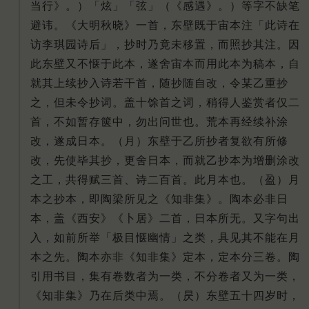
当行》。）「炫」「弦」（《感遇》。）等字不缺笔
避讳。《大明秋晓》一首，东壁既于宙本注「此诗在
访李琪园诗后」，抄时乃竟未移置，而照抄其注。因
此东壁又不惬于此本，遂舍宙本而用此本为稿本，自
就其上续抄入诗若干首，随抄随自改，令某乙重抄
之，但未令抄词。盖十馀首之词，稍得人鉴赏者仅二
首，不如暂存箧中，勿出问世也。荒本再经续补涂
改，遂成日本。（月）东壁于乙所抄者复欲有所修
改，先使毕其抄，更舍日本，而就乙抄本为增删涂改
之工，共得赋三首、诗二百首。此月本也。（盈）月
本之抄本，即陶梁所见之《知非集》。陶本必非日
本，盖《西安》《卜居》二首，日本所无。又字句出
入，如前所举「极目惬幽情」之类，具见其不能在月
本之先。陶本亦非《知非集》定本，定本分三卷。陶
引用书目，集有卷数者为一类，不分卷者又为一类，
《知非集》乃在后类中焉。（昃）东壁五十四岁时，