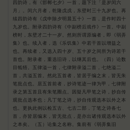
四韵诗，有《邯郸七夕》一首，题下注「是岁闰六
月」。闰六月者，乾隆戊戌，东壁时三十九岁也。再
续四韵诗有《戊申除夕明晨五十》一首，是作时四十
九岁也。附录四韵诗有《中副榜后戏作》一首。中副
榜时，东壁才二十一岁。然则所谓原编者，即《弱弄
集》也。续入者，选《乐饥集》中若干首以增益之
也。再续者，又选入四十岁、五十岁之间所为诗若干
首也。附录者，重选旧诗，以继其后也。（四）论数
目牴牾。五律溢一首，七律附录溢二首，七绝溢二
首，共溢五首。然此五首者，皆居于编之末，皆无朱
笔批点也。居五首前者，抄诗笔迹一律为甲，七律附
录之第五首且有朱笔圈点。因疑凡甲笔之诗，抄自传
观批点选本也；凡丁笔之诗，抄自传观选本以外之本
也。更执此例以检五古、七古二部，丁笔之诗各七
首，亦皆居编末，皆无批点，是亦出诸传观选本以外
之本矣。（五）论集之名称。集前有《弱弄集旧