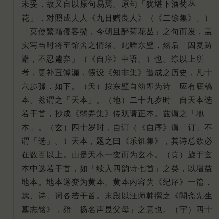
未妥，故又自以原句易焉。原句「犹堪下酒菊丛
花」，对照成夫人《九日赠良人》（《二馀集》。）
「莫使繁霜侵客鬓，今朝且醉菊花丛」之句而发，盖
实写当时将至馆舍之情绪。此唯东壁，然后「因复踌
躇，不忍遽弃」（《自序》中语。）也。综以上所
考，更补苴罅漏，假设《知非集》造成之历史，凡十
六步骤，如下。（天）按东壁自幼即为诗，应有底稿
本。兹谓之「天本」。（地）二十九岁时，自天本选
若干首，抄成《弱弄集》传观请正本。兹谓之「地
本」。（玄）四十岁时，自订（《自序》谓「订」不
谓「选」。）天本，题之曰《乐饥集》，其诗总数必
在数百以上。由是天本一变而为玄本。（黄）旋于玄
本中选若干首，如「续入四韵诗七首」之类，以增益
地本。地本遂变为黄本。黄本内容为《纪序》一篇，
赋、诗、词各若干首。末殿以汪师韩撰之《闇斋先生
墓志铭》，殆「扬名声显父母」之意也。（宇）四十