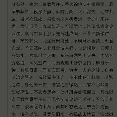
颠石壁，镵大士像数尺许，香火馀地，有楼数楹。君
读书其中，夜深人静，风啸月高，大江浮光，近在几
案。君冥心独处，与造物之真机者游。予亦时来同
之，尝笑谓君，耽寂如是，可以学道，岂仅蒐猎文史
云尔。既而君举于乡，先后赴汴闱，一昔沿颍水访
君，车镫猝灭，几泥葑田习处，乍暌意不自禁，即君
亦然。予归江南，君且北游京师，自是阔别，乃阅十
有馀年。君既出与人事，多识海内贤士大夫，周览四
方名胜，闻见宏广，而夷险顺拂舒郁之情，毕泄于
诗，其境日辟，而其言日昌。诗者，人心之神，自有
其冶之甄之，潜转而密迁之，俾不能狃于其故。昔贤
之诗，皆远游一变，涪翁之言诚然，而有不尽然者。
变者所遇，不变者所存，使其所存缘境而变，奚足以
永千载之思而长留于无穷？故论诗于其变，不若于其
所存。众异之诗工矣，自其所存观之，宁徒工焉已
哉，略举以徵。君昔居旧京，有忆故山诗云「谁信出