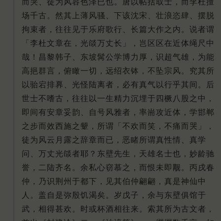
而哭、徒为风容色泽已也。
唐以帖括取士，而李杜擅
场千古。
然其上薄风骚、下该沈宋、壮浪恣肆、摆脱
拘束者，往往见于乐府歌行、长篇大作之内。
说者谓
「李杜文章在，光燄万丈长」，岂区区在近体绳尺中
哉！
昌黎韩子、东坡髯公学博力厚，识超气雄，为能
高挹群言，俯瞰一切，远绍衣钵，不坠宗风。
究其所
以骀宕排奡、光怪陆离者，必有真气以行乎其间。
后
世士不嗜古，往往以一生精力沉埋于四橛八股之中，
即间有安章妥韵、自号风雅者，率耑攻近体，学邯郸
之步而效西施之颦，所谓「不欢而笑，不痛而哭」，
徒为风云月露之辞章而已，恶睹所谓真性情、真学
问、万丈光燄者耶？
东壁先生，天雄名士也，妙龄驰
誉，二陆齐名。
余私心窃慕之，而恨未即觏。
丙戌春
仲，乃识荆州于都下，见其伯仲翩翩，真是神仙中
人。
盖自是弥殷饥渴矣。
岁戊子，余与东壁俱馆于
武，相得甚欢。
时或杯酒相往来。
索其所为古文者，