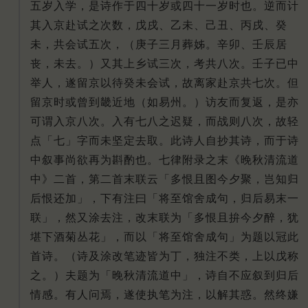
五岁入学，是诗作于四十岁或四十一岁时也。逆而计
其入京赴试之次数，戊戌、乙未、己丑、丙戌、癸
未，共会试五次，（庚子三月葬姊。辛卯、壬辰居
丧，未去。）又其上乡试三次，考共八次。壬子已中
举人，遂留京以待癸未会试，故离家赴京共七次。但
留京时或曾到畿近地（如易州。）访友而复返，是亦
可谓入京八次。入有七八之迟疑，而战则八次，故轻
点「七」字而未坚定去取。此诗人自抄其诗，而于诗
中叙事尚欲再为斟酌也。七律附录之末《晚秋清流道
中》二首，第二首末联云「多恨且图今夕聚，岂知归
后恨还加」，下有注曰「将至馆舍成句，归后易末一
联」，然又涂去注，改末联为「多恨且拚今夕醉，犹
堪下酒菊丛花」，而以「将至馆舍成句」为题以冠此
首诗。（诗及涂改笔迹皆为丁，独注不类，上以戊称
之。）夫题为「晚秋清流道中」，诗自不应叙到归后
情感。有人问焉，遂使执笔为注，以解其惑。然终嫌