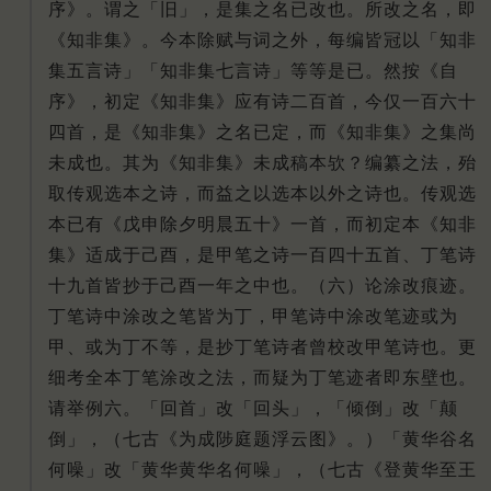
序》。谓之「旧」，是集之名已改也。所改之名，即
《知非集》。今本除赋与词之外，每编皆冠以「知非
集五言诗」「知非集七言诗」等等是已。然按《自
序》，初定《知非集》应有诗二百首，今仅一百六十
四首，是《知非集》之名已定，而《知非集》之集尚
未成也。其为《知非集》未成稿本欤？编纂之法，殆
取传观选本之诗，而益之以选本以外之诗也。传观选
本已有《戊申除夕明晨五十》一首，而初定本《知非
集》适成于己酉，是甲笔之诗一百四十五首、丁笔诗
十九首皆抄于己酉一年之中也。（六）论涂改痕迹。
丁笔诗中涂改之笔皆为丁，甲笔诗中涂改笔迹或为
甲、或为丁不等，是抄丁笔诗者曾校改甲笔诗也。更
细考全本丁笔涂改之法，而疑为丁笔迹者即东壁也。
请举例六。「回首」改「回头」，「倾倒」改「颠
倒」，（七古《为成陟庭题浮云图》。）「黄华谷名
何噪」改「黄华黄华名何噪」，（七古《登黄华至王