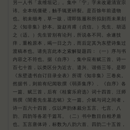
另一人书「袁维垣记」。集中「宁」字未改避清宣宗
讳。全本纸僵硬，触手辄更碎裂。是百馀年前遗物
也。初未细考，草一跋，谓即陈履和所拟刻而未果刻
之《知非集》抄本。旋赵肖甫（贞信。）先生、胡适
之（适。）先生皆别有论列，所说各不同。余遂技
痒，重检原本，竭一日之力，而后定其为东壁诗集过
渡稿本也。请先言此本之索解疑题四：（一）序与书
内容之不符也。据《自序》，集中应有赋三首、诗一
百七十首，以类区分为近古、遣兴、谐俗三等。是即
《东壁遗书自订目录全表》所谓《知非集》三卷矣。
然据书，则前有纪闻歌撰《弱弄集序》、《自序》各
一篇、赋三首，后有《桂窗乐府选》词十四首、汪师
韩撰《闇斋先生墓志铭》文一篇。介赋与词之间者，
诗一百六十四首，仅以声韵体裁分五言、七言、八
韵、四韵等各若干篇耳。（二）书中数目自相矛盾
也。五言唐体诗，标数为八韵六首、四韵二十五首，