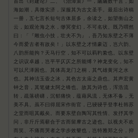
首出《封建论》二、《治漳策》一，纚纚数千言，如
海如潮，具徵实济，深服其为古文圣手。
最后出诗稿
一册，五七言长短句古体居多，余读之，如望衡山之
云，如观沧海之水，缈冥变幻，不可名状。
既乃喟然
曰：「『雕虫小技，壮夫不为』，吾乃知东壁之不薄
今而爱古者有故矣！
」以东壁之才情豪迈，岂六韵、
八韵所能拘？
天马行空，知不可以羁靮絷也。
以东壁
之识议卓越，岂平平仄仄之所能缚？
神龙变化，知不
可以尺泽困也。
其体高龙门之桐，其气雄黄河之水
也。
其神洁玉壶之冰，其色古太庙之鼎也。
其声宏黄
钟之音，其笔健太阿之锋也。
故其为诗也，浑浩流
转，疏落磅礴，沉郁痛快，蕴藉风流，无体不备，无
美不具。
虽不曰得屈宋作衙官，已骎骎乎登李杜韩苏
之堂而咀其胾矣。
而要东壁自陶写其性情、发抒其学
问，非斤斤焉蕲合于古而留摩古之迹也。
以视夫不欢
而笑、不痛而哭者之学步效颦也，岂特雅郑之分，抑