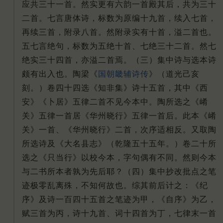
应共三十一首。然实更有六韵一首殿其后，共为三十
二首。七言唐体诗，标数为原编十九首，续入七首，
再续三首，附录八首。然附录实有十首，溢二首也。
五七言绝句，标数为五绝十首、七绝三十二首。然七
绝实三十四首，亦溢二首焉。（三）集中诗与选本诗
颇有出入也。陶梁《
国朝畿辅诗传
》（道光己亥
刻。）卷四十四选《知非集》诗十五首，其中《西
安》《卜居》五律二首不见今本中。陶所选之《崤
关》五律一首居《华州晓行》五律一首后。此本《崤
关》一首、《华州晓行》二首，次序适相反。又取陶
所选诗及《大名县志》（乾隆五十五年。）卷二十所
选之《只当行》以校今本，字句偶有不同。然则今本
与二书所本者孰为先后耶？（四）集中抄改批点之笔
迹极零乱离殊，不知何故也。综其前后计之：《纪
序》及诗一百四十五首之笔迹为甲，《自序》为乙，
赋三首为丙，诗十九首、词十四首为丁，七律末一首