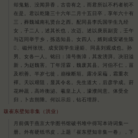
却鬼魁、没闻异香，古尝有之，而君所以不朽者初不
在是。君以乾隆三十六年二月十五日卒，享年六十有
三，葬魏城南礼贤台之西。配同县李氏国学生九经
女，子二人，述其长也，次迈。述以庚辰副贡，壬午
与迈同举于乡，拣选知县。女四人，婿则成安诸生陈
𨛮、磁州张珖、成安国学生逯䋗、同县刘观成也。孙
男、女各一人。铭曰：漳号衡漳，其发滂湃。决旧溢
新，为赵魏害。丁年淫霖，魏废其县。河伯不仁，菑
及积善。半岁七徙，崩榱断垣。露冷采藊，霜重衣
襌。天以艰阻，显其令名。先生道大，后彦学成。莳
花种蔬，高吟衡泌。羲皇上人，濠濮间意。体受全
归，卜吉朔陲。何以示后，钻石埋辞。
跋崔东壁知非集（洪业）
月前偶于燕京大学图书馆破书堆中得写本诗词集一
册。外有硬纸书皮，上题「崔东壁知非集一卷」，下