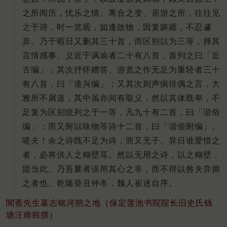
之所阅历，忧乐之情、离合之变、居游之所，往往见
之于诗，时一览观，如逢故物，因复踌躇，不忍遽
弃。乃于暇日又删其三十首，而区别以为三等，择其
言情感事、义近于讽谕者二十有八首，首列之曰「近
古编」；其次抒怀赠答、游览之作无足为重轻者三十
有八首，曰「遣兴编」；又其次则声病徘偶之言，大
雅所不屑道，其中虽亦间有取义，然以其体既卑，不
足复为区别统列之于一等，凡九十有二首，曰「谐俗
编」；而又附以咏物等诗十二首，曰「谐俗附编」。
嗟夫！余之诗既不足为诗，而又无子。异日谁爱惜之
者，必将供人之糊壁耳。然以无用之诗，以之糊壁，
固当此。乃吾曩者误用其心之非，而不得以咎夫弃掷
之者也。乾隆癸丑仲冬，魏人崔述自序。
闇斋先生墓志铭河朔之地（保定莲池书院院长旧史氏钱
塘汪师韩撰）