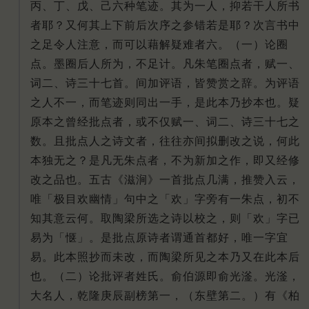
丙、丁、戊、己六种笔迹。其为一人，抑若干人所书
者耶？又何其上下前后次序之参错若是耶？次言书中
之足令人注意，而可以藉解疑难者六。（一）论圈
点。墨圈后人所为，不足计。凡朱笔圈点者，赋一、
词二、诗三十七首。间加评语，皆赞赏之辞。为评语
之人不一，而笔迹则同出一手，是此本乃抄本也。疑
原本之曾经批点者，或不仅赋一、词二、诗三十七之
数。且批点人之诗文者，往往亦间拟删改之说，何此
本独无之？是凡无朱点者，不为新加之作，即又经修
改之品也。五古《滋涧》一首批点几满，推赞入云，
唯「极目欢幽情」句中之「欢」字旁有一朱点，初不
知其意云何。取陶梁所选之诗以校之，则「欢」字已
易为「惬」。是批点原诗者谓通首都好，唯一字宜
易。此本照抄而未改，而陶梁所见之本乃又在此本后
也。（二）论批评者姓氏。俞伯源即俞光滏。光滏，
大名人，乾隆庚辰副榜第一，（东壁第二。）有《柏