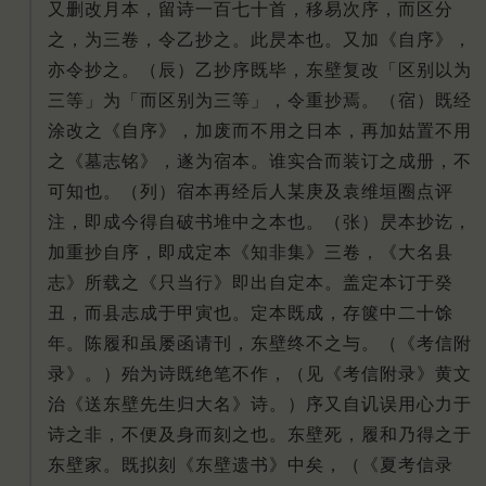
又删改月本，留诗一百七十首，移易次序，而区分
之，为三卷，令乙抄之。此昃本也。又加《自序》，
亦令抄之。（辰）乙抄序既毕，东壁复改「区别以为
三等」为「而区别为三等」，令重抄焉。（宿）既经
涂改之《自序》，加废而不用之日本，再加姑置不用
之《墓志铭》，遂为宿本。谁实合而装订之成册，不
可知也。（列）宿本再经后人某庚及袁维垣圈点评
注，即成今得自破书堆中之本也。（张）昃本抄讫，
加重抄自序，即成定本《知非集》三卷，《大名县
志》所载之《只当行》即出自定本。盖定本订于癸
丑，而县志成于甲寅也。定本既成，存箧中二十馀
年。陈履和虽屡函请刊，东壁终不之与。（《考信附
录》。）殆为诗既绝笔不作，（见《考信附录》黄文
治《送东壁先生归大名》诗。）序又自讥误用心力于
诗之非，不便及身而刻之也。东壁死，履和乃得之于
东壁家。既拟刻《东壁遗书》中矣，（《夏考信录