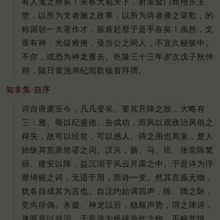
有人鬼之辨矣！
来春大魁天下，射策金门而翔步玉
堂，以所为文者施之政事，以所为诗者播之讴歌，的
称国朝一大著作才，振衰起靡于是乎在矣！
虽然，文
章有神，光燄难掩，亟当公之同人，不宜久秘箧中。
不尔，或恐为神龙攫去。
乾隆三十三年岁次戊子秋仲
朔，陆日黄池弟纪闻歌顿首拜撰。
知非集·自序
诗自唐虞至今，凡几变矣。要其升降之故，大略有
三：雅、颂以纪盛德、告成功，而风以观政治风俗之
得失，故可以经世，可以感人。诗之用也周衰，楚人
始纵其荒唐悠谬之词。汉兴，扬、马、班、张竞陈繁
丽。建安以降，益沉溺于风云月露之中。于是诗为浮
靡绮丽之词，无适于用，而诗一变。然其言虽无物，
犹各自成其为言也。自沈约始调四声，陈、隋之际，
竞尚徘偶。永徽、神龙以后，稳顺声势，谓之律诗，
遂驱意以就词。于是诗为矫揉造作之物，不畅其情，