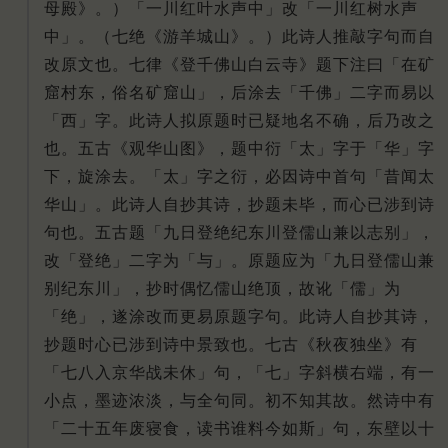
母殿》。）「一川红叶水声中」改「一川红树水声
中」。（七绝《游羊城山》。）此诗人推敲字句而自
改原文也。七律《登千佛山白云寺》题下注曰「在矿
窟村东，俗名矿窟山」，后涂去「千佛」二字而易以
「西」字。此诗人拟原题时已疑地名不确，后乃改之
也。五古《观华山图》，题中衍「太」字于「华」字
下，旋涂去。「太」字之衍，必因诗中首句「昔闻太
华山」。此诗人自抄其诗，抄题未毕，而心已涉到诗
句也。五古题「九日登绝纪东川登儒山兼以志别」，
改「登绝」二字为「与」。原题应为「九日登儒山兼
别纪东川」，抄时偶忆儒山绝顶，故讹「儒」为
「绝」，遂涂改而更易原题字句。此诗人自抄其诗，
抄题时心已涉到诗中景致也。七古《秋夜独坐》有
「七八入京华战未休」句，「七」字斜横右端，有一
小点，墨迹浓淡，与全句同。初不知其故。然诗中有
「二十五年废寝食，读书谁料今如斯」句，东壁以十