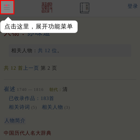
登录
点击这里，展开功能菜单
人物：
苏味道
相关人物：
共 12 位
。
共 12 首
上一页
第 2 页
崔述
清
1740 — 1816
朝代：
已收录作品：183首
相关诗词
相关人物
(5)
(3)
人物简介
中国历代人名大辞典