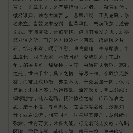
言：「文章未坠，必有英绝领袖之者。」斯言而信，
微君谁归。独念大圜言志，息壤难期；正则感骚，修
名未立。当兹叔末浇饡，世异华勋；书契飞灰，道丧
文武。雷渊爢散，舟壑潜移。伊川有被发之忧，新亭
靡对泣之所。而吾侪方踵汐社之遗风，语韩陵之片
石。结习不除，喁于互慰。睥睨儒硎，寄命瓯脱。半
生道长，四海无家。本依同郡，交或殊方；甫过中
年，躬罹多难。烽燧接夫甘寝，穷海同夫劳歌。藕孔
之托，世阅千尘；桑下之栖，缘尽三宿。余既流冗胶
岙，而君辽东庐隐，亦复不获。宁处爰居一阁，仅识
篇题；琅环万签，恐饱残蠹。流连欢宴，皆成怨端；
绸缪悲愉，托以遥喟。抚时悼往之感，广己造哀之
思，靡日不臻，寻章斯见。在昔东筦著论，致慨知
音；西岩说诗，相哀同术。时与境其屡迁，意触绪而
弥嬗。世有万变，才备九能。行见君飞走文翰，传唱
区陬。雪霜满鬓，莫讳人知；珠玉一篇，更传晚定。