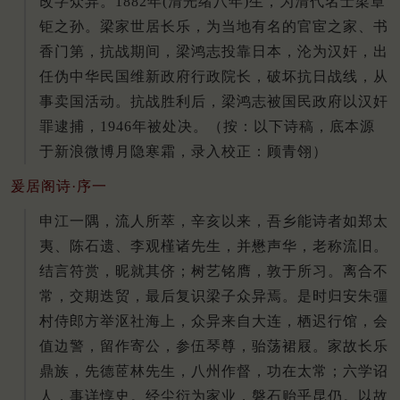
改字众异。1882年(清光绪八年)生，为清代名士梁章
钜之孙。梁家世居长乐，为当地有名的官宦之家、书
香门第，抗战期间，梁鸿志投靠日本，沦为汉奸，出
任伪中华民国维新政府行政院长，破坏抗日战线，从
事卖国活动。抗战胜利后，梁鸿志被国民政府以汉奸
罪逮捕，1946年被处决。（按：以下诗稿，底本源
于新浪微博月隐寒霜，录入校正：顾青翎）
爰居阁诗·序一
申江一隅，流人所萃，辛亥以来，吾乡能诗者如郑太
夷、陈石遗、李观槿诸先生，并懋声华，老称流旧。
结言符赏，昵就其侪；树艺铭膺，敦于所习。离合不
常，交期迭贸，最后复识梁子众异焉。是时归安朱彊
村侍郎方举沤社海上，众异来自大连，栖迟行馆，会
值边警，留作寄公，参伍琴尊，骀荡裙屐。家故长乐
鼎族，先德茝林先生，八州作督，功在太常；六学诏
人，事详惇史。经尘衍为家业，磐石贻乎昆仍。以故