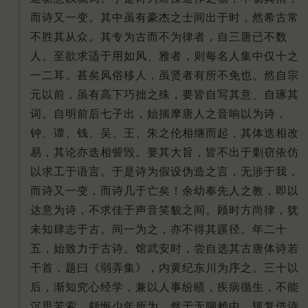
而诗又一变。其中虽有豪杰之士间出于时，然希古常
不胜其从众。其专为古而不为律者，自三唐已不数
人。至欲求适于用如风、雅者，则每名人集中仅十之
一二耳。甚矣风俗移人，虽贤者有所不免也。然自宗
元以前，虽有高下巧拙之殊，要皆自写其意、自琢其
词。自明前后七子出，始揣摩唐人之音响以为诗，
钟、谭、钱、吴、王、朱之伦相继而起，其体迭相改
易，其论亦迭相訾毁。要其大旨，皆不出于剿窃依仿
以求工于语言。于是诗为假设伪造之言，无涉于我，
而诗又一变，而诗几于亡矣！余幼奉先人之教，即以
达意为诗，不求佳于声音笑貌之间。顾时方尚律，犹
未知肆志于古。间一为之，亦不得其蹊径。年二十
五，始致力于古诗。馆武安时，尝自选其古唐体诗若
干首，题曰《弱弄集》，内黄纪东川为序之。三十以
后，渐知究心经学，兼以人事纷赜，疾病循生，不能
沉思苦索，颇悔少年所为。然于无聊赖中，辄复借诗