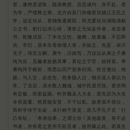
罢，遂绝意进取，隐居教授。后贡成均，亦不赴。君
为学，严儒释之辨。北方自苏门孙徵君宗姚江王氏之
学，远近信从，君独恪遵紫阳，而尤爱玩当湖陆清献
公之书，躬行以求心得，薄世之无知妄作者，未尝著
书。乾隆戊辰，丁本生父忧。服阕，犹素服，不忍即
吉。辛巳，居本生母徐儒人丧，亦如之。先是，叔沂
无子，讳言立嗣。庚午，沂病笃，乃议以从弟之子秉
纯为后，见觎者故挠其事，君讼之于官，始得直。率
秉纯拜于柩前，而悉以田产契券归焉。性甘澹泊，绝
嬉。与人交，必忠告。然务隐人过，独乐道人善以为
常。丁丑后，漳水数入魏城，城中民居尽毁。君亦罔
有定极，而家益困。时并魏县入大名，君先后为大名
令所器重。然君能安贫，不干以私。故君虽不得位，
而朴学传于生徒，卓行称于里党，庶几乎孔子言「行
己有耻」「孝弟信果」之谓士欤！其他懿美，有不必
书者，亦有君之意所不欲言者，故所载止此。若其生