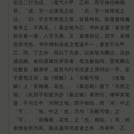
后注二行为戊，（笔气介甲、乙间，而字体结构独
异。「成」字一点落笔之处、「后」字一捺用笔之
法、「归」字左旁简笔之形，皆甚特别。取显微镜遍
卷寻之，不再见。）墓志铭为己。书外皮题「崔东壁
知非集一卷」八字为庚。又「袁维垣记」四字，袁维
垣所书也。书中增补涂改之笔迹不一，要皆不出甲、
乙、丙、丁之外，而以丁为多。以朱笔为圈点，且抄
成伯顾、俞伯源诸氏评语者，笔法极似丙。墨笔圈点
仅数首，颇潦草，疑其与行书活泼之庚同出一手。至
于墨笔注语，如《惜赋》上「乐毅可惜」、《玫瑰
赋》上「音梅规，花也」、《墓志铭》题下「河朔之
地」（此四字初疑为抄《墓志铭》者所衍。继审其笔
迹，不与文中「河朔之地」四字相似，而「河」中之
「可」、「地」中之「也」乃与「乐毅可惜」之
「可」、「音梅规，花也」之「也」相似。）等，殆
袁维垣所为耳。除去题写书皮者之外，尚有甲、乙、