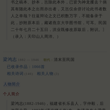
书之稿本、抄本，岂除此本外，已皆为神龙攫去？倘
其有随此本之出而亦出者，又岂仅余侪讨论此书者数
人之幸哉？往返辩论之文已积数万字，不能备录于
此，抄附原本后，藏诸燕京大学图书馆，可耳。民国
二十年七月二十五日，洪业既修改原跋后，附识。〗
（录入：天印山人周沛。）
梁鸿志
清末至民国
1882 — 1946
朝代：
已收录作品：1066首
相关诗词
相关人物
(146)
(3)
人物简介
个人简介
梁鸿志(1882-1946)，福建省长乐县人，字仲毅，后