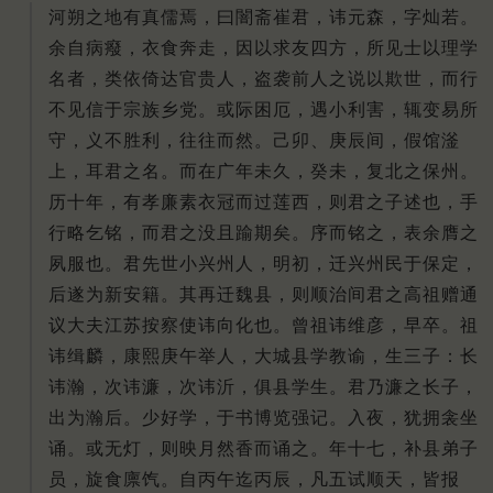
河朔之地有真儒焉，曰闇斋崔君，讳元森，字灿若。
余自病癈，衣食奔走，因以求友四方，所见士以理学
名者，类依倚达官贵人，盗袭前人之说以欺世，而行
不见信于宗族乡党。或际困厄，遇小利害，辄变易所
守，义不胜利，往往而然。己卯、庚辰间，假馆滏
上，耳君之名。而在广年未久，癸未，复北之保州。
历十年，有孝廉素衣冠而过莲西，则君之子述也，手
行略乞铭，而君之没且踰期矣。序而铭之，表余膺之
夙服也。君先世小兴州人，明初，迁兴州民于保定，
后遂为新安籍。其再迁魏县，则顺治间君之高祖赠通
议大夫江苏按察使讳向化也。曾祖讳维彦，早卒。祖
讳缉麟，康熙庚午举人，大城县学教谕，生三子：长
讳瀚，次讳濂，次讳沂，俱县学生。君乃濂之长子，
出为瀚后。少好学，于书博览强记。入夜，犹拥衾坐
诵。或无灯，则映月然香而诵之。年十七，补县弟子
员，旋食廪饩。自丙午迄丙辰，凡五试顺天，皆报