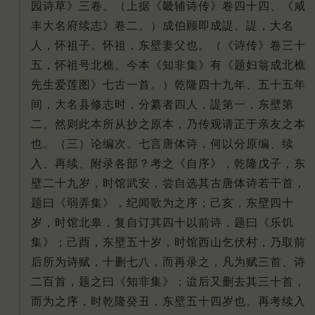
园诗草》三卷。（上据《畿辅诗传》卷四十四、《咸
丰大名府续志》卷二。）成伯顾即成諟。諟，大名
人，怀祖子。怀祖，东壁妻父也。（《诗传》卷三十
五，怀祖号北樵。今本《知非集》有《题妇翁成北樵
先生爱莲图》七古一首。）乾隆四十九年、五十五年
间，大名县修志时，分纂者四人，諟第一，东壁第
二。然则此本所从抄之原本，乃传观请正于亲友之本
也。（三）论编次。七言唐体诗，何以分原编、续
入、再续、附录各部？考之《自序》，乾隆戊子，东
壁二十九岁，时馆武安，尝自选其古唐体诗若干首，
题曰《弱弄集》，纪闻歌为之序；己亥，东壁四十
岁，时馆北皋，复自订其四十以前诗，题曰《乐饥
集》；己酉，东壁五十岁，时馆西山乞伏村，乃取前
后所为诗赋，十删七八，而再录之，凡为赋三首、诗
二百首，题之曰《知非集》；迨后又删去其三十首，
而为之序，时乾隆癸丑，东壁五十四岁也。再考续入