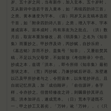
岁、五十岁之间，当有新作，加入玄本。五十岁时，
又从新诗中选若干首入黄本，如「再续四韵诗三首」
之类。黄本遂变为宇本。（宙）同岁又从玄稿本选若
干首，如「附录四韵诗八首」之类，增入宇本。宇本
遂成宙本。宙本成时，尚有亲友为之批点。（洪）数
月后，取宙本重加修改，易《弱弄集》之名为《知非
集》而重抄之。甲抄序及诗，丙抄赋，自抄乐府，
《墓志铭》弃而不抄。盖集号「知非」，又屡欲焚其
稿，不足以为父母荣，不如留放《考信附录》中也。
抄成之本，兹谓「洪本」，即今所得《知非集》最初
形状之本。（荒）丙抄赋，乃兼抄赋后评语。东壁遂
以己及甲所抄者与之，令照宙本，以朱笔抄评点。且
自就记忆所及，加「成伯顾评」「俞伯源评」各字
样，令亦抄之。但曾经修改之诗，则嘱毋抄其评点
焉。洪本加评点，遂成荒本。（日）荒本字迹既不
一，甲之抄工又甚劣，「万钟」讹「万钟」，（《只