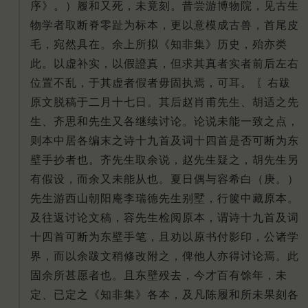
序》。）履和又死，未竟刻。昔尝游博物院，见古生
物学者取断脊零趾为标本，更以意模成古兽，首尾皮
毛，宛然具在。余上所拟《知非集》历史，殆亦类
此。以虚补实，以假證真，但求其真者实者前后左右
位置不乱，于其虚者假者毋固执焉，可耳。 〖右跋
原文脱稿于二月十七日。其后赵肖甫先生、胡适之先
生、齐思和先生又各继续讨论。论说未能一致之点，
则本中居各编末之诗十九首及词十四首是否可断为东
壁手抄者也。齐先生取余说，赵先生疑之，胡先生另
有假设，而余又未能从也。夏日偶与容希白（庚。）
先生游西山朝阳庵李瑞德先生别墅，行箧中藏原本。
及往返讨论文稿，容先生检阅原本，谓诗十九首及词
十四首可断为东壁手笔，且劝以原书付影印，公诸学
界，而以余跋文稍修改附之，俾他人亦得讨论焉。此
固余所甚愿者也。且东壁殁去，今才百有馀年，未
定、已定之《知非集》各本，及凡陈履和所未果刻各