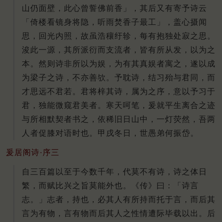
山仍面壁，此心曾誓佛前香」，其后又有寄予诗云
「倚楼看镜身将隐，听雨焚香子最工」，盖心摄闻
思，回光内照，故虽浩穰纡轸，每有抱独处寂之思。
浚此一源，其所派衍而支流者，皆有所从发，以为之
本。然则诗非所以为娱，为有其真娱者寓之，遂以成
为梁子之诗，不亦善欤。予耽诗，结习殆与君同，而
才思远不君若。君将梓其诗，属为之序，意以予习于
君，独能微窥君美者。寒天呵笔，爰就平生离合之迹
与所相默契者书之，依稀旧日山中，一灯荧然，吾两
人者促膝对语时也。甲戌冬日，世愚弟何振岱。
爰居阁诗·序三
自三百篇以至于今数千年，代莫不有诗，诗之体日
繁，而赋比兴之旨莫能外也。《传》曰：「诗言
志。」志者，持也，必其人有所持而托于言，而后其
言为有物，言有物而后其人之性情遭际毕载以出。后