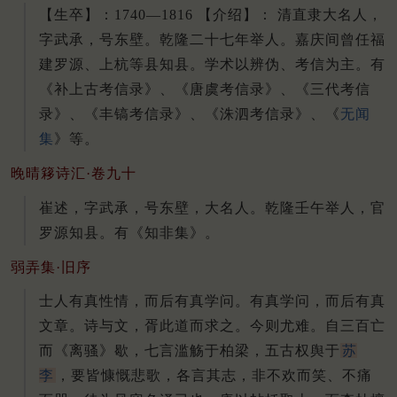
【生卒】：1740—1816 【介绍】： 清直隶大名人，
字武承，号东壁。乾隆二十七年举人。嘉庆间曾任福
建罗源、上杭等县知县。学术以辨伪、考信为主。有
《补上古考信录》、《唐虞考信录》、《三代考信
录》、《丰镐考信录》、《洙泗考信录》、《
无闻
集
》等。
晚晴簃诗汇·卷九十
崔述，字武承，号东壁，大名人。乾隆壬午举人，官
罗源知县。有《知非集》。
弱弄集·旧序
士人有真性情，而后有真学问。
有真学问，而后有真
文章。
诗与文，胥此道而求之。
今则尤难。
自三百亡
而《离骚》歇，七言滥觞于柏梁，五古权舆于
苏
李
，要皆慷慨悲歌，各言其志，非不欢而笑、不痛