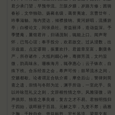
君少承门望，早预华流。兰陔夕膳，岁路方修；茜骑
春衫，文华独劭。扬蕤名级，蔼誉夷途。京曹廿年，
吟事滋䋣。海内贤达，倾襟接纳。黄河妍唱，流播旂
亭；白楼论文，间张鼎社。资益丽泽，造诣益深。予
季螴庵，曩馆君许，归诵茂制，辄能上口。闻声寄
怀，已笃心谊；奉手投分，欢若故交。过从浸数，出
示兹篇。点定谬期，振董欢抃。君篇章至富，删蘖务
严，所存诸作，大抵刿䥨心神，骞掷芳茂，文约旨
微，韵高味永。珊株海月，辄孕惠心；云子铢衣，自
殊下袟。合乐经首之会，希声可传；鼓琴流水之间，
空籁都歇。论者谓足合轨介甫，摩垒后山，警律则简
斋之遗，崇情与冬郎为近，渊乎所诣，一至此乎。良
以吟咏范礼义之则，文辞根性情之华。风雅寖微，诗
声俱郑。独造之事良难，复古之才不易。君独明指归
于四始，该晖丽于百昌。元解之宰，九变不棼；函雅
之胸，千秋自命。曾益标胜，宏长风流。梁简文有