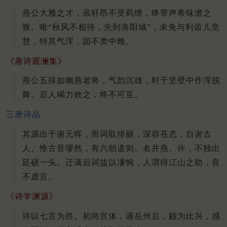
燕公大雅之才，虽轩昂不受羁绁，终带声希味澹之
致。唯“秋风不相待，先到洛阳城”，未免与利齿儿竞
慧，特其气浑，固不类中晚。
《唐诗观澜集》
燕公五排如幽燕老将，气韵沉雄，时于坚壁中作浑脱
舞。后人竭力效之，终不可至。
三唐诗品
其源出于谢元晖，而词取排丽，深容苍态，自谢古
人。惟古音璆然，有六朝遗则。名并燕、许，不独出
廷硕一头。迁谪后词益以凄惋，人谓得江山之助，良
不虚言。
《诗学渊源》
诗以七言为胜。初尚宫体，谪岳州后，颇为比兴，感