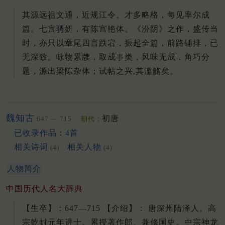
其源远祖文通，近规江令。才多略格，每见率尔成
篇。七言骋妍，有陈宫艳体。《汾阴》之作，盛传当
时，亦只以章尾四言跌宕，振起全篇，前路铺排，已
无深致。咏物累牍，取成事类，风味无成，角巧分
题，源出梁陈杂体；试帖之兴,其滥觞矣。
魏知古
初唐
647 — 715
朝代：
已收录作品：4首
相关诗词
相关人物
(4)
(4)
人物简介
中国历代人名大辞典
【生卒】：647—715 【介绍】： 唐深州陆泽人。
高
宗乾封元年进士。
累授著作郎、兼修国史。
中宗神龙