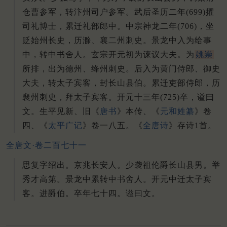
仓曹参军，转汴州司户参军。
武后圣历二年(699)擢
司礼博士，累迁礼部郎中。
中宗神龙二年(706)，坐
贬始州长史，历滁、襄二州刺史。
景龙中入为给事
中，转中书舍人。
玄宗开元初为谏议大夫。
为
姚崇
所排，出为德州、绛州刺史。
后入为黄门侍郎、御史
大夫，转太子宾客，封长山县伯。
累迁吏部侍郎，历
襄州刺史，拜太子宾客。
开元十三年(725)卒，谥曰
文。
生平见新、旧《
唐书
》本传、《
元和姓纂
》卷
四、《
太平广记
》卷一八五。
《
全唐诗
》存诗1首。
全唐文·卷二百七十一
思复字绍出。京兆长安人。少袭祖伦爵长山县男。举
秀才高第。景龙中累转中书舍人。开元中迁太子宾
客。进爵伯。卒年七十四。谥曰文。