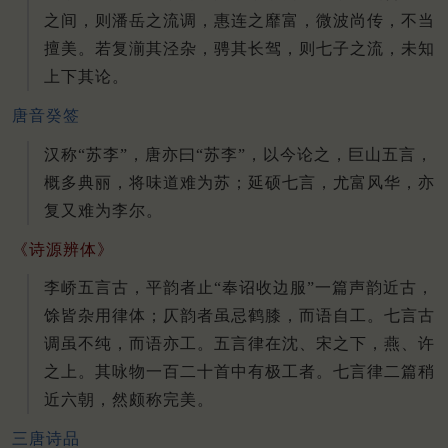
之间，则潘岳之流调，惠连之靡富，微波尚传，不当
擅美。若复湔其泾杂，骋其长驾，则七子之流，未知
上下其论。
唐音癸签
汉称“苏李”，唐亦曰“苏李”，以今论之，巨山五言，
概多典丽，将味道难为苏；延硕七言，尤富风华，亦
复又难为李尔。
《诗源辨体》
李峤五言古，平韵者止“奉诏收边服”一篇声韵近古，
馀皆杂用律体；仄韵者虽忌鹤膝，而语自工。七言古
调虽不纯，而语亦工。五言律在沈、宋之下，燕、许
之上。其咏物一百二十首中有极工者。七言律二篇稍
近六朝，然颇称完美。
三唐诗品