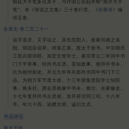
朝廷大手笔多出其手，与许国公苏颋并称“燕许大手
笔”。
有《张说之文集》三十卷行世。
《
全唐诗
》编
诗五卷。
全唐文·卷二百二十一
说字道济。又字说之。其先范阳人。徙家河南之洛
阳。弱冠应诏举。对策乙第。授太子校书。中宗朝历
工部兵部侍郎。加宏文馆学士。睿宗景云二年同中书
门下平章事。转尚书左丞。罢知政事。徵拜中书令。
出为相州刺史。开元九年拜兵部尚书同中书门下三
品。为朔方军节度大使。十三年授集贤院学士知院
事。将东封。授右丞相兼中书令。致仕。在家修史。
十七年复拜尚书左丞相。加开府仪同三司。十八年
卒。年六十四。追赠太师。谥曰文贞。
作品评论
唐才子传