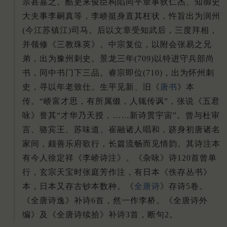
宗甚嘉之。酷吏来俊臣构陷同平章事狄仁杰、知御史
大夫事李嗣真等，李峤挺身直其枉状，忤旨出为润州
(今江苏镇江)司马。后以文章受知武后，三度拜相，
并领修《三教珠英》。中宗复位，以附会张易之兄
弟，出为豫州刺史。景龙三年(709)以特进守兵部尚
书，同中书门下三品。睿宗即位(710)，出为怀州刺
史，寻以年老致仕。生平见新、旧《
唐书
》本
传。“峤富才思，有所属缀，人辄传讽”，张说《五君
咏》誉其“才华乃天授，……新诗贯宇宙”。曾与杜审
言、骆宾王、苏味道、崔融诸人唱和，跻身初唐诸名
家间，颇善乐府歌行，长篇流畅而见情韵。其诗注本
有今人徐定祥《李峤诗注》。《杂咏》诗120首曾单
行，玄宗天宝时张庭芳作注，有日本《佚存丛书》
本，日本又存古钞本数种。《
全唐诗
》存诗5卷。
《全唐诗逸》补诗6首，然一作李桥。《全唐诗外
编》及《全唐诗续拾》补诗3首，断句2。