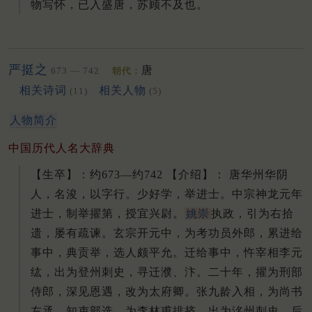
物写怀，已入盛唐，苏顾不及也。
严挺之
唐
673 — 742
朝代：
相关诗词
相关人物
(11)
(5)
人物简介
中国历代人名大辞典
【生卒】：约673—约742 【介绍】： 唐华州华阴
人，名浚，以字行。
少好学，举进士。
中宗神龙元年
进士，制举擢第，授宜兴尉。
姚崇
执政，引为右拾
遗，屡有疏谏。
玄宗开元中，为考功员外郎，累进给
事中，典贡举，选人颇平允。
迁给事中，忤宰相李元
纮，出为登州刺史，寻迁濮、汴。
二十年，擢为刑部
侍郎，深见恩遇，改为太府卿。
张九龄入相，为尚书
左丞，知吏部选。
为李林甫排挤，出为洺州刺史，后