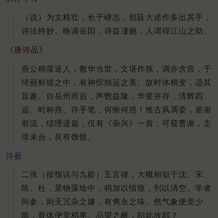
（说）为文精壮，长于碑志，朝廷大述作多出其手，
诗法特妙。晚谪岳阳，诗益凄婉，人谓得江山之助。
《唐诗品》
燕公精藻逼人，敷华当世，文堪作拣，调亦含宫，于
绮丽鲜错之中，有神悰独运之美。故时体稍变，适其
旨趣。自岳州而后，声鬯益隆，华要并存，清辉四
远。时称燕、许手笔，何惭何惑！惟古风凋委，差谢
前流，综理遗篇，仅有《杂兴》一首，可窥曹谢，圭
璋未合，良有馀恨。
诗薮
二张（按指说与九龄）五言律，大概相似于沈、宋、
陈、杜，景物藻绘中，稍加以情致，剂以清空。学者
间参，则无冗杂之嫌，有隽永之味。然气象便觉少
隘，骨体便觉稍卑。品望之雌，职此故耶？