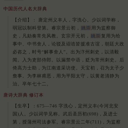
中国历代人名大辞典
【介绍】： 唐定州义丰人，字洗心。
少以词学称，
弱冠以制科登第。
睿宗景云初，
姚崇
用为监察御
史，凡劾奏常先风教。
玄宗开元初，
姚崇
复用为给
事中、中书舍人，论驳及诏诰皆援准古谊，朝廷大政
必咨之，时号“解事舍人”。
出为汴州刺史，以清毅
闻。
入为吏部侍郎。
以漏禁中语，贬为常州刺史。
后
倚高力士助，为江南道采访使。
天宝初，召为太子少
詹事。
为李林甫恶，用为平阳太守，以黄老清静为
治。
卒年七十二。
唐诗大辞典 修订本
【生卒】：675—746 字洗心，定州义丰(今河北安
国)人。少以词学见称。武后圣历初(698)，及进士
第，授蒲州司法参军。睿宗景云二年(711)，为监察