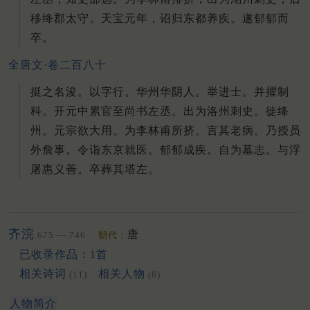
移绛郡太守。
天宝元年，诏归东都养疾。
遂郁郁而
卒。
全唐文·卷二百八十
挺之名浚。以字行。华州华阴人。举进士。并擢制
科。开元中累官至尚书左丞。出为洛州刺史。徙绛
州。元宗欲大用。为李林甫所挤。言其老病。乃授员
外詹事。令诣东京就医。郁郁成疾。自为墓志。与浮
屠惠义善。卒葬其塔左。
齐浣
唐
675 — 746
朝代：
已收录作品：1首
相关诗词
相关人物
(11)
(6)
人物简介