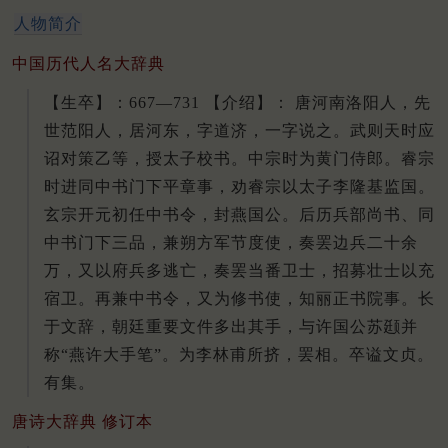
人物简介
中国历代人名大辞典
【生卒】：667—731 【介绍】： 唐河南洛阳人，先
世范阳人，居河东，字道济，一字说之。武则天时应
诏对策乙等，授太子校书。中宗时为黄门侍郎。睿宗
时进同中书门下平章事，劝睿宗以太子李隆基监国。
玄宗开元初任中书令，封燕国公。后历兵部尚书、同
中书门下三品，兼朔方军节度使，奏罢边兵二十余
万，又以府兵多逃亡，奏罢当番卫士，招募壮士以充
宿卫。再兼中书令，又为修书使，知丽正书院事。长
于文辞，朝廷重要文件多出其手，与许国公苏颋并
称“燕许大手笔”。为李林甫所挤，罢相。卒谥文贞。
有集。
唐诗大辞典 修订本