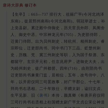
唐诗大辞典 修订本
【生卒】：663—737 排行大，祖籍广平(今河北鸡泽
东南)，徙居邢州南和(今河北南和)。弱冠举进士，补
上党县尉。累迁殿中侍御史，历天官员外郎、凤阁舍
人、御史中丞。中宗神龙元年(705)，为吏部侍郎，
迁黄门侍郎。出为贝州刺史，转杭州、相州刺史。睿
宗即位，迁吏部尚书、同中书门下三品。贬楚州刺
史，历魏、兖、冀三州刺史等职，入为国子祭酒、东
都留守。玄宗开元初，任京兆府尹，进御史大夫，出
为睦州刺史，徙广州都督。四年(716)，由刑部尚书
迁吏部尚书兼黄门监，居相位，五年，改号侍中。八
年，以开府仪同三司罢政事，封广平郡公。十七年，
拜尚书右丞相。二十年致仕，卒赠太尉，谥曰文贞。
生平见新、旧《
唐书
》本传，颜真卿《有唐开府仪同
三司行尚书右丞相上柱国赠太尉广平文贞公宋公神道