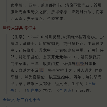
食宰相”。
四年，兼吏部尚书。
清俭不营产业，器用
服饰无金玉绮文之丽。
所得俸禄，皆随时分散，而家
无余蓄，妻子匮乏。
卒谥文成。
唐诗大辞典 修订本
【生卒】：?—716 滑州灵昌(今河南滑县西南)人。
少
清谨，举进士。
历监察御史、吏部员外郎。
中宗神龙
中，迁侍御史。
景龙中，进右御史台中丞。
迁黄门侍
郎，封渔阳县伯。
玄宗开元元年(713)，进同紫微黄
门平章事。
三年，改黄门监。
怀慎与
姚崇
对掌枢
密，自以才不及
崇
，每事皆推让之，时人讥为“伴食
宰相”。
然为官清俭，以直道始终。
四年，兼礼部尚
书，卒，赠荆州大都督，谥文成。
生平见《
旧唐
书
》、《
新唐书
》本传。
《
全唐诗
》存诗2首。
全唐文·卷二百七十五