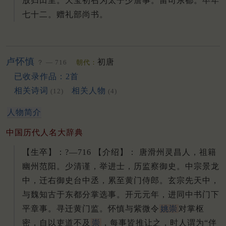
放归田里。天宝初召为太子少詹事。留司东都。卒年
七十二。赠礼部尚书。
卢怀慎
初唐
？ — 716
朝代：
已收录作品：2首
相关诗词
相关人物
(12)
(4)
人物简介
中国历代人名大辞典
【生卒】：?—716 【介绍】： 唐滑州灵昌人，祖籍
幽州范阳。
少清谨，举进士，历监察御史。
中宗景龙
中，迁右御史台中丞，累至黄门侍郎。
玄宗先天中，
与魏知古于东都分掌选事。
开元元年，进同中书门下
平章事。
寻迁黄门监。
怀慎与紫微令
姚崇
对掌枢
密，自以吏道不及
崇
，每事皆推让之，时人谓为“伴