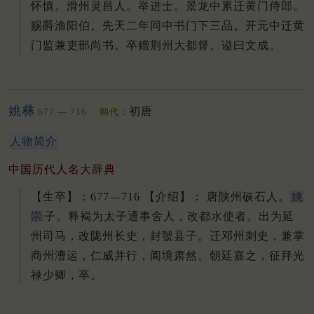
怀慎。滑州灵昌人。举进士。景龙中累迁黄门侍郎。
赐爵渔阳伯。先天二年同中书门下三品。开元中迁黄
门监兼吏部尚书。卒赠荆州大都督。谥曰文成。
姚彝
初唐
677 — 716
朝代：
人物简介
中国历代人名大辞典
【生卒】：677—716 【介绍】： 唐陕州硖石人。
姚
崇
子。
释褐为太子通事舍人，改都水使者。
出为延
州司马，改陇州长史，封虢县子。
迁邓州刺史，兼掌
商州漕运，仁威并行，阖境肃然。
朝廷嘉之，征拜光
禄少卿，卒。