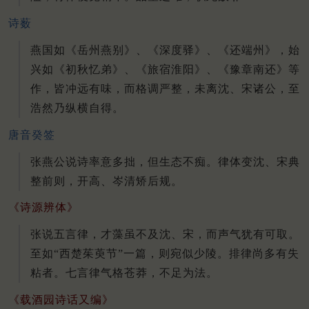
诗薮
燕国如《岳州燕别》、《深度驿》、《还端州》，始
兴如《初秋忆弟》、《旅宿淮阳》、《豫章南还》等
作，皆冲远有味，而格调严整，未离沈、宋诸公，至
浩然乃纵横自得。
唐音癸签
张燕公说诗率意多拙，但生态不痴。律体变沈、宋典
整前则，开高、岑清矫后规。
《诗源辨体》
张说五言律，才藻虽不及沈、宋，而声气犹有可取。
至如“西楚茱萸节”一篇，则宛似少陵。排律尚多有失
粘者。七言律气格苍莽，不足为法。
《载酒园诗话又编》