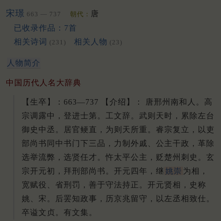
宋璟
唐
663 — 737
朝代：
已收录作品：7首
相关诗词
相关人物
(231)
(23)
人物简介
中国历代人名大辞典
【生卒】：663—737 【介绍】： 唐邢州南和人。
高
宗调露中，登进士第。
工文辞。
武则天时，累除左台
御史中丞。
居官鲠直，为则天所重。
睿宗复立，以吏
部尚书同中书门下三品，力制外戚、公主干政，革除
选举流弊，选贤任才。
忤太平公主，贬楚州刺史。
玄
宗开元初，拜刑部尚书。
开元四年，继
姚崇
为相，
宽赋役、省刑罚，善于守法持正。
开元贤相，史称
姚、宋。
后罢知政事，历京兆留守，以左丞相致仕。
卒谥文贞。
有文集。