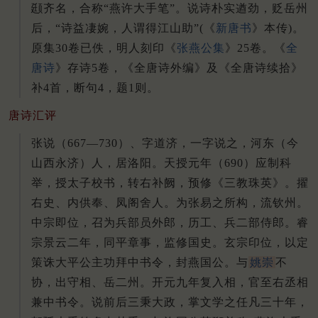
颋齐名，合称“燕许大手笔”。
说诗朴实遒劲，贬岳州
后，“诗益凄婉，人谓得江山助”(《
新唐书
》本传)。
原集30卷已佚，明人刻印《
张燕公集
》25卷。
《
全
唐诗
》存诗5卷，《全唐诗外编》及《全唐诗续拾》
补4首，断句4，题1则。
唐诗汇评
张说（667—730）、字道济，一字说之，河东（今
山西永济）人，居洛阳。
天授元年（690）应制科
举，授太子校书，转右补阙，预修《三教珠英》。
擢
右史、内供奉、凤阁舍人。
为张易之所构，流钦州。
中宗即位，召为兵部员外郎，历工、兵二部侍郎。
睿
宗景云二年，同平章事，监修国史。
玄宗印位，以定
策诛大平公主功拜中书令，封燕国公。
与
姚崇
不
协，出守相、岳二州。
开元九年复入相，官至右丞相
兼中书令。
说前后三秉大政，掌文学之任凡三十年，