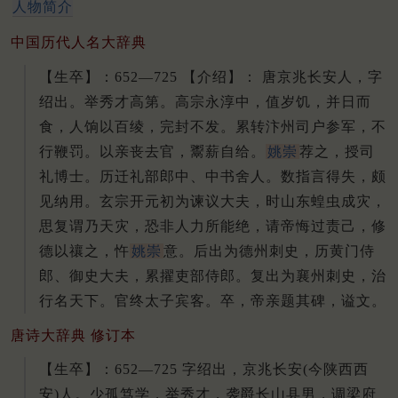
人物简介
中国历代人名大辞典
【生卒】：652—725 【介绍】： 唐京兆长安人，字
绍出。
举秀才高第。
高宗永淳中，值岁饥，并日而
食，人饷以百绫，完封不发。
累转汴州司户参军，不
行鞭罚。
以亲丧去官，鬻薪自给。
姚崇
荐之，授司
礼博士。
历迁礼部郎中、中书舍人。
数指言得失，颇
见纳用。
玄宗开元初为谏议大夫，时山东蝗虫成灾，
思复谓乃天灾，恐非人力所能绝，请帝悔过责己，修
德以禳之，忤
姚崇
意。
后出为德州刺史，历黄门侍
郎、御史大夫，累擢吏部侍郎。
复出为襄州刺史，治
行名天下。
官终太子宾客。
卒，帝亲题其碑，谥文。
唐诗大辞典 修订本
【生卒】：652—725 字绍出，京兆长安(今陕西西
安)人。
少孤笃学，举秀才，袭爵长山县男，调梁府