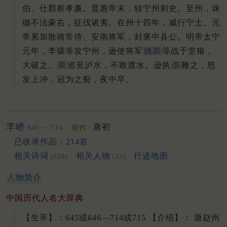
伯。
仕郡察孝廉。
晋惠帝末，转宁州刺史。
至州，诛
锄不法豪右，征伐诸夷。
在州十四年，威行宁土。
元
帝累加散骑常侍、安南将军，封褒中县公。
明帝太宁
元年，李骧等攻宁州，逊使将军
姚崇
等战于堂狼，
大破之。
崇
追至泸水，不敢渡水。
逊执
崇
鞭之，怒
发上冲，冠为之裂，夜中卒。
李峤
唐初
646 — 714
朝代：
已收录作品：214首
相关诗词
相关人物
行迹地图
(526)
(32)
人物简介
中国历代人名大辞典
【生卒】：645或646—714或715 【介绍】： 唐赵州