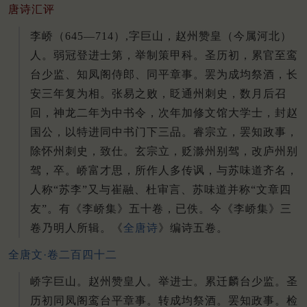
唐诗汇评
李峤（645—714）,字巨山，赵州赞皇（今属河北）
人。弱冠登进士第，举制策甲科。圣历初，累官至鸾
台少监、知凤阁侍郎、同平章事。罢为成均祭酒，长
安三年复为相。张易之败，眨通州刺史，数月后召
回，神龙二年为中书令，次年加修文馆大学士，封赵
国公，以特进同中书门下三品。睿宗立，罢知政事，
除怀州刺史，致仕。玄宗立，贬滁州别驾，改庐州别
驾，卒。峤富才思，所作人多传讽，与苏味道齐名，
人称“苏李”又与崔融、杜审言、苏味道并称“文章四
友”。有《李峤集》五十卷，已佚。今《李峤集》三
卷乃明人所辑。《
全唐诗
》编诗五卷。
全唐文·卷二百四十二
峤字巨山。赵州赞皇人。举进士。累迁麟台少监。圣
历初同凤阁鸾台平章事。转成均祭酒。罢知政事。检