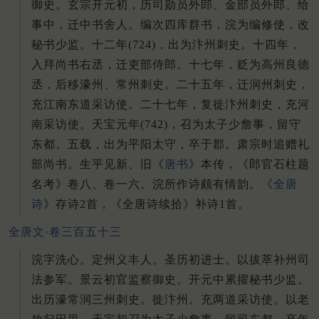
御史。玄宗开元初，历司勋员外郎、金部员外郎、给
事中，迁中书舍人。编次四库群书，浣为编修使，改
秘书少监。十二年(724)，出为汴州刺史。十四年，
入拜尚书右丞，迁吏部侍郎。十七年，贬为高州良德
丞，后移濠州、常州刺史。二十五年，迁润州刺史，
充江南东道采访使。二十七年，复徙汴州刺史，充河
南采访使。天宝元年(742)，召为太子少詹事，留守
东都。五载，出为平阳太守，卒于郡。肃宗时追赠礼
部尚书。生平见新、旧《
唐书
》本传，《郎官石柱题
名考》卷八、卷一六。浣所作诗颇有情韵。《
全唐
诗
》存诗2首，《全唐诗续拾》补诗1首。
全唐文·卷三百五十三
浣字洗心。定州义丰人。圣历初进士。以拔萃补州司
法参军。景云初官监察御史。开元中累擢秘书少监。
出历濠常润三州刺史。徙汴州。充两道采访使。以老