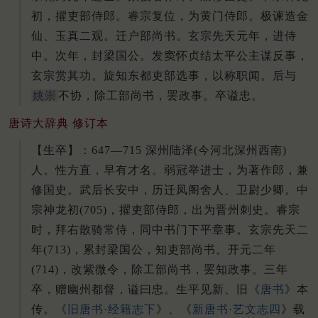
初，擢吏部侍郎。
睿宗复位，为黄门侍郎。
极谏造金
仙、玉真二观。
迁户部尚书。
玄宗先天元年，进侍
中。
次年，封梁国公。
发窦怀贞结太平公主谋反事，
玄宗赏其功。
旋知东都吏部选事，以称职闻。
后与
姚崇
不协，除工部尚书，罢政事。
卒谥忠。
唐诗大辞典 修订本
【生卒】：647—715 深州陆泽(今河北深州西南)
人。性方直，早有才名。弱冠举进士，为著作郎，兼
修国史。武后长安中，历迁凤阁舍人、卫尉少卿。中
宗神龙初(705)，擢吏部侍郎，出为晋州刺史。睿宗
时，拜右散骑常侍，同中书门下平章事。玄宗先天二
年(713)，累封梁国公，知吏部尚书。开元二年
(714)，改紫微令，除工部尚书，罢知政事。三年
卒，赠幽州都督，谥曰忠。生平见新、旧《
唐书
》本
传。《
旧唐书·经籍志下
》、《
新唐书·艺文志四
》载