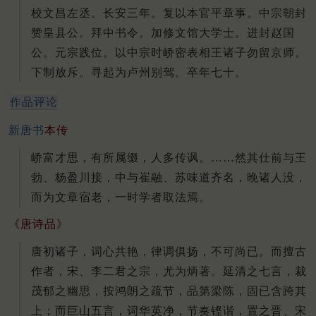
校文昌左丞。长安三年。复以本官平章事。中宗朝封
赞皇县公。拜中书令。加修文馆大学士。进封赵国
公。元宗践位。以中宗时峤密表相王诸子勿留京师。
下制放斥。寻起为卢州别驾。卒年七十。
作品评论
新唐书
本传
峤富才思，有所属缀，人多传讽。……然其仕前与王
勃、杨盈川接，中与崔融、苏味道齐名，晚诸人没，
而为文章宿老，一时学者取法焉。
《唐诗品》
唐初诸子，词心共艳，律调俱扬，不可尚已。而擅古
作者，宋、李二君之宗，尤为炳著。延清之七言，裁
茂郁之幽思，按鸿朗之疏节，品第梁陈，固已含跨其
上；而巨山五言，词华英净，节奏铿谐，置之晋、宋