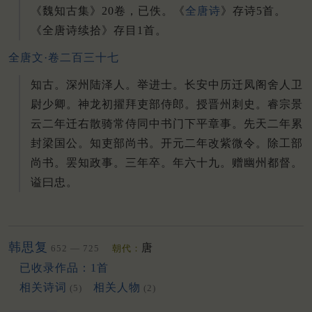
《魏知古集》20卷，已佚。《
全唐诗
》存诗5首。
《全唐诗续拾》存目1首。
全唐文·卷二百三十七
知古。深州陆泽人。举进士。长安中历迁凤阁舍人卫
尉少卿。神龙初擢拜吏部侍郎。授晋州刺史。睿宗景
云二年迁右散骑常侍同中书门下平章事。先天二年累
封梁国公。知吏部尚书。开元二年改紫微令。除工部
尚书。罢知政事。三年卒。年六十九。赠幽州都督。
谥曰忠。
韩思复
唐
652 — 725
朝代：
已收录作品：1首
相关诗词
相关人物
(5)
(2)