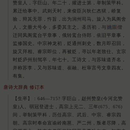
赞皇人，字巨山。
年二十，擢进士第，举制策甲科。
累迁给事中。
武则天时，来俊臣兴狄仁杰狱，峤复
验，辩其无罪，忤旨，出为润州司马。
旋入为凤阁舍
人，文册大号令，多委其主之。
圣历初，与
姚崇
偕
迁同凤阁鸾台平章事，俄转鸾台侍郎，依旧平章事，
监修国史。
中宗神龙初，贬通州刺史，数月即召回，
旋又拜相。
睿宗即位，再被贬，寻以年老致仕。
玄宗
时贬庐州别驾卒，年七十。
工诗文，与苏味道齐名，
并称苏李，又与苏味道、崔融、杜审言号文章四友。
有集。
唐诗大辞典 修订本
【生卒】：646—715? 字巨山，赵州赞皇(今河北赞
皇)人。弱冠登进士，高宗上元二、三年(675、676)
间，举制策甲科，历任高宗、武后、中宗、睿宗四
朝。高宗时奉命宣谕岭南邕、严二州，叛者尽降，高