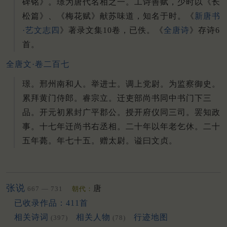
碑铭》。璟为唐代名相之一。工诗善赋，少时以《长
松篇》、《梅花赋》献苏味道，知名于时。《
新唐书
·艺文志四
》著录文集10卷，已佚。《
全唐诗
》存诗6
首。
全唐文·卷二百七
璟。邢州南和人。举进士。调上党尉。为监察御史。
累拜黄门侍郎。睿宗立。迁吏部尚书同中书门下三
品。开元初累封广平郡公。授开府仪同三司。罢知政
事。十七年迁尚书右丞相。二十年以年老乞休。二十
五年薨。年七十五。赠太尉。谥曰文贞。
张说
唐
667 — 731
朝代：
已收录作品：411首
相关诗词
相关人物
行迹地图
(397)
(78)