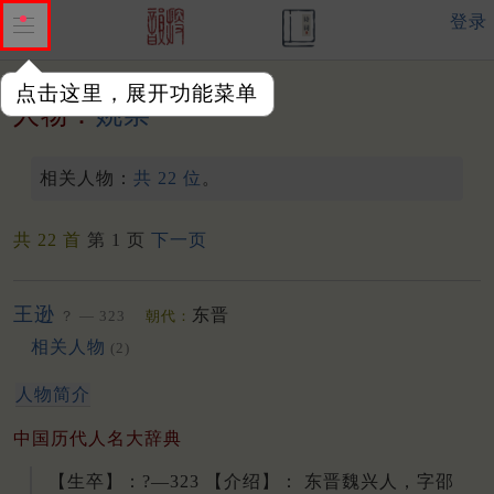
登录
点击这里，展开功能菜单
人物：
姚崇
相关人物：
共 22 位
。
共 22 首
第 1 页
下一页
王逊
东晋
？ — 323
朝代：
相关人物
(2)
人物简介
中国历代人名大辞典
【生卒】：?—323 【介绍】： 东晋魏兴人，字邵