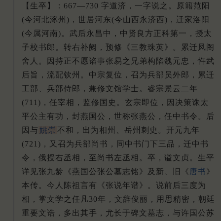
【生卒】：667—730 字道济，一字说之。
原籍范阳
(今河北涿州)，世居河东(今山西永济西)，迁家洛阳
(今属河南)。
武后永昌中，中贤良方正科第一，授太
子校书郎。
转右补阙，预修《三教珠英》。
累迁凤阁
舍人。
因持正不愿谄事张易之兄弟构陷魏元忠，忤武
后旨，流配钦州。
中宗复位，召为兵部员外郎，累迁
工部、兵部侍郎，兼修文馆学士。
睿宗景云二年
(711)，任宰相，监修国史。
玄宗即位，因决策诛太
平公主有功，封燕国公，世称张燕公，任中书令。
后
因与
姚崇
不和，出为相州、岳州刺史。
开元九年
(721)，又召为兵部尚书，同中书门下三品，迁中书
令，俄授右丞相，至尚书左丞相。
卒，谥文贞。
生平
详见张九龄《燕国公张公墓志铭》及新、旧《
唐书
》
本传。
今人陈祖言有《张说年谱》。
说前后三度为
相，掌文学之任凡30年，文辞俊丽，用思精密，朝廷
重要文诰，多出其手，尤长于碑文墓志，与许国公苏