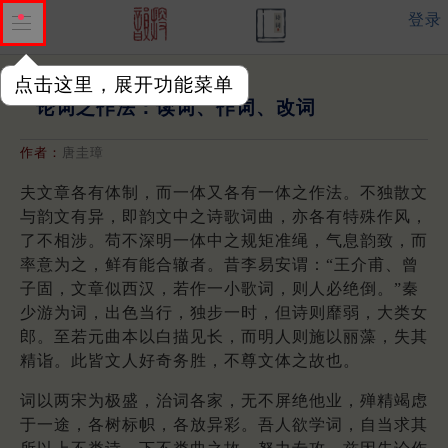
登录
点击这里，展开功能菜单
论词之作法：读词、作词、改词
作者：
唐圭璋
夫文章各有体制，而一体又各有一体之作法。不独散文
与韵文有异，即韵文中之诗歌词曲，亦各有特殊作风，
了不相涉。苟不深明一体中之规矩准绳，气息韵致，而
率意为之，鲜有能合辙者。昔李易安谓：“王介甫、曾
子固，文章似西汉，若作一小歌词，则人必绝倒。”秦
少游为词，出色当行，独步一时，但诗则靡弱，大类女
郎。至若元曲本以白描见长，而明人则施以丽藻，失其
精诣。此皆文人好奇务胜，不尊文体之故也。
词以两宋为极盛，治词各家，无不屏绝他业，殚精竭虑
于一途，各树标帜，各放异彩。吾人欲学词，自当求其