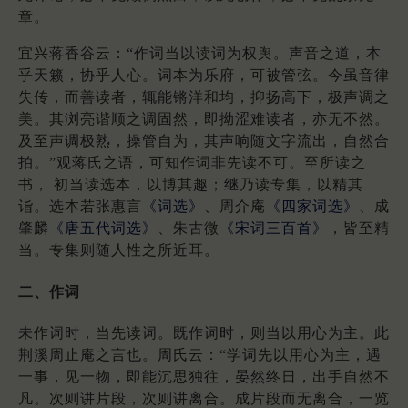
章。
宜兴蒋香谷云：“作词当以读词为权舆。声音之道，本
乎天籁，协乎人心。词本为乐府，可被管弦。今虽音律
失传，而善读者，辄能锵洋和均，抑扬高下，极声调之
美。其浏亮谐顺之调固然，即拗涩难读者，亦无不然。
及至声调极熟，操管自为，其声响随文字流出，自然合
拍。”观蒋氏之语，可知作词非先读不可。至所读之
书， 初当读选本，以博其趣；继乃读专集，以精其
诣。选本若张惠言
《词选》
、周介庵
《四家词选》
、成
肇麟
《唐五代词选》
、朱古微
《宋词三百首》
，皆至精
当。专集则随人性之所近耳。
二、作词
未作词时，当先读词。既作词时，则当以用心为主。此
荆溪周止庵之言也。周氏云：“学词先以用心为主，遇
一事，见一物，即能沉思独往，晏然终日，出手自然不
凡。次则讲片段，次则讲离合。成片段而无离合，一览