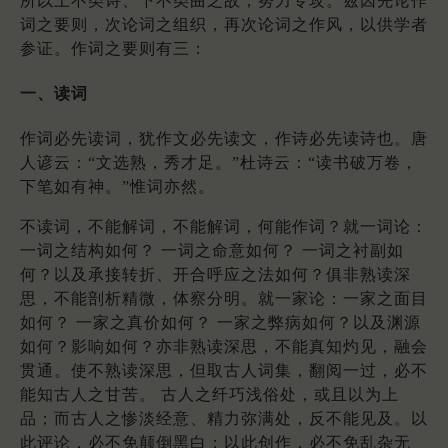
所以上不类诗、下不类曲之故，努力专攻。兹因先论作
词之要则，次论词之组织，再次论词之作风，以供学者
参证。作词之要则有三：
一、读词
作词必先读词，犹作文必先读文，作诗必先读诗也。唐
人谚云：“文选熟，秀才足。”杜诗云：“读书破万卷，
下笔如有神。”惟词亦然。
不读词，不能解词，不能解词，何能作词？就一词论：
一词之结构如何？ 一词之命意如何？ 一词之衬副如
何？以及承接转折、开合呼应之法如何？俱非熟读深
思，不能剖析精微，体察分明。就一家论：一家之面目
如何？ 一家之真价如何？ 一家之弊病如何？以及渊源
如何？影响如何？亦非熟读深思，不能真知灼见，融会
贯通。使不熟读深思，但取古人词集，翻阅一过，必不
能知古人之甘苦。 古人之纤巧浅俗处，或且以为上
品；而古人之惨淡经意、精力弥满处，反不能见及。以
此评论，必不免颠倒黑白；以此创作，必不免乱杂无