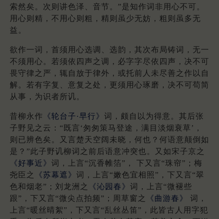
索然矣。次则讲色泽、音节。”是知作词非用心不可。
用心则精，不用心则粗，精则虽少无妨，粗则虽多无
益。
欲作一词，首须用心选调、选韵，其次布局铸词，无一
不须用心。若须依四声之调，必字字尽依四声，决不可
畏守律之严，辄自放于律外，或托前人未尽善之作以自
解。若有字复、意复之处，更须用心琢磨，决不可苟简
从事，为识者所讥。
昔柳永作
《轮台子·早行》
词，颇自以为得意。其后张
子野见之云：“既言‘匆匆策马登途，满目淡烟衰草’，
则已辨色矣。又言楚天空阔未晓，何也？何语意颠倒如
是？”此子野讥柳词之前后语意冲突也。又如宋子京之
《好事近》
词，上言“沉香帷箔”， 下又言“珠帘”；梅
尧臣之
《苏幕遮》
词，上言“嫩色宜相照”，下又言“翠
色和烟老”；刘龙洲之
《沁园春》
词，上言“微褪些
跟”，下又言“微尖点拍频”；周草窗之
《曲游春》
词，
上言“暖丝晴絮”，下又言“乱丝丛笛”，此皆古人用字犯