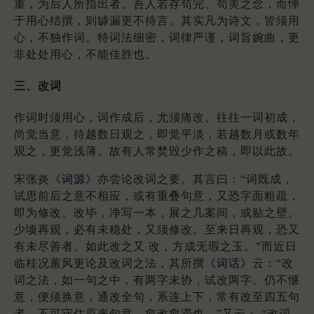
重，为后人所指出者。吾人若存苟完、苟美之念，而惮
于用心结撰，则罅漏更不待言。其实凡为诗文，皆须用
心，不独作词。特词法细密，词律严谨，词旨婉曲，更
非处处用心，不能佳胜也。
三、改词
作词时须用心，词作成后，尤须痛改。往往一词初成，
尚觉当意，待越数日观之，即觉平淡，若越数月或数年
观之，更觉浅薄。故有人常焚毁少作之稿，即以此故。
宋张炎
《词源》
亦尝论改词之要。其言曰：“词既成，
试思前后之意不相应，或有重叠句意，又恐字面粗疏，
即为修改。改毕，净写一本，展之几案间，或贴之壁。
少顷再观，必有未稳处，又须修改。至来日再观，恐又
有未尽善者。如此改之又 改，方成无瑕之玉。”而近日
临桂况蕙风更论及改词之法，其所撰
《词话》
云：“改
词之法，如一句之中，有两字未协，试改两字。仍不惬
意，便须换意，通改全句，系连上下，常有改至四五句
者，不可守住原来句意，愈改愈滞也。”又云： “改词