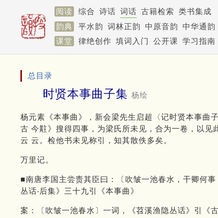
阅读
综合
诗话
词话
古籍检索
类书集成
韵典
平水韵
词林正韵
中原音韵
中华通韵
课堂
律绝创作
填词入门
公开课
学习指南
总目录
时贤本事曲子集
杨绘
杨元素《本事曲》，新会梁先生启超〈记时贤本事曲子
古 今黈》搜得四事，为梁氏所未见，合为一卷，以见
云 云。检他书未见称引，知其散佚多矣。
万里记。
■南唐李国主尝责其臣曰：〔吹皱一池春水，干卿何事
丛话‧后集》三十九引《本事曲》
案：〔吹皱一池春水〕一词，《苕溪渔隐丛话》引《古