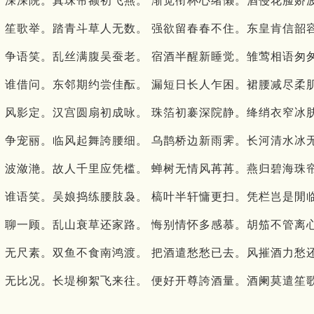
 深深院。真珠帘额初飞燕。 渐觉衔杯心绪懒。酒侵花脸娇
 笙歌举。踏青斗草人无数。 强欲留春春不住。东皇肯信韶
 争语笑。乱丝满腹吴蚕老。 宿酒半醒新睡觉。雏莺相语匆
 谁借问。东邻期约尝佳酝。 漏短日长人乍困。裙腰减尽柔
 风影定。汉宫圆扇初成咏。 珠箔初褰深院静。绛绡衣窄冰
 争宠丽。临风起舞誇腰细。 乌鹊桥边新雨霁。长河清水冰
 波潋滟。故人千里应凭槛。 蝉树无情风苒苒。燕归碧海珠
 谁语笑。吴娘捣练腰肢袅。 槁叶半轩慵更扫。凭栏岂是閒
 聊一顾。乱山衰草还家路。 悔别情怀多感慕。胡笳不管离
 无尺素。双鱼不食南鸿渡。 把酒遣愁愁已去。风摧酒力愁
 无比况。长堤柳絮飞来往。 便好开尊誇酒量。酒阑莫遣笙