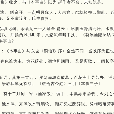
集》收之，与《本事曲》以为 赵作者不合，未知孰是。
香满。 绣帘开、一点明月窥人，人未寝，欹枕钗横云鬓乱。 
来。又不道流年，暗中偷换。
以填此词。余尝见一士人诵全 篇云： 冰肌玉骨清无汗。水
河汉。屈指西风几时来，只恐流年暗中换。 《苕溪渔隐丛话
本事曲》
：《本事曲》与东坡〈洞仙歌 序〉全然不同，当以序为正
生春色谁为主。馀花落处，满地和烟雨。 又是离歌，一阕长
五词，其第一首云： 罗绮满城春欲暮，百花洲上寻芳去。浦
，争教我辈无欢绪。 《敬斋古今黈》三引《本事曲子》
。有十二月词，寄〈渔家傲〉 调中，本集亦未尝载，今列
 池水泮。东风吹水琉璃软。 渐好凭栏醒醉眼。陇梅暗落芳