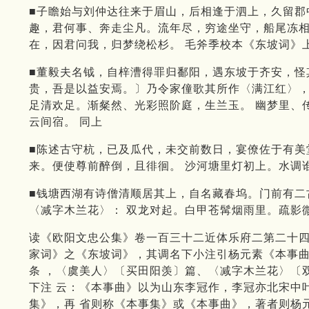
■子瞻始与刘仲达往来于眉山，后相逢于泗上，久留郡
趣，君何事、奔走尘凡。流年尽，穷途坐守，船尾冻相
在，因君问我，归梦绕松杉。 毛斧季校本《东坡词》
■董毅夫名钺，自梓漕得罪归鄱阳，遇东坡于齐安，怪
贵，吾是以益安焉。〕乃令家僮歌其所作〈满江红〉，
足清欢足。渐粲然、光彩照阶庭，生兰玉。 幽梦里、
云间宿。 同上
■陈述古守杭，已及瓜代，未交前数日，宴僚佐于有美
来。便使尊前醉倒，且徘徊。 沙河塘里灯初上。水调
■钱塘西湖有诗僧清顺居其上，自名藏春坞。门前有二
〈减字木兰花〉： 双龙对起。白甲苍髯烟雨里。疏影
读《欧阳文忠公集》卷一百三十二近体乐府二第二十四
家词》之《东坡词》，其调名下小注引杨元素《本事曲
条 ，〈虞美人〉〔买田阳羡〕篇、〈减字木兰花〉〔
下注 云：《本事曲》以为山东李冠作，李冠亦北宋中
集》，再 省则称《本事集》或《本事曲》，著者则杨