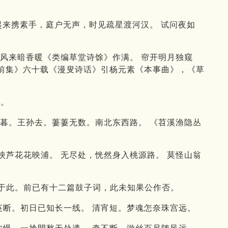
起来携素手，庭户无声，时见疏星渡河汉。 试问夜如
殿风来暗香暖《类编草堂诗馀》作满。 帘开明月独窥
‧前集》六十载《漫叟诗话》引杨元素《本事曲》，《草
也。
亭暮。王孙去。萋萋无数。南北东西路。 《苕溪渔隐丛
映芦花花映浦。 无尽处，恍然身入桃源路。 莫怪山翁
之于此。前已有十二篇鼓子词，此未知果公作否。
英断。初日已知长一线。 清宵短。梦魂怎奈珠宫远。