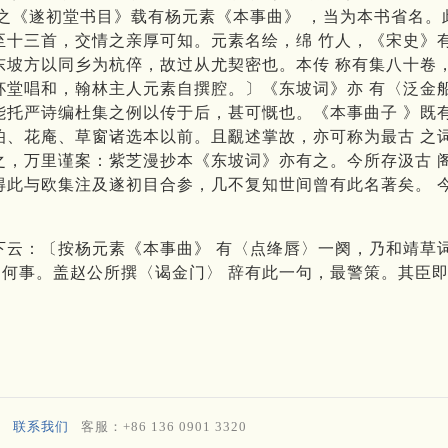
延之《遂初堂书目》载有杨元素《本事曲》 ，当为本书省名
至十三首，交情之亲厚可知。元素名绘，绵 竹人，《宋史》
东坡方以同乡为杭倅，故过从尤契密也。本传 称有集八十卷
杯堂唱和，翰林主人元素自撰腔。〕《东坡词》亦 有〈泛金
能托严诗编杜集之例以传于后，甚可慨也。《本事曲子 》既
伯、花庵、草窗诸选本以前。且覶述掌故，亦可称为最古 之
之，万里谨案：紫芝漫抄本《东坡词》亦有之。今所存汲古 
得此与欧集注及遂初目合参，几不复知世间曾有此名著矣。 
下云：〔按杨元素《本事曲》 有〈点绛唇〉一阕，乃和靖草
何事。盖赵公所撰〈谒金门〉 辞有此一句，最警策。其臣
联系我们
客服：+86 136 0901 3320