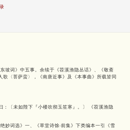
录
《东坡词》中五事。余续于《苕溪渔隐丛话》、《敬斋
妇人歌〈菩萨蛮〉，《南唐近事》及《本事曲》所载皆同
曰：〔未如陛下『小楼吹彻玉笙寒』。〕 《苕溪渔隐
绝妙词选》一、《草堂诗馀‧前集》下类编本一引《雪