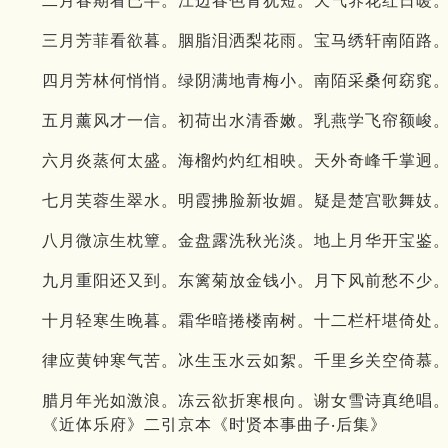
二月春期看已半。江边春色青犹短。天气养花红日暖。
三月芳菲看欲暮。胭脂泪洒梨花雨。宝马绣轩南陌路。
四月芳林何悄悄。绿阴满地青梅小。南陌采桑何窈窕。
五月薰风才一信。初荷出水清香嫩。乳燕学飞帘额峻。
六月炎蒸何太盛。海榴灼灼红相映。天外奇峰千掌迥。
七月芙蓉生翠水。明霞拂脸新妆媚。疑是楚宫歌舞妓。
八月微凉生枕簟。金盘露洗秋光淡。地上月华开宝鉴。
九月重阳还又到。东篱菊放金钱小。月下风前愁不少。
十月轻寒生晚暮。霜华暗捲楼南树。十二栏杆堪倚处。
律应黄钟寒气苦。冰生玉水云如絮。千里乡关空倚慕。
腊月年光如激浪。冻云欲折寒根向。谢女雪诗真绝唱。
《近体乐府》二引京本《时贤本事曲子‧后集》