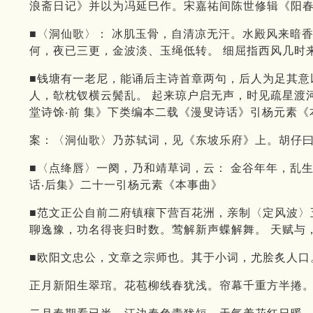
浪斋日记》并以为冯延巳作。宋嘉祐间陈世修辑《阳春
■〈洞仙歌〉： 冰肌玉骨，自清凉无汗。水殿风来暗
何，夜已三更，金波淡、玉绳低转。 细屈指西风几时
■钱塘有一老尼，能诵后主诗首章两句，后人为足其意
人，欹枕钗横云鬓乱。 起来琼户启无声，时见疏星渡
堂诗馀‧前 集》下类编本二载《漫叟诗话》引杨元素《
案：〈洞仙歌〉乃苏轼词，见《东坡乐府》上。胡仔曰
■〈点绛唇〉一阕，乃和靖草词，云： 金谷年年，乱
话‧后集》二十一引杨元素《本事曲》
■范文正公自前二府镇穰下营百花洲，亲制〈定风波〉
聊逸豫，功名得丧归时数。莺解新声蝶解舞。 天赋与
■欧阳文忠公，文章之宗师也。其于小词，尤脍炙人口
正月新阳生翠琯。花苞柳线春犹浅。帘幕千重方半捲。