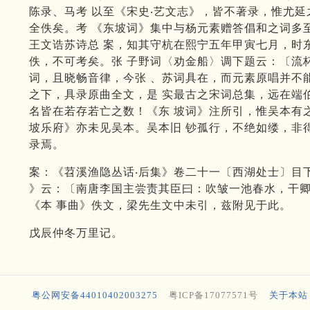
陈录、马考 以至《宋史‧艺文志》，皆不著录，惟尤
全佚矣。考 《东坡词》集中与杨元素赠答倡和之词多
王文诰苏诗总 案，知其守杭在熙宁五年甲寅七月，时
佚，不可考矣。张 子野词〈劝金船〉调下题云：〔流
词，且晓畅音律，今张 、苏词具在，而元素原唱并不
之下，具录原曲全文，是 实最古之宋词总集，远在端
名皆在若存若亡之数！《东 坡词》注所引，惟吴本有
坡乐府》亦未见吴本。吴本旧 钞孤行，不绝如缕，非
录焉。
案：《苕溪渔隐丛话‧后集》卷二十一〔西湖处士〕目
》云：〔南唐李国主尝责其臣曰：吹皱一池春水，干卿
《本 事曲》佚文，梁先生文中未引，兹附见于此。
戊辰仲冬万里记。
粤公网安备44010402003275
粤ICP备17077571号
关于本站