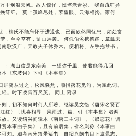
，万里烟浪云帆。故人惊怪，憔悴老青衫。 我自疏狂异
挽纤纤。 莫上孤峰尽处，萦望眼、云海相搀。家何
而忧，柳氏不能忘怀于进退也。已而欣然同忧患，如处富
梦，至今空有，乱山屏簇。 何似伯鸾携德耀，箪瓢未
周南歌汉广，天教夫子休乔木。便相将、左手抱琴书，
〉： 湖山信是东南美。一望弥千里。使君能得几回
校本《东坡词》下引《本事集》
一日屏骑从过之，松风骚然，顺指落花觅句，为赋此词。
轻。时下凌霄百尺英。 同上 附录
一则，初不知何时何人所著。继读吴文恪《唐宋名贤百
满江红〉〔忧喜相寻，风雨过〕篇。引《本事集》者两
掌故。又读绍兴间辑本《南唐二主词》，〈蝶恋花〉调
时贤本事曲子集》，且有前后集，省名则称《本事曲
本可知。遍考南宋簿录诸书，自绍兴阙书目下逮晁志、