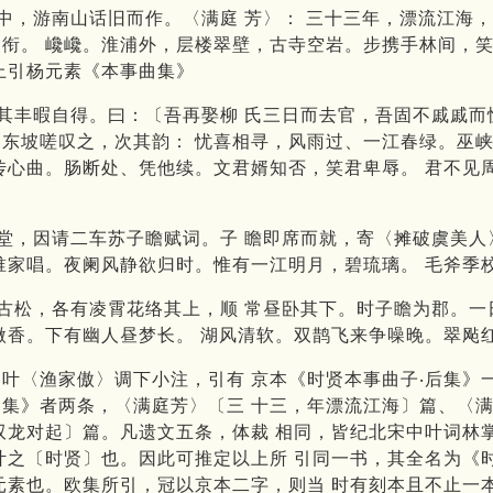
中，游南山话旧而作。〈满庭 芳〉： 三十三年，漂流江海
衔。 巉巉。淮浦外，层楼翠壁，古寺空岩。步携手林间，笑
上引杨元素《本事曲集》
其丰暇自得。曰：〔吾再娶柳 氏三日而去官，吾固不戚戚
东坡嗟叹之，次其韵： 忧喜相寻，风雨过、一江春绿。巫峡
传心曲。肠断处、凭他续。文君婿知否，笑君卑辱。 君不见
堂，因请二车苏子瞻赋词。子 瞻即席而就，寄〈摊破虞美人
谁家唱。夜阑风静欲归时。惟有一江明月，碧琉璃。 毛斧季
古松，各有凌霄花络其上，顺 常昼卧其下。时子瞻为郡。
微香。下有幽人昼梦长。 湖风清软。双鹊飞来争噪晚。翠飐红
叶〈渔家傲〉调下小注，引有 京本《时贤本事曲子‧后集》
集》者两条，〈满庭芳〉〔三 十三，年漂流江海〕篇、〈
双龙对起〕篇。凡遗文五条，体裁 相同，皆纪北宋中叶词林
叶之〔时贤〕也。因此可推定以上所 引同一书，其全名为《
元素也。欧集所引，冠以京本二字，则当 时有刻本且不止一