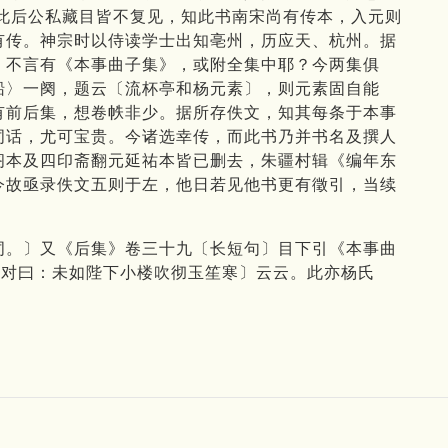
。此后公私藏目皆不复见，知此书南宋尚有传本，入元则
有传。神宗时以侍读学士出知亳州，历应天、杭州。据
，不言有《本事曲子集》，或附全集中耶？今两集俱
船〉一阕，题云〔流杯亭和杨元素〕，则元素固自能
有前后集，想卷帙非少。据所存佚文，知其每条于本事
词话，尤可宝贵。今诸选幸传，而此书乃并书名及撰人
阁本及四印斋翻元延祐本皆已删去，朱疆村辑《编年东
今故亟录佚文五则于左，他日若见他书更有徵引，当续
词。〕又《后集》卷三十九〔长短句〕目下引《本事曲
即对曰：未如陛下小楼吹彻玉笙寒〕云云。此亦杨氏