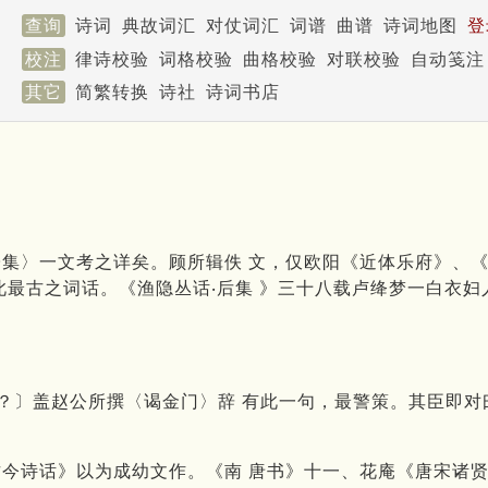
查询
诗词
典故词汇
对仗词汇
词谱
曲谱
诗词地图
登
校注
律诗校验
词格校验
曲格校验
对联校验
自动笺注
其它
简繁转换
诗社
诗词书店
集〉一文考之详矣。顾所辑佚 文，仅欧阳《近体乐府》、
此最古之词话。《渔隐丛话‧后集 》三十八载卢绛梦一白衣
？〕盖赵公所撰〈谒金门〉辞 有此一句，最警策。其臣即对
今诗话》以为成幼文作。《南 唐书》十一、花庵《唐宋诸贤