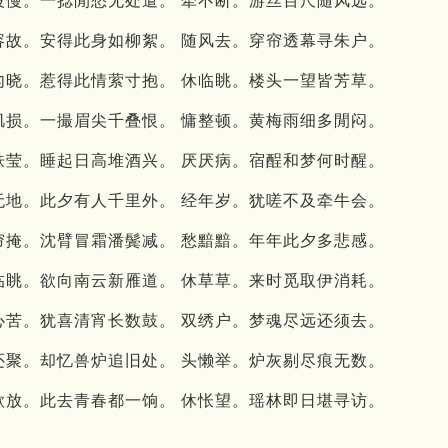
波慢。一捻閒愁无处遣。 牵不断。游丝百尺随风远。
容故。安得此身如柳絮。 随风去。穿帘透幕寻朱户。
匆晓。惹得此情萦寸抱。 休临眺。楼头一望皆芳草。
肌损。一撮眉尖千叠恨。 慵整顿。黄梅雨细多閒闷。
肤莹。睡起日高堆酒兴。 厌厌病。宿酲和梦何时醒。
无地。此夕有人千里外。 经年岁。犹嗟不及牵牛会。
帘掩。沈臂冒霜潘鬓减。 愁黯黯。年年此夕多悲感。
临眺。欲向南云新雁道。 休草草。来时觅取伊消耗。
心苦。犹喜清宵长数鼓。 双绣户。梦魂尽远还须去。
还聚。却忆兽炉追旧处。 头懒举。炉灰剔尽痕无数。
歌放。此去青春都一饷。 休怅望。瑶林即日堪寻访。