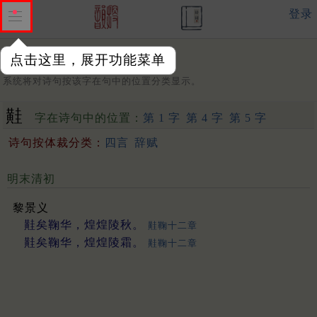
登录
点击这里，展开功能菜单
字：
系统将对诗句按该字在句中的位置分类显示。
黊
字在诗句中的位置：
第 1 字
第 4 字
第 5 字
诗句按体裁分类：
四言
辞赋
明末清初
黎景义
黊矣鞠华，煌煌陵秋。
黊鞠十二章
黊矣鞠华，煌煌陵霜。
黊鞠十二章