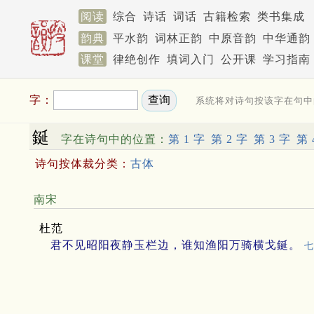
阅读
综合
诗话
词话
古籍检索
类书集成
韵典
平水韵
词林正韵
中原音韵
中华通韵
课堂
律绝创作
填词入门
公开课
学习指南
字：
系统将对诗句按该字在句中
鋋
字在诗句中的位置：
第 1 字
第 2 字
第 3 字
第 
诗句按体裁分类：
古体
南宋
杜范
君不见昭阳夜静玉栏边，谁知渔阳万骑横戈鋋。
七