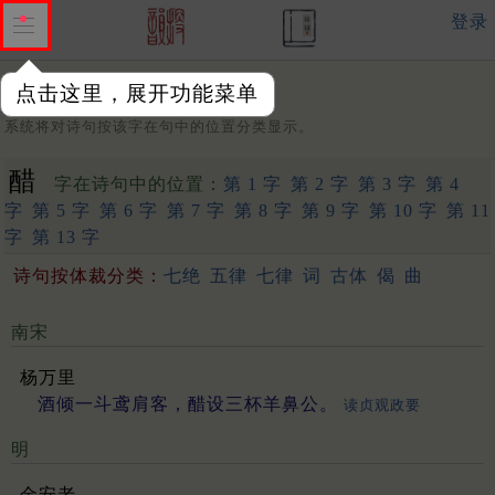
登录
点击这里，展开功能菜单
字：
系统将对诗句按该字在句中的位置分类显示。
醋
字在诗句中的位置：
第 1 字
第 2 字
第 3 字
第 4
字
第 5 字
第 6 字
第 7 字
第 8 字
第 9 字
第 10 字
第 11
字
第 13 字
诗句按体裁分类：
七绝
五律
七律
词
古体
偈
曲
南宋
杨万里
酒倾一斗鸢肩客，醋设三杯羊鼻公。
读贞观政要
明
金安老