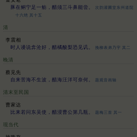
豚在鲖宁足一鲂，醋须三斗鼻能尝。
次韵灌圃堂东州道院
十六绝 其十五
清
李震相
时人谩说弇沧好，醋橘酸梨恐见讥。
挽柳表弟乃宇 其二
晚清
蔡见先
自来苦海不生波，醋海汪洋可奈何。
题观音画轴
清末至民国
曹家达
比来若问东吴使，醋浸曹公第几瓶。
题梅三首 其一
现当代