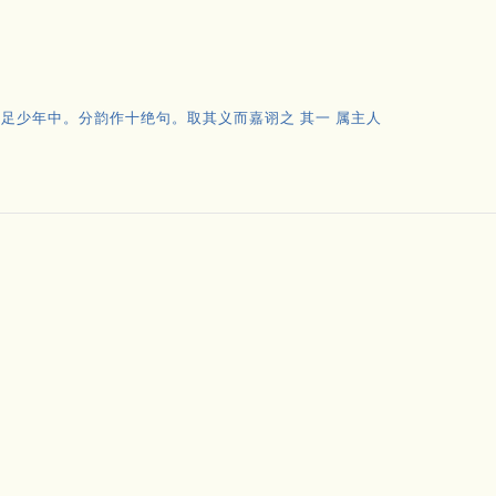
足少年中。分韵作十绝句。取其义而嘉诩之 其一 属主人