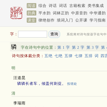
阅读
综合
诗话
词话
古籍检索
类书集成
韵典
平水韵
词林正韵
中原音韵
中华通韵
课堂
律绝创作
填词入门
公开课
学习指南
字：
系统将对诗句按该字在句中
辚
字在诗句中的位置：
第 1 字
第 2 字
第 3 字
第 
诗句按体裁分类：
五绝
七绝
五律
七律
五排
词
四
明
汪道昆
辚辚长者车，倾盖何刺促。
投辖处
清
李瑞雨