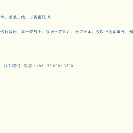
诗。赠以二绝。以资覆瓿 其一
傍解音乐。亦一奇隽士。移居于寺川西。索诗于余。余以得闲多事外。知
联系我们
客服：+86 136 0901 3320