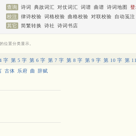
查询
诗词
典故词汇
对仗词汇
词谱
曲谱
诗词地图
登
校注
律诗校验
词格校验
曲格校验
对联校验
自动笺注
其它
简繁转换
诗社
诗词书店
的位置分类显示。
4 字
第 5 字
第 6 字
第 7 字
第 8 字
第 9 字
第 10 字
第 1
言
古体
乐府
曲
辞赋