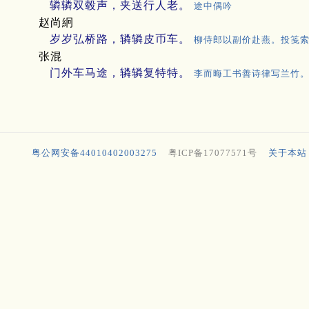
辚辚双毂声，夹送行人老。
途中偶吟
赵尚絅
岁岁弘桥路，辚辚皮币车。
柳侍郎以副价赴燕。投笺索
张混
门外车马途，辚辚复特特。
李而晦工书善诗律写兰竹。
粤公网安备44010402003275
粤ICP备17077571号
关于本站