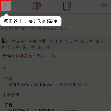
登录
点击这里，展开功能菜单
字：
系统将对诗句按该字在句中的位置分类显示。
踝
字在诗句中的位置：
第 1 字
第 2 字
第 3 字
第 4
字
第 5 字
第 6 字
第 7 字
诗句按体裁分类：
五排
古体
明
江源
踝身岩石坐，露顶海风迎。
海珠燕别联句并序
明末清初
宋琬
踝枯还受榜，血溅不遑颦。