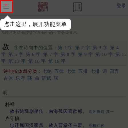
登录
点击这里，展开功能菜单
字：
系统将对诗句按该字在句中的位置分类显示。
赦
字在诗句中的位置：
第 1 字
第 2 字
第 3 字
第 4
字
第 5 字
第 6 字
第 7 字
第 8 字
第 9 字
第 10 字
第 12
字
第 13 字
第 16 字
第 18 字
诗句按体裁分类：
七绝
五律
七律
五排
七排
词
四言
古体
乐府
骚
曲
辞赋
联
明
朴祥
赦书随驿剧星传，南海孤囚喜欲颠。
次困庵诗 其一
卢守慎
忠迁属国汉家风，赦入曹堂圣主衷。
别柳仁仲