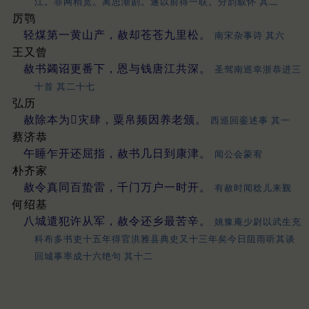
江。罪网稍宽。离思渐剧。遂以前得一联。分韵叙怀 其二
厉鹗
轻煤第一黄山产，赦却苍苍九里松。
南宋杂事诗 其六
王又曾
赦书蠲诏更番下，恩与钱唐江共深。
圣驾南巡幸浙恭进三
十首 其二十七
弘历
赦除本为𤯝灾肆，粟帛频因养老颁。
西巡回銮述事 其一
蔡济恭
午睡乍开还屈指，赦书几日到康津。
闻公会蒙宥
朴齐家
赦令真同百蛰雷，千门万户一时开。
有赦时闻稔儿来觐
何绍基
八城遣犯许从军，赦令还乡最苦辛。
姚豫庵少尉以武生充
科布多书吏十五年得官洪雅县典史又十三年矣今日阻雨听其谈
回城事率成十六绝句 其十二