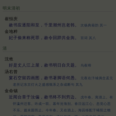
明末清初
崔恒庆
赦书应逐阳和至，千里潮州岂老韩。
次杨典籍韵 其一
金地粹
妃子偷来称死罪，赦令回跸共金舆。
宫词 其八
清
沈攸
好是丈人江上屋，赦书明日自天题。
乌夜啼
汤右曾
窠石空留四画图，赦书著脚语何愚。
元夜在汴城偶念孟元
老所记东京灯火之盛感慨系之杂成断句 其九
金命锡
近闻台章于汝偏，赦书终不到穷边。
戊午春。寓泗上。有
怀瀛州迁客。吟成一联。暮年沧海别。春日远江心。忽觉心思
不乐。篇未圆而止。今年春。又在泗上。海囚移配于晞阳之蟾