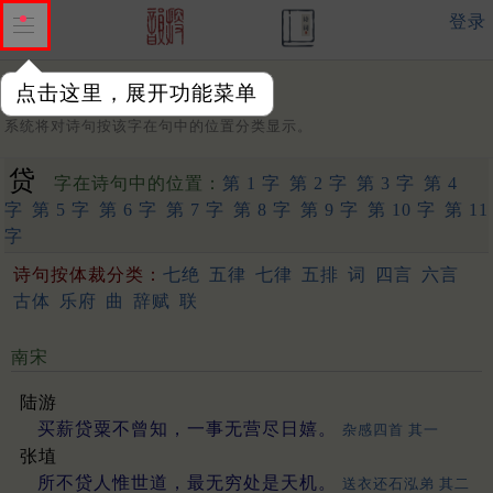
登录
点击这里，展开功能菜单
字：
系统将对诗句按该字在句中的位置分类显示。
贷
字在诗句中的位置：
第 1 字
第 2 字
第 3 字
第 4
字
第 5 字
第 6 字
第 7 字
第 8 字
第 9 字
第 10 字
第 11
字
诗句按体裁分类：
七绝
五律
七律
五排
词
四言
六言
古体
乐府
曲
辞赋
联
南宋
陆游
买薪贷粟不曾知，一事无营尽日嬉。
杂感四首 其一
张埴
所不贷人惟世道，最无穷处是天机。
送衣还石泓弟 其二