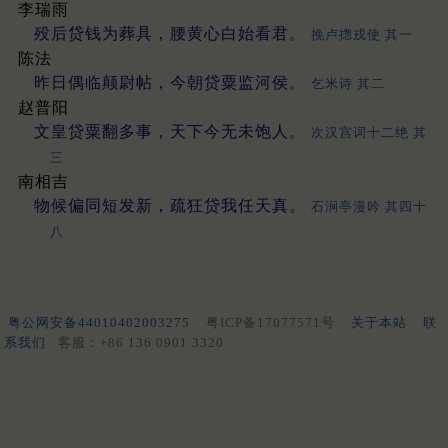
李瑞雨
殁后贷钱为葬具，腰黄心白始看君。
挽卢揔戎使 其一
陈法
昨日偶临颠尉帖，今朝贷粟监河侯。
乞米诗 其二
赵普阳
文皇贷粟翻多事，天下今无未饱人。
次汉宫词十二绝 其
三
南相吉
物候偏同短发新，疏狂贷我任天真。
石涧亭漫吟 其四十
八
粤公网安备44010402003275
粤ICP备17077571号
关于本站
联
系我们
客服：+86 136 0901 3320