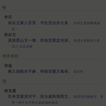
明
李荇
若比王家八百里，书生贷汝亦云多。
次韵正使饮酪偶成
其一
权好文
莫较西山甘一饿，胜他贷粟监河侯。
李进士养拙堂八景
其六 北岳采蕨
明末清初
郑蕴
夜久假眠衣不解，明朝贷粟又孤舂。
贫女吟
清
南龙翼
饥来贷粟清河守，按法威风愧孺文。
暮宿清河因粮尽。潜
寄一绝于主守李公盖非抽栍故也