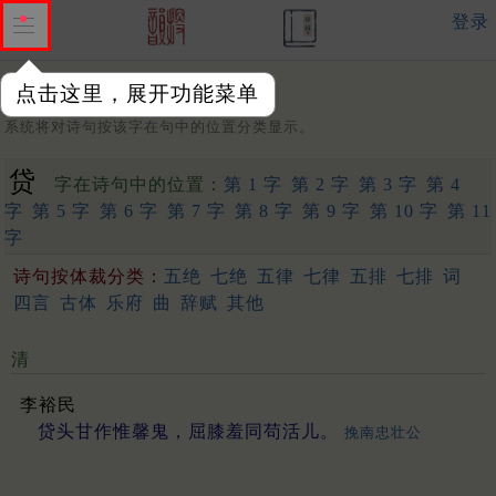
登录
点击这里，展开功能菜单
字：
系统将对诗句按该字在句中的位置分类显示。
贷
字在诗句中的位置：
第 1 字
第 2 字
第 3 字
第 4
字
第 5 字
第 6 字
第 7 字
第 8 字
第 9 字
第 10 字
第 11
字
诗句按体裁分类：
五绝
七绝
五律
七律
五排
七排
词
四言
古体
乐府
曲
辞赋
其他
清
李裕民
贷头甘作惟馨鬼，屈膝羞同苟活儿。
挽南忠壮公