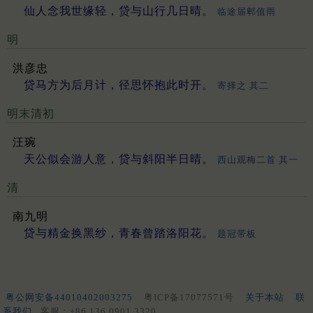
仙人念我世缘轻，贷与山行几日晴。
临途届郫值雨
明
洪彦忠
贷马方为后月计，径思怀抱此时开。
寄择之 其二
明末清初
汪琬
天公似会游人意，贷与斜阳半日晴。
西山观梅二首 其一
清
南九明
贷与精金换黑纱，青春曾踏洛阳花。
题冠带板
粤公网安备44010402003275
粤ICP备17077571号
关于本站
联
系我们
客服：+86 136 0901 3320