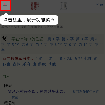
登录
点击这里，展开功能菜单
字：
系统将对诗句按该字在句中的位置分类显示。
贷
字在诗句中的位置：
第 1 字
第 2 字
第 3 字
第 4
字
第 5 字
第 6 字
第 7 字
第 8 字
第 9 字
第 10 字
第 11
字
诗句按体裁分类：
五绝
七绝
五律
七律
五排
七排
词
四言
古体
乐府
曲
辞赋
其他
南宋
陆游
贷米东村待不回，钵盂过午未曾开。
贫甚戏作绝句八首
其三
程公许