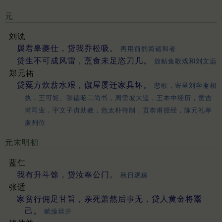
元
刘诜
属君皋夔仕，贷我乔松吸。
再用前韵简诸和者
贷生不可成风雷，烹食未足恣刀几。
放鲇鱼歌戏和刘文远
郑元祐
贷粟方炊薪水艰，僦屋屡迁家具坏。
悲歌，寄呈刘学斋相
执，王可矩、张德昭二尚书，周雪坡大监，王本中经历，贡吉
甫司业，宇文子贞助教，危太朴待制，贡泰甫授经，陈元礼孝
廉列位
元末明初
蓝仁
我有升斗馀，贷汝奉公门。
秋日观稼
张适
家贫行佣足甘旨，亲死萧然后事无，贷人黄金将鬻
己。
赋缲丝井