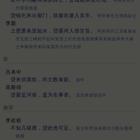
邓御夫秀才
为窟室戏题
贷钱乞米出都门，鼓腹吹篪入吴市。
寄怀寿光主簿四叔父
李新
土壁萧条室如水，贷粟何人借甘旨。
丙寅四月乙丑夜漏未
尽五鼓三嵎程平起问安堂上灯烂然有圆相事异耳根故孝声大噪
士争赋诗伻来叩某某亦为作灯光谣
宋
吕本中
贷米供晨炊，尚欠数束薪。
病中
高斯得
贷粟监河侯，盖为生事牵。
送刘养源游吴中
南宋
李处权
不知几猩唇，贷此色可足。
翁士特李似表相过小酌分题得
踯躅