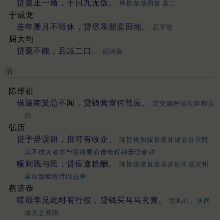
贷粟止一飧，十日九无饭。
秋饥杂感四首 其二
于成龙
连年屡月不得休，贷尽亲朋卖田地。
忍字歌
屈大均
贷粟不能，且减二口。
蹈冰操
清
陈维崧
借簸南箕总不闻，贷钱营室何曾应。
定交篇酬园次即和原
韵
弘历
贷予毋误耕，庶可有收企。
降旨再加赈直隶并逮五分灾民
其不成灾者亦与缓徵更命借给籽种毋误春耕
赈则既与民，贷应逢稔酬。
降旨缓徵直隶去岁勘不成灾州
县应徵赋税诗以志事
蔡济恭
嗟哉李兄此时有行役，贷钱买马马玄黄。
北风行。送尚
辅兄之襄阳