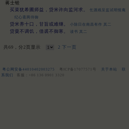
蒋士铨
买菜犹希圃师益，贷米许向监河求。
乞酒戏呈监试明惺庵
纪心斋两侍御
贷米养十口，甘旨或难继。
小除日在南昌有作 其二
贷粟不调饥，借裘不御寒。
读书 其二
共69，分2页显示
2
下一页
粤公网安备44010402003275
粤ICP备17077571号
关于本站
联
系我们
客服：+86 136 0901 3320