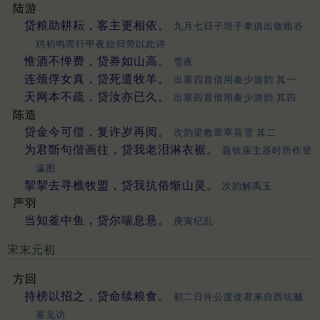
陆游
贷粮助耕耘，客主更相依。
九月七日子坦子聿俱出敛租谷
鸡初鸣而行甲夜始归劳以此诗
惟酒不惮费，贷券如山高。
雪夜
连颈俘女真，贷死遣牧羊。
出塞四首借用秦少游韵 其一
天网本不疏，贷汝亦已久。
出塞四首借用秦少游韵 其四
陈造
贷金今可偿，复许岁再阅。
次韵梁教章宰喜雪 其二
为君斲句偕画往，贷我老泪淋衣裾。
题钦庙主器时所作登
瀛图
挈挈去寻樵牧盟，贷我抗俗惭山灵。
次韵解禹玉
严羽
当知釜中鱼，贷尔喘息悬。
庚寅纪乱
宋末元初
方回
持榜以招之，贷命续粮食。
初二日许公度使君来自西坑贼
寨见访