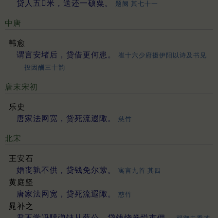
贷人五𥐿米，送还一硕粟。
题阙 其七十一
中唐
韩愈
谓言安堵后，贷借更何患。
崔十六少府摄伊阳以诗及书见
投因酬三十韵
唐末宋初
乐史
唐家法网宽，贷死流遐陬。
慈竹
北宋
王安石
婚丧孰不供，贷钱免尔萦。
寓言九首 其四
黄庭坚
唐家法网宽，贷死流遐陬。
慈竹
晁补之
君不学冯驩弹铗从薛公，贷钱烧券悦市佣。