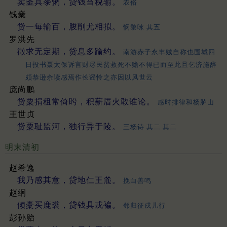
卖釜具黍粥，贷钱当税输。
农俗
钱嶪
贷一每输百，朘削尤相拟。
悯黎咏 其五
罗洪先
徵求无定期，贷息多踰约。
南游赤子永丰贼自称也围城四
日投书聂太保诉言财尽民贫救死不赡不得已而至此且乞济施辞
颇恭逊余读感焉作长谣怜之亦因以风世云
庞尚鹏
贷粟捐租常倚盻，积薪厝火敢谁论。
感时排律和杨胪山
王世贞
贷粟耻监河，独行异于陵。
三杨诗 其二 其二
明末清初
赵希逸
我乃感其意，贷地仁王麓。
挽白善鸣
赵絅
倾橐买鹿裘，贷钱具戎褊。
邻归征戍儿行
彭孙贻