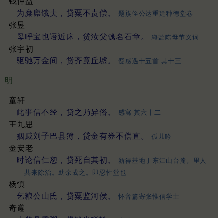
钱仲益
为糜廪饿夫，贷粟不责偿。
题族侄公达重建种德堂卷
张昱
母呼宝也语近床，贷汝父钱名石章。
海盐陈母节义词
张宇初
驱驰万金间，贷齐竟丘墟。
儗感遇十五首 其十三
明
童轩
此事信不经，贷之乃异俗。
感寓 其六十二
王九思
姻戚刘子巴县簿，贷金有券不偿直。
孤儿吟
金安老
时论信仁恕，贷死自其初。
新得基地于东江山台麓。里人
共来除治。助余成之。即忍性堂也
杨慎
乞粮公山氏，贷粟监河侯。
怀音篇寄张惟信学士
奇遵