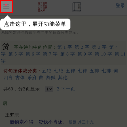
登录
点击这里，展开功能菜单
字：
系统将对诗句按该字在句中的位置分类显示。
贷
字在诗句中的位置：
第 1 字
第 2 字
第 3 字
第 4
字
第 5 字
第 6 字
第 7 字
第 8 字
第 9 字
第 10 字
第 11
字
诗句按体裁分类：
五绝
七绝
五律
七律
五排
七排
词
四言
古体
乐府
曲
辞赋
其他
共69，分2页显示
2
下一页
唐
王梵志
借物索不得，贷钱不肯还。
题阙 其三十九