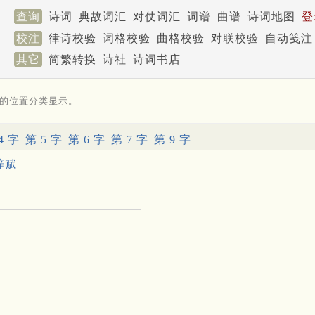
查询
诗词
典故词汇
对仗词汇
词谱
曲谱
诗词地图
登
校注
律诗校验
词格校验
曲格校验
对联校验
自动笺注
其它
简繁转换
诗社
诗词书店
的位置分类显示。
4 字
第 5 字
第 6 字
第 7 字
第 9 字
辞赋