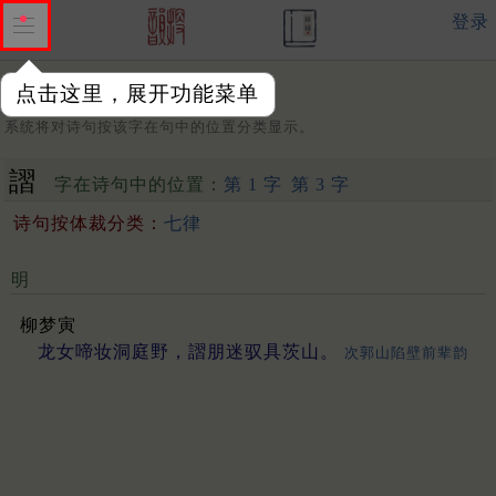
登录
点击这里，展开功能菜单
字：
系统将对诗句按该字在句中的位置分类显示。
謵
字在诗句中的位置：
第 1 字
第 3 字
诗句按体裁分类：
七律
明
柳梦寅
龙女啼妆洞庭野，謵朋迷驭具茨山。
次郭山陷壁前辈韵