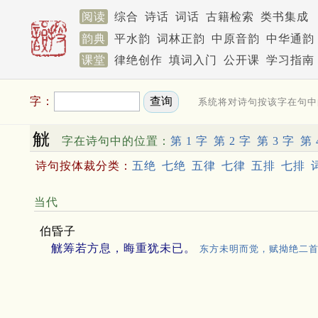
阅读
综合
诗话
词话
古籍检索
类书集成
韵典
平水韵
词林正韵
中原音韵
中华通韵
课堂
律绝创作
填词入门
公开课
学习指南
字：
系统将对诗句按该字在句中
觥
字在诗句中的位置：
第 1 字
第 2 字
第 3 字
第 
诗句按体裁分类：
五绝
七绝
五律
七律
五排
七排
当代
伯昏子
觥筹若方息，晦重犹未已。
东方未明而觉，赋拗绝二首