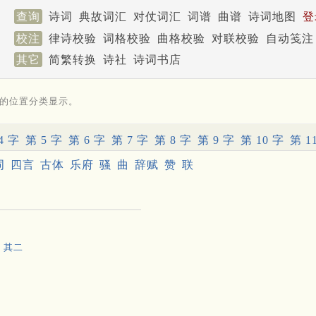
查询
诗词
典故词汇
对仗词汇
词谱
曲谱
诗词地图
登
校注
律诗校验
词格校验
曲格校验
对联校验
自动笺注
其它
简繁转换
诗社
诗词书店
的位置分类显示。
4 字
第 5 字
第 6 字
第 7 字
第 8 字
第 9 字
第 10 字
第 1
词
四言
古体
乐府
骚
曲
辞赋
赞
联
 其二