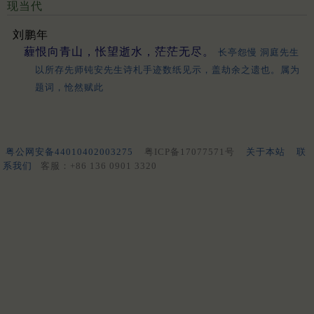
现当代
刘鹏年
薶恨向青山，怅望逝水，茫茫无尽。
长亭怨慢 洞庭先生
以所存先师钝安先生诗札手迹数纸见示，盖劫余之遗也。属为
题词，怆然赋此
粤公网安备44010402003275
粤ICP备17077571号
关于本站
联
系我们
客服：+86 136 0901 3320