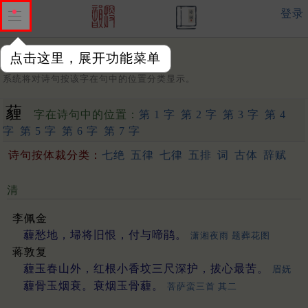
登录
点击这里，展开功能菜单
字：
系统将对诗句按该字在句中的位置分类显示。
薶
字在诗句中的位置：
第 1 字
第 2 字
第 3 字
第 4
字
第 5 字
第 6 字
第 7 字
诗句按体裁分类：
七绝
五律
七律
五排
词
古体
辞赋
清
李佩金
薶愁地，埽将旧恨，付与啼鹃。
潇湘夜雨 题葬花图
蒋敦复
薶玉春山外，红根小香坟三尺深护，拔心最苦。
眉妩
薶骨玉烟衰。衰烟玉骨薶。
菩萨蛮三首 其二