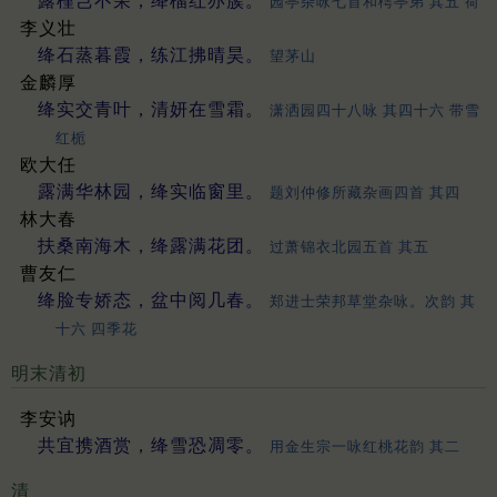
露槿岂不荣，绛榴红亦簇。
园亭杂咏七首和樗亭弟 其五 荷
李义壮
绛石蒸暮霞，练江拂晴昊。
望茅山
金麟厚
绛实交青叶，清妍在雪霜。
潇洒园四十八咏 其四十六 带雪
红栀
欧大任
露满华林园，绛实临窗里。
题刘仲修所藏杂画四首 其四
林大春
扶桑南海木，绛露满花团。
过萧锦衣北园五首 其五
曹友仁
绛脸专娇态，盆中阅几春。
郑进士荣邦草堂杂咏。次韵 其
十六 四季花
明末清初
李安讷
共宜携酒赏，绛雪恐凋零。
用金生宗一咏红桃花韵 其二
清