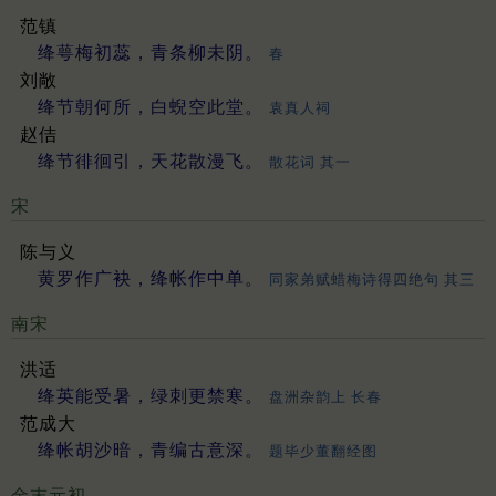
范镇
绛萼梅初蕊，青条柳未阴。
春
刘敞
绛节朝何所，白蜺空此堂。
袁真人祠
赵佶
绛节徘徊引，天花散漫飞。
散花词 其一
宋
陈与义
黄罗作广袂，绛帐作中单。
同家弟赋蜡梅诗得四绝句 其三
南宋
洪适
绛英能受暑，绿刺更禁寒。
盘洲杂韵上 长春
范成大
绛帐胡沙暗，青编古意深。
题毕少董翻经图
金末元初