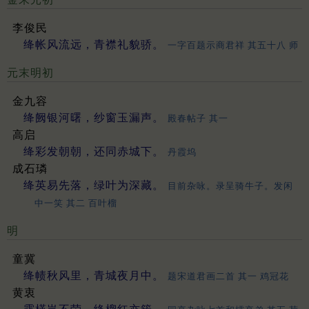
李俊民
绛帐风流远，青襟礼貌骄。
一字百题示商君祥 其五十八 师
元末明初
金九容
绛阙银河曙，纱窗玉漏声。
殿春帖子 其一
高启
绛彩发朝朝，还同赤城下。
丹霞坞
成石璘
绛英易先落，绿叶为深藏。
目前杂咏。录呈骑牛子。发闲
中一笑 其二 百叶榴
明
童冀
绛帻秋风里，青城夜月中。
题宋道君画二首 其一 鸡冠花
黄衷