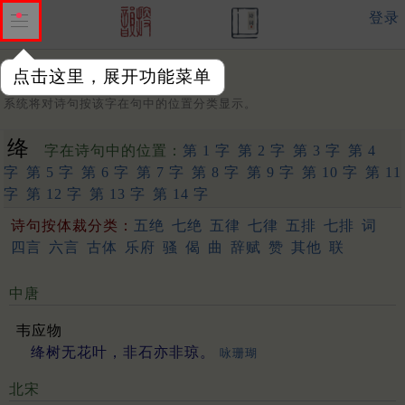
登录
点击这里，展开功能菜单
字：
系统将对诗句按该字在句中的位置分类显示。
绛
字在诗句中的位置：
第 1 字
第 2 字
第 3 字
第 4
字
第 5 字
第 6 字
第 7 字
第 8 字
第 9 字
第 10 字
第 11
字
第 12 字
第 13 字
第 14 字
诗句按体裁分类：
五绝
七绝
五律
七律
五排
七排
词
四言
六言
古体
乐府
骚
偈
曲
辞赋
赞
其他
联
中唐
韦应物
绛树无花叶，非石亦非琼。
咏珊瑚
北宋