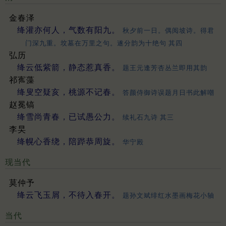
金春泽
绛灌亦何人，气数有阳九。
秋夕前一日。偶阅坡诗。得君
门深九重。坟墓在万里之句。遂分韵为十绝句 其四
弘历
绛云低紫箭，静态惹真香。
题王元逢芳杏丛兰即用其韵
祁寯藻
绛叟空疑亥，桃源不记春。
答颜侍御诗误题月日书此解嘲
赵冕镐
绛雪尚青春，已试愚公力。
续礼石九诗 其三
李旲
绛幌心香绕，陪跸恭周旋。
华宁殿
现当代
莫仲予
绛云飞玉屑，不待入春开。
题孙文斌绯红水墨画梅花小轴
当代