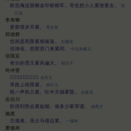
欺负俺这面雕金印射粮军。哥也把小人紧使紧去。
混
江龙
李寿卿
更那堪岁月紧。
寄生草
郑德辉
也则是死限紧相催逼。
石榴花
信谗佞。把那贤门来紧闭。
中吕粉蝶儿
张国宾
肯分的雪又紧风偏大。
朝天子
尚仲贤
𤥐玎珰鞭槊紧相从。
圣药王
旱路上程限紧。
梧叶儿
吼一声风力紧。吐半天烟雾昏。
后庭花
岳伯川
听得到照会紧如烟。做多少家罪谴。
倘秀才
施惠
怎逃难。虽士马侵边紧。
一撮棹
萧德祥