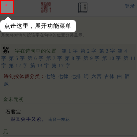
登录
点击这里，展开功能菜单
字：
系统将对诗句按该字在句中的位置分类显示。
紧
字在诗句中的位置：
第 1 字
第 2 字
第 3 字
第 4
字
第 5 字
第 6 字
第 7 字
第 8 字
第 9 字
第 10 字
第 11
字
第 12 字
第 13 字
第 17 字
诗句按体裁分类：
七绝
七律
七排
词
六言
古体
曲
辞
赋
金末元初
石君宝
眼又尖手又紧。
南吕一枝花
元