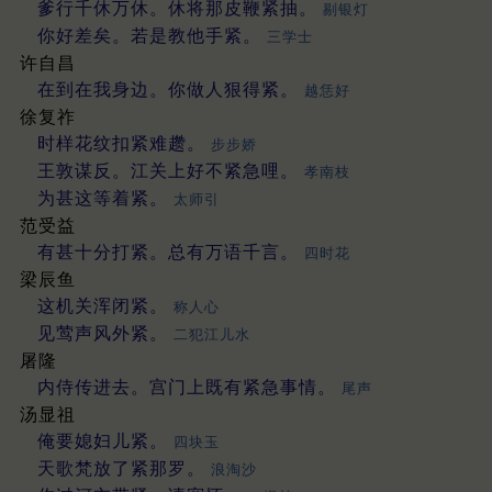
爹行千休万休。休将那皮鞭紧抽。
剔银灯
你好差矣。若是教他手紧。
三学士
许自昌
在到在我身边。你做人狠得紧。
越恁好
徐复祚
时样花纹扣紧难趱。
步步娇
王敦谋反。江关上好不紧急哩。
孝南枝
为甚这等着紧。
太师引
范受益
有甚十分打紧。总有万语千言。
四时花
梁辰鱼
这机关浑闭紧。
称人心
见莺声风外紧。
二犯江儿水
屠隆
内侍传进去。宫门上既有紧急事情。
尾声
汤显祖
俺要媳妇儿紧。
四块玉
天歌梵放了紧那罗。
浪淘沙