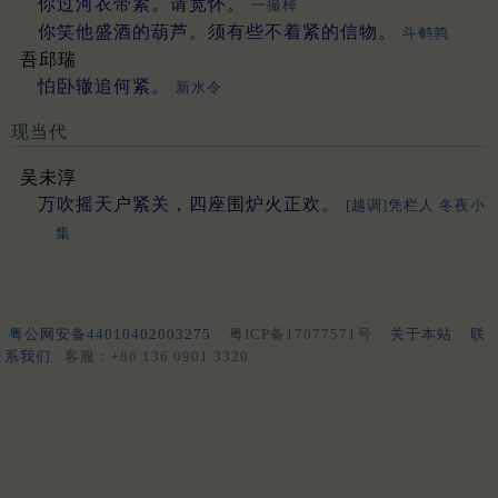
你过河衣带紧。请宽怀。
一撮棹
你笑他盛酒的葫芦。须有些不着紧的信物。
斗鹌鹑
吾邱瑞
怕卧辙追何紧。
新水令
现当代
吴未淳
万吹摇天户紧关，四座围炉火正欢。
[越调]凭栏人 冬夜小
集
粤公网安备44010402003275
粤ICP备17077571号
关于本站
联
系我们
客服：+86 136 0901 3320