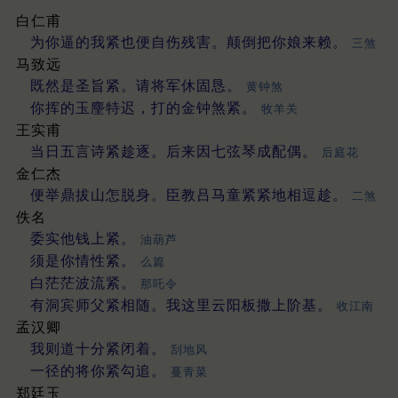
白仁甫
为你逼的我紧也便自伤残害。颠倒把你娘来赖。
三煞
马致远
既然是圣旨紧。请将军休固恳。
黄钟煞
你挥的玉麈特迟，打的金钟煞紧。
牧羊关
王实甫
当日五言诗紧趁逐。后来因七弦琴成配偶。
后庭花
金仁杰
便举鼎拔山怎脱身。臣教吕马童紧紧地相逗趁。
二煞
佚名
委实他钱上紧。
油葫芦
须是你情性紧。
么篇
白茫茫波流紧。
那吒令
有洞宾师父紧相随。我这里云阳板撒上阶基。
收江南
孟汉卿
我则道十分紧闭着。
刮地风
一径的将你紧勾追。
蔓青菜
郑廷玉