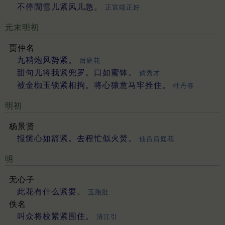
不停閒雪儿紧风儿急。
正宫端正好
元末明初
贾仲名
九稍炮风势紧。
后庭花
甜句儿将我紧兜罗。口如蜜钵。
倘秀才
被金枷玉锁紧相拘。将心猿意马牢拴住。
牡丹春
明初
杨景贤
报雠心如箭紧。去程忙似火焚。
仙吕后庭花
明
无心子
此花有什么紧要。
玉胞肚
佚名
叫众将校紧紧围住。
清江引