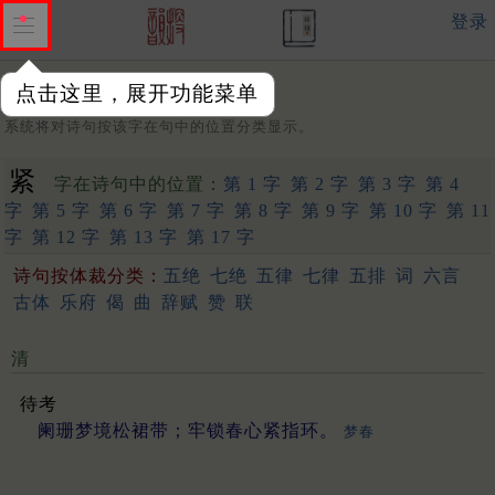
登录
点击这里，展开功能菜单
字：
系统将对诗句按该字在句中的位置分类显示。
紧
字在诗句中的位置：
第 1 字
第 2 字
第 3 字
第 4
字
第 5 字
第 6 字
第 7 字
第 8 字
第 9 字
第 10 字
第 11
字
第 12 字
第 13 字
第 17 字
诗句按体裁分类：
五绝
七绝
五律
七律
五排
词
六言
古体
乐府
偈
曲
辞赋
赞
联
清
待考
阑珊梦境松裙带；牢锁春心紧指环。
梦春