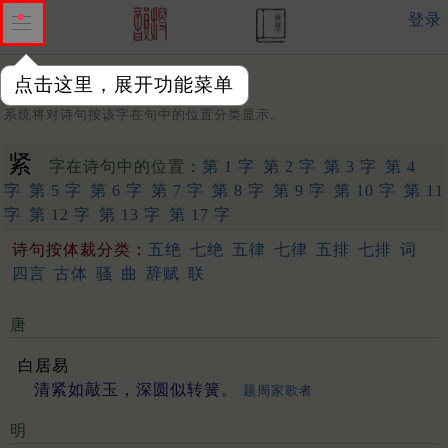
登录
点击这里，展开功能菜单
字：
系统将对诗句按该字在句中的位置分类显示。
紧
字在诗句中的位置：
第 1 字
第 2 字
第 3 字
第 4
字
第 5 字
第 6 字
第 7 字
第 8 字
第 9 字
第 10 字
第 11
字
第 12 字
第 13 字
第 17 字
诗句按体裁分类：
五绝
七绝
五律
七律
五排
七排
词
四言
古体
骚
曲
辞赋
联
唐
白居易
清紧如敲玉，深圆似转簧。
题周家歌者
明