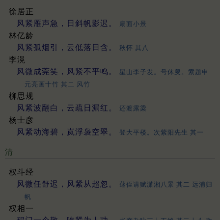
徐居正
风紧雁声急，日斜帆影迟。
扇面小景
林亿龄
风紧孤烟引，云低落日含。
秋怀 其八
李滉
风微成莞笑，风紧不平鸣。
星山李子发。号休叟。索题申
元亮画十竹 其二 风竹
柳思规
风紧波翻白，云疏日漏红。
还渡露梁
杨士彦
风紧动海碧，岚浮袅空翠。
登大平楼。次紫阳先生 其一
清
权斗经
风微任舒迟，风紧从超忽。
蒁侄请赋潇湘八景 其二 远浦归
帆
权相一