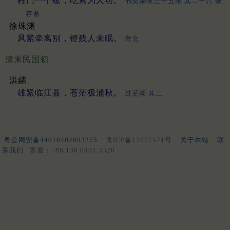
程门一个敬，吃紧为人功。
书窝杂咏三十五绝 其二十八 敬
存斋
徐珠渊
风紧牵离别，镫残人未眠。
寄北
清末民国初
洪繻
雄紧临江县，苍茫极浦秋。
过芜湖 其二
粤公网安备44010402003275
粤ICP备17077571号
关于本站
联
系我们
客服：+86 136 0901 3320