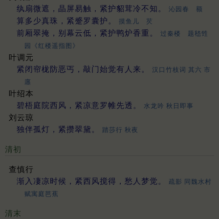
纨扇微遮，晶屏易触，紧护貂茸冷不知。
沁园春 额
算多少真珠，紧蹙罗囊护。
摸鱼儿 芡
前厢翠掩，别幕云低，紧护鸭炉香重。
过秦楼 题嵇甡
园《红楼遥指图》
叶调元
紧闭帘栊防恶丐，敲门始觉有人来。
汉口竹枝词 其六 市
廛
叶绍本
碧梧庭院西风，紧凉意罗帷先透。
水龙吟 秋日即事
刘云琼
独伴孤灯，紧攒翠黛。
踏莎行 秋夜
清初
查慎行
渐入凄凉时候，紧西风搅得，愁人梦觉。
疏影 同魏水村
赋寓庭芭蕉
清末