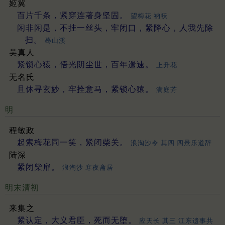
姬翼
百片千条，紧穿连著身坚固。
望梅花 衲袄
闲非闲是，不挂一丝头，牢闭口，紧降心，人我先除
扫。
蓦山溪
吴真人
紧锁心猿，悟光阴尘世，百年遄速。
上升花
无名氏
且休寻玄妙，牢拴意马，紧锁心猿。
满庭芳
明
程敏政
起索梅花同一笑，紧闭柴关。
浪淘沙令 其四 四景乐道辞
陆深
紧闭柴扉。
浪淘沙 寒夜斋居
明末清初
来集之
紧认定，大义君臣，死而无堕。
应天长 其三 江东遗事共