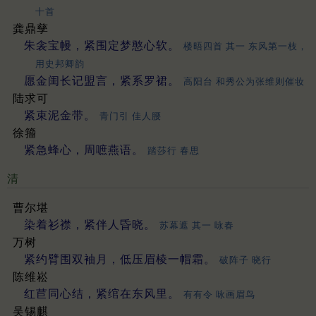
十首
龚鼎孳
朱衾宝幔，紧围定梦憨心软。
楼晤四首 其一 东风第一枝，
用史邦卿韵
愿金闺长记盟言，紧系罗裙。
高阳台 和秀公为张维则催妆
陆求可
紧束泥金带。
青门引 佳人腰
徐籀
紧急蜂心，周嗻燕语。
踏莎行 春思
清
曹尔堪
染着衫襟，紧伴人昏晓。
苏幕遮 其一 咏春
万树
紧约臂围双袖月，低压眉棱一帽霜。
破阵子 晓行
陈维崧
红苣同心结，紧绾在东风里。
有有令 咏画眉鸟
吴锡麒