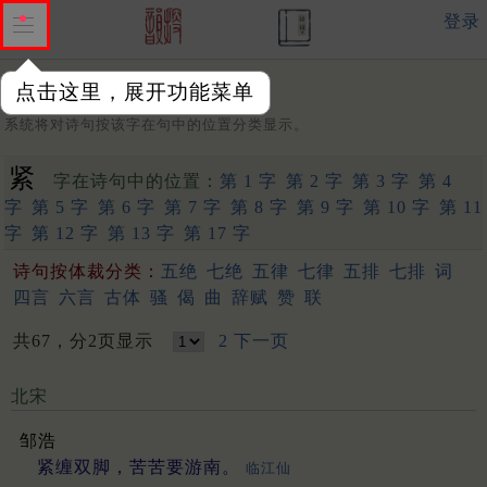
登录
点击这里，展开功能菜单
字：
系统将对诗句按该字在句中的位置分类显示。
紧
字在诗句中的位置：
第 1 字
第 2 字
第 3 字
第 4
字
第 5 字
第 6 字
第 7 字
第 8 字
第 9 字
第 10 字
第 11
字
第 12 字
第 13 字
第 17 字
诗句按体裁分类：
五绝
七绝
五律
七律
五排
七排
词
四言
六言
古体
骚
偈
曲
辞赋
赞
联
共67，分2页显示
2
下一页
北宋
邹浩
紧缠双脚，苦苦要游南。
临江仙