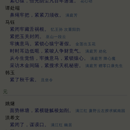
紧心猿，悟光阴尘凡百年遄速。
花心动
谭处端
鼻绳牢把，紧紧刀须收。
满庭芳
马钰
紧闭牢藏舌祸根。
忆王孙 次重阳韵
紧把玉关封闭。
巫山一段云
牢擒意马。紧锁心猿宁著假。
金莲出玉花
时时耳边低呃，紧唆人争财竞气。
满庭芳 劝化
从今生觉悟，牢擒意马，紧锁猿心。
满庭芳 降心魔
采访木金间隔，紧搜求天机秘密。
满庭芳 赠零口康先生
韩玉
紧了秋千索。
且坐令
元
姚燧
面势林塘，紧横睫觚棱如削。
满江红 廉野云左揆求赋南园
洪希文
紧闭了，谋谟口。
满江红 幽居