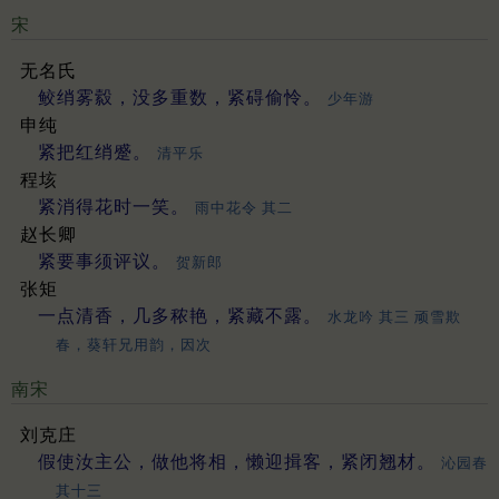
宋
无名氏
鲛绡雾縠，没多重数，紧碍偷怜。
少年游
申纯
紧把红绡蹙。
清平乐
程垓
紧消得花时一笑。
雨中花令 其二
赵长卿
紧要事须评议。
贺新郎
张矩
一点清香，几多秾艳，紧藏不露。
水龙吟 其三 顽雪欺
春，葵轩兄用韵，因次
南宋
刘克庄
假使汝主公，做他将相，懒迎揖客，紧闭翘材。
沁园春
其十三