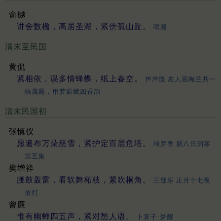
俞樾
讲舍数楹，高居圣湖，紧傍孤山趾。
哨遍
清末至民国
黄侃
紧相依，误多情蜂蝶，纸上春空。
声声慢 友人画梅兰共一
幅属题，用梦窗赋四香韵
清末民国初
张慎仪
愿遍布万朵慈雪，紧护定百层危塔。
绮罗香 腊八日消寒
第五集
樊增祥
腰鼓轰雷，看软舞柘枝，紧吹桐角。
三部乐 正月十七夜
放灯
曾廉
惟有幽蝉四五声，紧对愁人语。
卜算子·梦醒