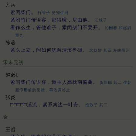
方岳
紧闭柴门。
行香子 癸卯生日
紧闭竹门传语客，那得暇，尽由他。
江城子
看作么生，管他谁子，紧闭柴门不要开。
沁园春 和赵尉
重九
陈著
紧头上立，问如何犹向清溪盘礴。
念奴娇 其四 寿姚橘州
宋末元初
赵必𤩪
紧闭柴门传语客，道主人高枕南窗曲。
贺新郎 其二 生朝
新渌用前韵见赠，再依调答之
张炎
□□□□□溪流，紧系篱边一叶舟。
渔歌子 其二
金
王哲