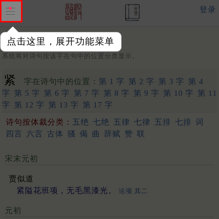
登录
点击这里，展开功能菜单
字：
系统将对诗句按该字在句中的位置分类显示。
紧
字在诗句中的位置：
第 1 字
第 2 字
第 3 字
第 4
字
第 5 字
第 6 字
第 7 字
第 8 字
第 9 字
第 10 字
第 11
字
第 12 字
第 13 字
第 17 字
诗句按体裁分类：
五绝
七绝
五律
七律
五排
七排
词
四言
六言
古体
骚
偈
曲
辞赋
赞
联
宋末元初
贾似道
紧隘花班项，无毛黑漆光。
论项 其二
元初