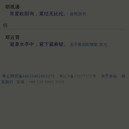
胡祇遹
常爱欧阳询，紧结无比伦。
跋韩渥书
明
邓云霄
避暑水亭中，紧下葳蕤锁。
吴子夜四时懊歌 其七
粤公网安备44010402003275
粤ICP备17077571号
关于本站
联
系我们
客服：+86 136 0901 3320