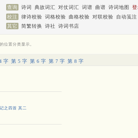
查询
诗词
典故词汇
对仗词汇
词谱
曲谱
诗词地图
登
校注
律诗校验
词格校验
曲格校验
对联校验
自动笺注
其它
简繁转换
诗社
诗词书店
的位置分类显示。
4 字
第 5 字
第 6 字
第 7 字
第 8 字
记之四首 其二