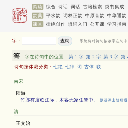
阅读
综合
诗话
词话
古籍检索
类书集成
韵典
平水韵
词林正韵
中原音韵
中华通韵
课堂
律绝创作
填词入门
公开课
学习指南
字：
系统将对诗句按该字在句中
箐
字在诗句中的位置：
第 1 字
第 2 字
第 3 字
第 
诗句按体裁分类：
七绝
七律
词
古体
联
南宋
陆游
竹郎有庙临江际，木客无家住箐中。
纵游深山随所遇
清
王文治