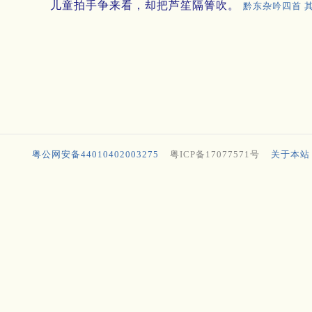
儿童拍手争来看，却把芦笙隔箐吹。
黔东杂吟四首 
粤公网安备44010402003275
粤ICP备17077571号
关于本站