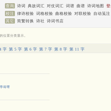
查询
诗词
典故词汇
对仗词汇
词谱
曲谱
诗词地图
登
校注
律诗校验
词格校验
曲格校验
对联校验
自动笺注
其它
简繁转换
诗社
诗词书店
的位置分类显示。
4 字
第 5 字
第 6 字
第 7 字
第 8 字
第 11 字
亭却寄