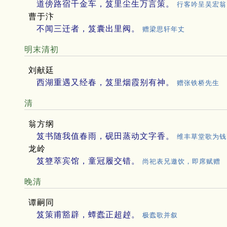
道傍路宿千金车，笈里尘生万言策。
行客吟呈吴宏翁
曹于汴
不闻三迁者，笈囊出里阀。
赠梁思轩年丈
明末清初
刘献廷
西湖重遇又经春，笈里烟霞别有神。
赠张铁桥先生
清
翁方纲
笈书随我值春雨，砚田蒸动文字香。
维丰草堂歌为钱
龙岭
笈簦萃宾馆，童冠履交错。
尚祀表兄邀饮，即席赋赠
晚清
谭嗣同
笈策甫豁辟，蟫蠹正超趠。
极蠹歌并叙