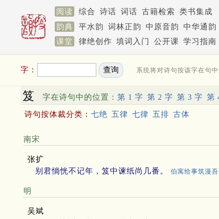
阅读
综合
诗话
词话
古籍检索
类书集成
韵典
平水韵
词林正韵
中原音韵
中华通韵
课堂
律绝创作
填词入门
公开课
学习指南
字：
系统将对诗句按该字在句中
笈
字在诗句中的位置：
第 1 字
第 2 字
第 3 字
第 
诗句按体裁分类：
七绝
五律
七律
五排
古体
南宋
张扩
别君惝恍不记年，笈中谏纸尚几番。
伯寓给事筑漫吾
明
吴斌