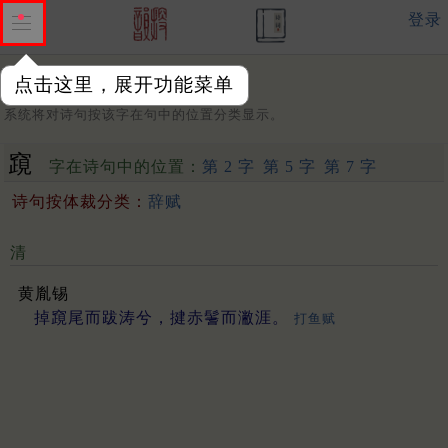
登录
点击这里，展开功能菜单
字：
系统将对诗句按该字在句中的位置分类显示。
竀
字在诗句中的位置：
第 2 字
第 5 字
第 7 字
诗句按体裁分类：
辞赋
清
黄胤锡
掉竀尾而跋涛兮，揵赤鬐而潎涯。
打鱼赋