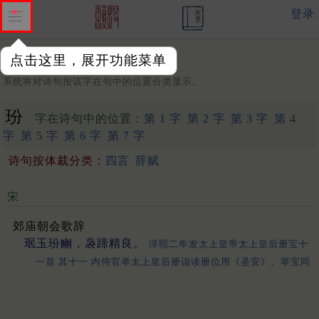
登录
点击这里，展开功能菜单
字：
系统将对诗句按该字在句中的位置分类显示。
玢
字在诗句中的位置：
第 1 字
第 2 字
第 3 字
第 4
字
第 5 字
第 6 字
第 7 字
诗句按体裁分类：
四言
辞赋
宋
郊庙朝会歌辞
珉玉玢豳，袅蹄精良。
淳熙二年发太上皇帝太上皇后册宝十
一首 其十一 内侍官举太上皇后册诣读册位用《圣安》。举宝同