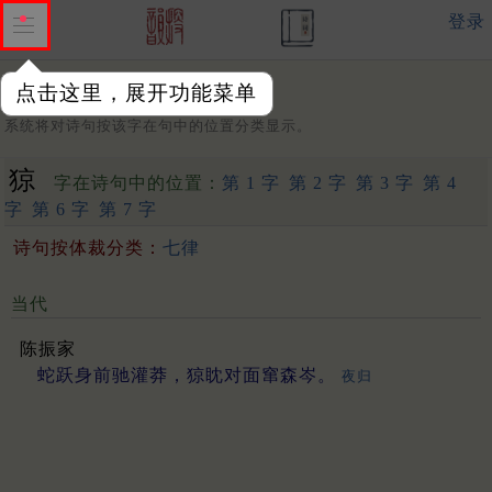
登录
点击这里，展开功能菜单
字：
系统将对诗句按该字在句中的位置分类显示。
猄
字在诗句中的位置：
第 1 字
第 2 字
第 3 字
第 4
字
第 6 字
第 7 字
诗句按体裁分类：
七律
当代
陈振家
蛇跃身前驰灌莽，猄眈对面窜森岑。
夜归