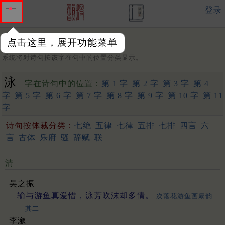
登录
点击这里，展开功能菜单
字：
系统将对诗句按该字在句中的位置分类显示。
泳
字在诗句中的位置：
第 1 字
第 2 字
第 3 字
第 4
字
第 5 字
第 6 字
第 7 字
第 8 字
第 9 字
第 10 字
第 11
字
诗句按体裁分类：
七绝
五律
七律
五排
七排
四言
六
言
古体
乐府
骚
辞赋
联
清
吴之振
输与游鱼真爱惜，泳芳吹沫却多情。
次落花游鱼画扇韵
其二
李溆