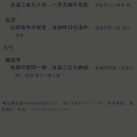
泳溢三春九十光，一天无物不包荒。
宗会日上八角亭 其
二
弘历
识得南华不材意，泳游终日任汤中。
汤泉行宫八咏 其六
游鱼
当代
杨启宇
燕瘦环肥同一例，泳装三点斗婵娟。
新编系列剧《天龙八
部》 其四 第十一卷八首
粤公网安备44010402003275
粤ICP备17077571号
关于本站
联
系我们
客服：+86 136 0901 3320