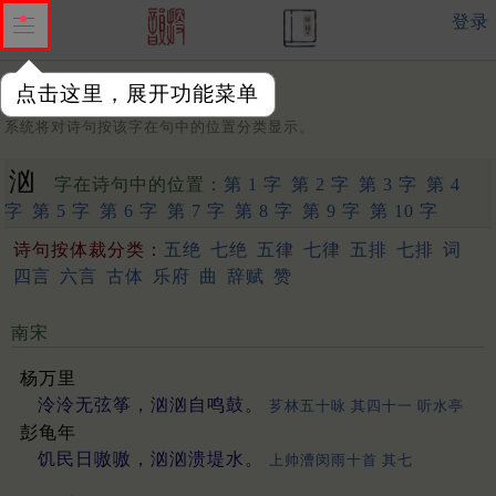
登录
点击这里，展开功能菜单
字：
系统将对诗句按该字在句中的位置分类显示。
汹
字在诗句中的位置：
第 1 字
第 2 字
第 3 字
第 4
字
第 5 字
第 6 字
第 7 字
第 8 字
第 9 字
第 10 字
诗句按体裁分类：
五绝
七绝
五律
七律
五排
七排
词
四言
六言
古体
乐府
曲
辞赋
赞
南宋
杨万里
泠泠无弦筝，汹汹自鸣鼓。
芗林五十咏 其四十一 听水亭
彭龟年
饥民日嗷嗷，汹汹溃堤水。
上帅漕闵雨十首 其七