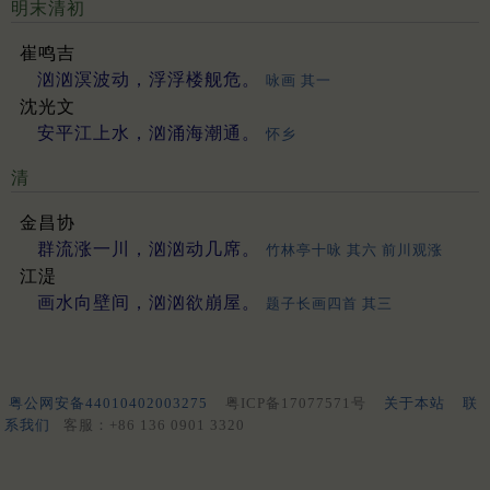
明末清初
崔鸣吉
汹汹溟波动，浮浮楼舰危。
咏画 其一
沈光文
安平江上水，汹涌海潮通。
怀乡
清
金昌协
群流涨一川，汹汹动几席。
竹林亭十咏 其六 前川观涨
江湜
画水向壁间，汹汹欲崩屋。
题子长画四首 其三
粤公网安备44010402003275
粤ICP备17077571号
关于本站
联
系我们
客服：+86 136 0901 3320