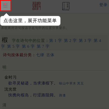
登录
点击这里，展开功能菜单
字：
系统将对诗句按该字在句中的位置分类显示。
椵
字在诗句中的位置：
第 1 字
第 2 字
第 3 字
第 4
字
第 5 字
第 6 字
第 7 字
诗句按体裁分类：
七律
古体
明
金时习
欲寻灵秘迹，当求漆椵下。
咏山中草木 其五
沈光世
扶携向椵岛，行涩路阻阔。
路逢
清