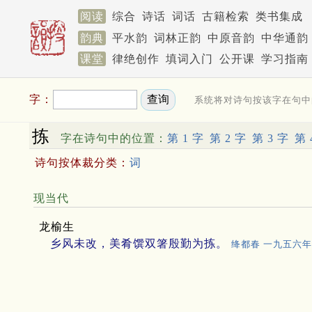
阅读
综合
诗话
词话
古籍检索
类书集成
韵典
平水韵
词林正韵
中原音韵
中华通韵
课堂
律绝创作
填词入门
公开课
学习指南
字：
系统将对诗句按该字在句中
拣
字在诗句中的位置：
第 1 字
第 2 字
第 3 字
第 
诗句按体裁分类：
词
现当代
龙榆生
乡风未改，美肴馔双箸殷勤为拣。
绛都春 一九五六