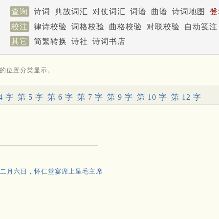
查询
诗词
典故词汇
对仗词汇
词谱
曲谱
诗词地图
登
校注
律诗校验
词格校验
曲格校验
对联校验
自动笺注
其它
简繁转换
诗社
诗词书店
的位置分类显示。
4 字
第 5 字
第 6 字
第 7 字
第 9 字
第 10 字
第 12 字
年二月六日，怀仁堂宴席上呈毛主席