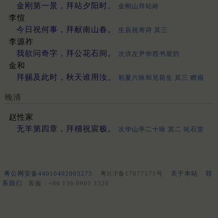
金刚第一景，拜站夕阳时。
金刚山拜站岭
李愃
今日祝何事，拜献南山春。
生辰祝寿诗 其三
李源祚
我欲问奇字，拜公花石间。
次洪左尹华西书屋韵
金和
拜赐及此时，秋天谁用汝。
初夏六咏和兄荷生 其三 赠扇
晚清
赵性家
无羊第四章，拜稽祝宸极。
次华山亭二十咏 其二 叱石堂
粤公网安备44010402003275
粤ICP备17077571号
关于本站
联
系我们
客服：+86 136 0901 3320