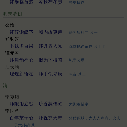
拜受膰兼酒，春秋荷圣灵。
释奠日作
明末清初
金堉
拜辞诣阙下，城内改更筹。
辞朝集杜句 其一
郑弘溟
卜钱多自误，拜月畏人知。
戏效艳词杂体 其十七
谭元春
拜舞动禅心，似为下根赘。
礼学公塔
屈大均
煌煌新语在，拜手似皋谟。
咏古 其二
清
李夏镇
拜献彤庭贺，炉香惹锦袍。
大殿春帖字
李世龟
百年莱子心，拜祝齐天寿。
外姑原城守大夫人寿席。次儿
子大孙韵 其一