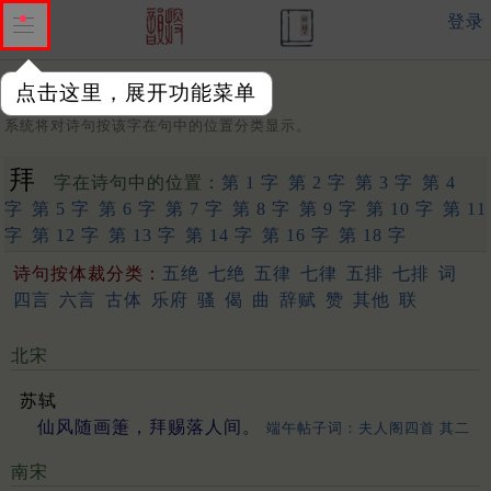
登录
点击这里，展开功能菜单
字：
系统将对诗句按该字在句中的位置分类显示。
拜
字在诗句中的位置：
第 1 字
第 2 字
第 3 字
第 4
字
第 5 字
第 6 字
第 7 字
第 8 字
第 9 字
第 10 字
第 11
字
第 12 字
第 13 字
第 14 字
第 16 字
第 18 字
诗句按体裁分类：
五绝
七绝
五律
七律
五排
七排
词
四言
六言
古体
乐府
骚
偈
曲
辞赋
赞
其他
联
北宋
苏轼
仙风随画箑，拜赐落人间。
端午帖子词：夫人阁四首 其二
南宋