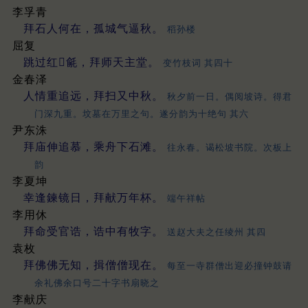
李孚青
拜石人何在，孤城气逼秋。
稻孙楼
屈复
跳过红𣰽毹，拜师天主堂。
变竹枝词 其四十
金春泽
人情重追远，拜扫又中秋。
秋夕前一日。偶阅坡诗。得君
门深九重。坟墓在万里之句。遂分韵为十绝句 其六
尹东洙
拜庙伸追慕，乘舟下石滩。
往永春。谒松坡书院。次板上
韵
李夏坤
幸逢鍊镜日，拜献万年杯。
端午祥帖
李用休
拜命受官诰，诰中有牧字。
送赵大夫之任绫州 其四
袁枚
拜佛佛无知，揖僧僧现在。
每至一寺群僧出迎必撞钟鼓请
余礼佛余口号二十字书扇晓之
李献庆