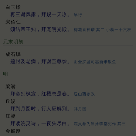
白玉蟾
再三谢风露，拜赐一天凉。
早行
宋伯仁
须结帝王知，拜宠明光殿。
梅花喜神谱 其二 小蕊一十六枝
元末明初
成石璘
题封及老病，拜谢至尊馀。
谢全罗监司惠新米银鱼
明
梁潜
拜命别枫宸，红楼总是春。
送山西参政
丘浚
拜到月圆时，行人应解到。
拜月图
庄昶
拜读浣灵诗，一夜头尽白。
浣灵卷为当涂李都宪作 其三
金麟厚