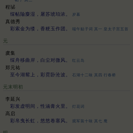
程珌
䌽帖隃麋湿，屠苏琥珀浓。
岁暮
真德秀
彩索金为缕，香粳玉作团。
端午贴子词 其一 皇太子宫五首
元
虞集
䌽舟移曲岸，白尘对微风。
红云岛
郑元祐
至今湖觜上，彩霓卧沧波。
石湖十二咏 其四 行春桥
元末明初
李延兴
彩发虚明间，性涵膏火里。
灯花词
高启
彩帛曳长虹，悠悠卷塞风。
观军装十咏 其七 麾
明