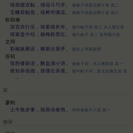
䌽燕随宜帖，缯花斗巧开。
春帖子词皇后阁十首 其二
宝幡双帖燕，䌽树对缠花。
春帖子词皇后阁十首 其八
欧阳修
深宫亦行乐，䌽索续长年。
端午帖子词 其三 夫人閤五首
䌽索盘中结，杨梅粽里红。
端午帖子 其二 皇帝閤六首
文同
彩槴纵横设，雕厨次第开。
题友人书斋新壁
苏轼
䌽胜镂新语，酥盘滴小诗。
春帖子词：夫人阁四首 其一
谁知恭俭德，䌽缕出亲蚕。
端午帖子词：皇太妃阁五首 其
一
宋
廖刚
土牛敦岁事，䌽燕动春情。
丙申春贴子八首 其一
南宋