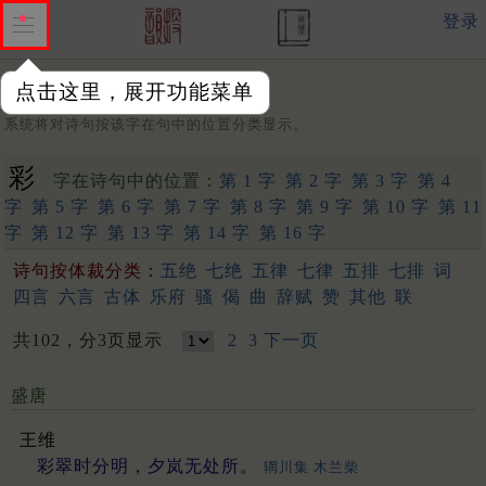
登录
点击这里，展开功能菜单
字：
系统将对诗句按该字在句中的位置分类显示。
彩
字在诗句中的位置：
第 1 字
第 2 字
第 3 字
第 4
字
第 5 字
第 6 字
第 7 字
第 8 字
第 9 字
第 10 字
第 11
字
第 12 字
第 13 字
第 14 字
第 16 字
诗句按体裁分类：
五绝
七绝
五律
七律
五排
七排
词
四言
六言
古体
乐府
骚
偈
曲
辞赋
赞
其他
联
共102，分3页显示
2
3
下一页
盛唐
王维
彩翠时分明，夕岚无处所。
辋川集 木兰柴