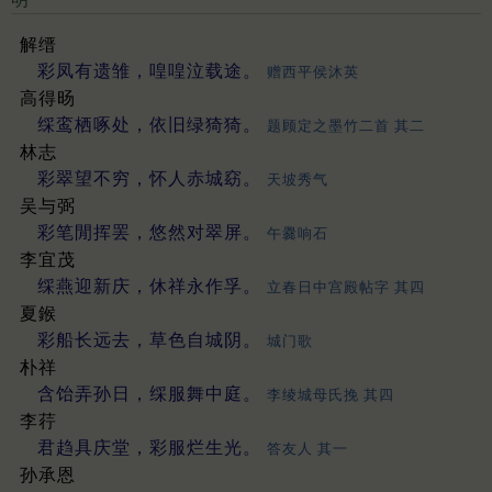
解缙
彩凤有遗雏，喤喤泣载途。
赠西平侯沐英
高得旸
䌽鸾栖啄处，依旧绿猗猗。
题顾定之墨竹二首 其二
林志
彩翠望不穷，怀人赤城窈。
天坡秀气
吴与弼
彩笔閒挥罢，悠然对翠屏。
午爨响石
李宜茂
䌽燕迎新庆，休祥永作孚。
立春日中宫殿帖字 其四
夏鍭
彩船长远去，草色自城阴。
城门歌
朴祥
含饴弄孙日，䌽服舞中庭。
李绫城母氏挽 其四
李荇
君趋具庆堂，彩服烂生光。
答友人 其一
孙承恩