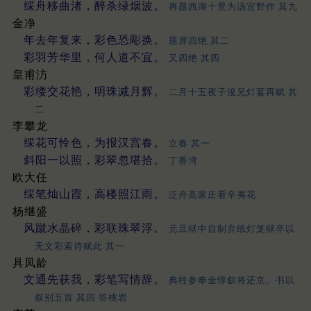
䌽舟移曲渚，醉杀绿烟波。
再题西湖十景为汤宜野作 其九
金净
年去年复来，彩色恐彫换。
题屏四绝 其二
彩羽芳华里，何人道不宜。
又四绝 其四
皇甫汸
彩缕交花艳，明珠减月辉。
二月十五夜子浚兄灯宴再赋 其
二
李攀龙
䌽花可怜色，为报汉宫春。
立春 其一
斜阳一以照，彩翠忽堪拾。
丁香湾
欧大任
䌽笔灿山霞，高楼照江雨。
泛舟高家庄看辛夷花
杨继盛
风蹴水晶碎，彩联珠翠浮。
元旦狱中自制弃纸灯笼狱卒以
无文彩索诗赋此 其一
具凤龄
文通先获我，彩笔写情辞。
典牲参奉金惇叙将还京。书以
叙别五首 其四 答桃岩