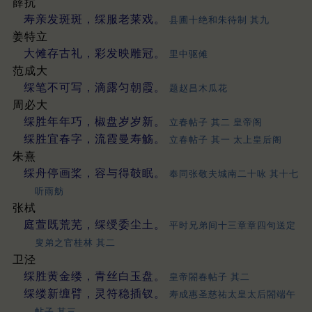
薛抗
寿亲发斑斑，䌽服老莱戏。
县圃十绝和朱待制 其九
姜特立
大傩存古礼，彩发映雕冠。
里中驱傩
范成大
䌽笔不可写，滴露匀朝霞。
题赵昌木瓜花
周必大
䌽胜年年巧，椒盘岁岁新。
立春帖子 其二 皇帝阁
䌽胜宜春字，流霞曼寿觞。
立春帖子 其一 太上皇后阁
朱熹
䌽舟停画桨，容与得攲眠。
奉同张敬夫城南二十咏 其十七
听雨舫
张栻
庭萱既荒芜，䌽绶委尘土。
平时兄弟间十三章章四句送定
叟弟之官桂林 其二
卫泾
䌽胜黄金缕，青丝白玉盘。
皇帝閤春帖子 其二
䌽缕新缠臂，灵符稳插钗。
寿成惠圣慈祐太皇太后閤端午
帖子 其三