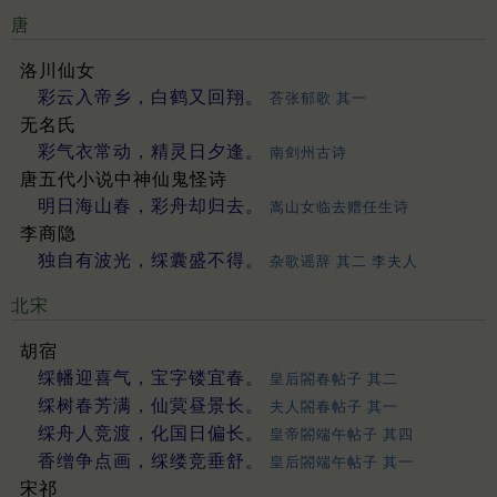
唐
洛川仙女
彩云入帝乡，白鹤又回翔。
荅张郁歌 其一
无名氏
彩气衣常动，精灵日夕逢。
南剑州古诗
唐五代小说中神仙鬼怪诗
明日海山春，彩舟却归去。
嵩山女临去赠任生诗
李商隐
独自有波光，䌽囊盛不得。
杂歌谣辞 其二 李夫人
北宋
胡宿
䌽幡迎喜气，宝字镂宜春。
皇后閤春帖子 其二
䌽树春芳满，仙蓂昼景长。
夫人閤春帖子 其一
䌽舟人竞渡，化国日偏长。
皇帝閤端午帖子 其四
香缯争点画，䌽缕竞垂舒。
皇后閤端午帖子 其一
宋祁