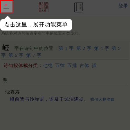
登录
点击这里，展开功能菜单
字：
系统将对诗句按该字在句中的位置分类显示。
嶝
字在诗句中的位置：
第 1 字
第 2 字
第 4 字
第 5
字
第 6 字
第 7 字
诗句按体裁分类：
七绝
五律
五排
古体
骚
明
沈喜寿
嶝前暂与沙弥语，语及干戈泪满裾。
赠僧大将惟政