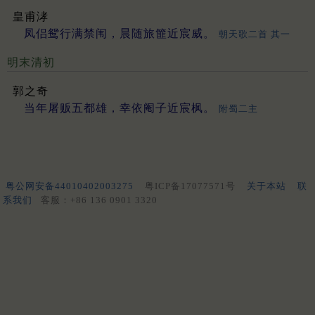
皇甫涍
凤侣鸳行满禁闱，晨随旅篚近宸威。
朝天歌二首 其一
明末清初
郭之奇
当年屠贩五都雄，幸依阉子近宸枫。
附蜀二主
粤公网安备44010402003275
粤ICP备17077571号
关于本站
联
系我们
客服：+86 136 0901 3320