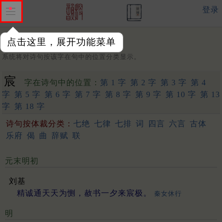
登录
点击这里，展开功能菜单
字：
系统将对诗句按该字在句中的位置分类显示。
宸
字在诗句中的位置：
第 1 字
第 2 字
第 3 字
第 4
字
第 5 字
第 6 字
第 7 字
第 8 字
第 9 字
第 10 字
第 13
字
第 18 字
诗句按体裁分类：
七绝
七律
七排
词
四言
六言
古体
乐府
偈
曲
辞赋
联
元末明初
刘基
精诚通天天为恻，赦书一夕来宸极。
秦女休行
明