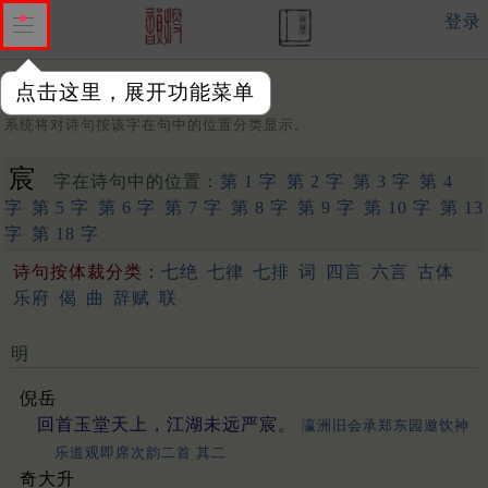
登录
点击这里，展开功能菜单
字：
系统将对诗句按该字在句中的位置分类显示。
宸
字在诗句中的位置：
第 1 字
第 2 字
第 3 字
第 4
字
第 5 字
第 6 字
第 7 字
第 8 字
第 9 字
第 10 字
第 13
字
第 18 字
诗句按体裁分类：
七绝
七律
七排
词
四言
六言
古体
乐府
偈
曲
辞赋
联
明
倪岳
回首玉堂天上，江湖未远严宸。
瀛洲旧会承郑东园邀饮神
乐道观即席次韵二首 其二
奇大升