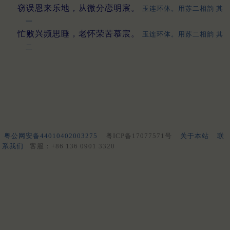
窃误恩来乐地，从微分恋明宸。
玉连环体。用苏二相韵 其
一
忙败兴频思睡，老怀荣苦慕宸。
玉连环体。用苏二相韵 其
二
粤公网安备44010402003275
粤ICP备17077571号
关于本站
联
系我们
客服：+86 136 0901 3320