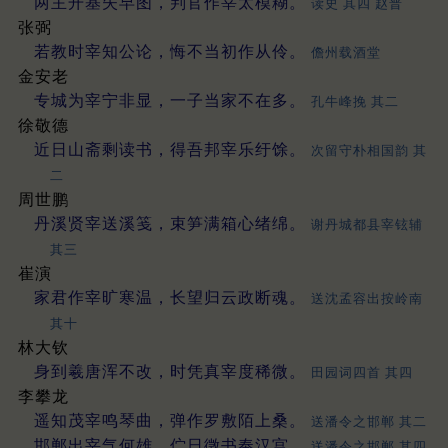
两主开基失早图，判官作宰太模糊。
读史 其四 赵普
张弼
若教时宰知公论，悔不当初作从伶。
儋州载酒堂
金安老
专城为宰宁非显，一子当家不在多。
孔牛峰挽 其二
徐敬德
近日山斋剩读书，得吾邦宰乐纡馀。
次留守朴相国韵 其
二
周世鹏
丹溪贤宰送溪笺，束笋满箱心绪绵。
谢丹城都县宰铉辅
其三
崔演
家君作宰旷寒温，长望归云政断魂。
送沈孟容出按岭南
其十
林大钦
身到羲唐浑不改，时凭真宰度稀微。
田园词四首 其四
李攀龙
遥知茂宰鸣琴曲，弹作罗敷陌上桑。
送潘令之邯郸 其二
邯郸出宰气何雄，伫日徵书奉汉宫。
送潘令之邯郸 其四