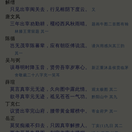
解缙
只见出宰闽关去，行见榕阴下度云。
又
唐文凤
三年出宰劝勤耕，䆉稏西风秋雨晴。
题画牛图二首图有翰
林滕王霄留题 其一
陈循
岂无茂宰陈蕃辈，应有朝臣傅说流。
谩兴用感兴其三韵
其一
吴与弼
误辱明时降玉音，贤劳吾宰岁寒心。
新正重沐县侯贲临茅
舍敬裁二十八字充一笑耳
薛瑄
莫言真宰元无迹，久向图中露此情。
观太极图 其二
欲寻真宰元无迹，祗见苍苍一气功。
黔阳山中 其九
丁克仁
议贤出宰完山府，腰带黄金耀榜中。
寄金府尹 其一
岳正
莫笑痴顽不归去，只因真宰解撩人。
丁亥(1)九日 其二