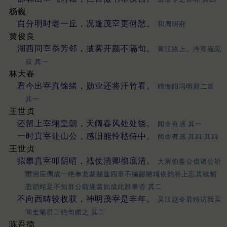
杨巍
自分明时老一丘，况逢茂宰更何愁。
和周明府
黄俊良
湖西同宰忝芳邻，披雾开颜不隔旬。
黄江路上。汵寄崔见
叔 其一
林大春
君今出宰真馀绪，勋业还将汗竹看。
赠海阳冯明府二首
其一
王世贞
还留上宰翊皇朝，天阔春风处处饶。
闻命有感 其一
一时真宰让山公，感旧能怜嵇侍中。
闻命有感 其四 其四
王世贞
拟攀真宰叩阴晴，祗仗清卿彻底清。
大宗伯姜公倡诸公祈
雨澍应偶成一绝奉览蒙赐迭四章不揣鄙陋辄依韵补上忘其续貂
恐蹈蛇足不知群公能遂翕如成此胜事否 其二
不向西畴较收获，神明茂宰是丰年。
吴江赵令君特访我吴
阊走笔得二绝句赠之 其二
陈吾德