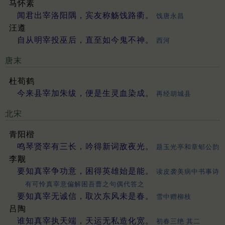
马怀素
闻君出宰洛阳隅，宾友称觞饯路衢。
饯唐永昌
汪遵
自从明宰投巫后，直至如今鬼不神。
西河
唐末
杜荀鹤
今来县宰加朱绂，便是生灵血染成。
再经胡城县
北宋
青阳楷
鸣琴贤宰有三长，吟得新词敌夜光。
题玉光亭和章郇公韵
李觏
要知真宰争功意，困得英雄始是能。
读皮袭美病中书事诗
有可怜真宰意偏解困吾曹之句偶代答之
要知真宰无诚信，取次东风未是春。
雪中赠柳枝
吕陶
谁知真宰执天端，天运无私造化宽。
初春三绝 其二