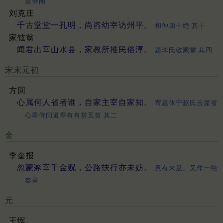
皇帝阁
刘克庄
千古堂堂一孔明，尚咨幼宰访州平。
和仲弟十绝 其十
家铉翁
闻君出宰山水县，家教所推民俗淳。
题李氏敬聚堂 其四
宋末元初
方回
心属何人省者谁，自家主宰自家知。
寄题休宁赵氏云屋省
心翠侍问道亭有有堂五首 其二
金
李奎报
忽蒙冢宰千金贶，公路扶行亦未妨。
意有未足。又作一绝
奉呈
元
王恽