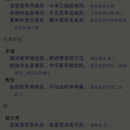
庙堂真宰拜姚崇，斗米三钱四海同。
跋丰稔还乡图
状物何如及物功，开元真宰说姚崇。
王右丞辋川图 其二
爱树怀贤自昔然，眼中真宰见差肩。
跋嘉祐熙宁间李昭珙
所受告身三通
元末明初
李穑
颁冰冢宰独优游，两府摩肩背汗流。
偶念颁冰 其二
牧隐先生是逐臣，华宗冢宰政忧民。
是日监郡郑公。携酒
来访。明日以诗谢之
陶安
纵然邑宰来相见，不似当时举孝廉。
题袁氏卧雪堂二首
其二
明
杨士奇
吾家贤宰宰长垣，客墓荒凉有子孙。
送敬侄 其一