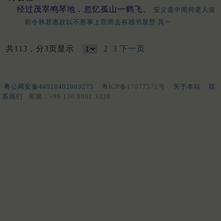
经过茂宰鸣琴地，忽忆孤山一鹤飞。
安义道中闻何老人道
前令林君惠政以不善事上官而去有感书屋壁 其一
共113，分3页显示
2
3
下一页
粤公网安备44010402003275
粤ICP备17077571号
关于本站
联
系我们
客服：+86 136 0901 3320