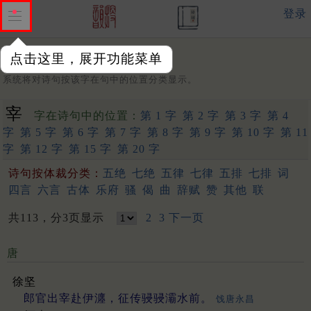
登录
点击这里，展开功能菜单
字：
系统将对诗句按该字在句中的位置分类显示。
宰
字在诗句中的位置：
第 1 字
第 2 字
第 3 字
第 4
字
第 5 字
第 6 字
第 7 字
第 8 字
第 9 字
第 10 字
第 11
字
第 12 字
第 15 字
第 20 字
诗句按体裁分类：
五绝
七绝
五律
七律
五排
七排
词
四言
六言
古体
乐府
骚
偈
曲
辞赋
赞
其他
联
共113，分3页显示
2
3
下一页
唐
徐坚
郎官出宰赴伊瀍，征传骎骎灞水前。
饯唐永昌