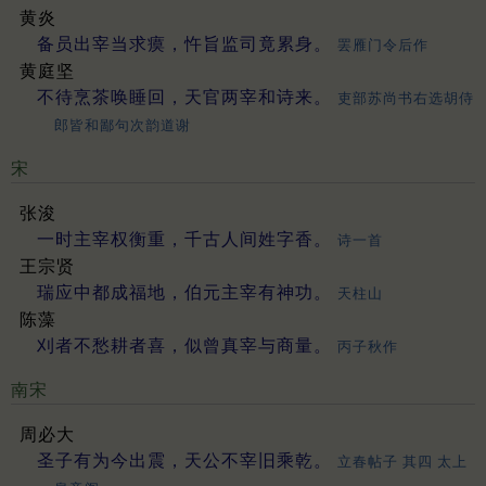
黄炎
备员出宰当求瘼，忤旨监司竟累身。
罢雁门令后作
黄庭坚
不待烹茶唤睡回，天官两宰和诗来。
吏部苏尚书右选胡侍
郎皆和鄙句次韵道谢
宋
张浚
一时主宰权衡重，千古人间姓字香。
诗一首
王宗贤
瑞应中都成福地，伯元主宰有神功。
天柱山
陈藻
刈者不愁耕者喜，似曾真宰与商量。
丙子秋作
南宋
周必大
圣子有为今出震，天公不宰旧乘乾。
立春帖子 其四 太上