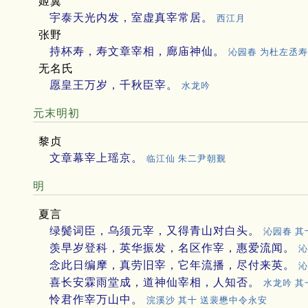
姬翼
宇泰天光内发，室虚真宰常居。
西江月
张野
持杯寿，寿文章宰相，廊庙神仙。
沁园春 为杜左丞寿
无名氏
愿皇王万岁，千秋臣宰。
水龙吟
元末明初
黎贞
文章幕宰上瑶京。
临江仙 朱二尹朝觐
明
夏言
绿鬓词臣，乌须元宰，又得青山对白头。
沁园春 其
羡早岁登科，英华振发，名区作宰，惠爱流闻。
沁
念此日编摩，真劳旧宰，它年流播，尽付来英。
沁
喜长安霖雨堂成，道神仙宰相，人知否。
水龙吟 
怜君作宰万山中。
浣溪沙 其十 送裴懋中令永安