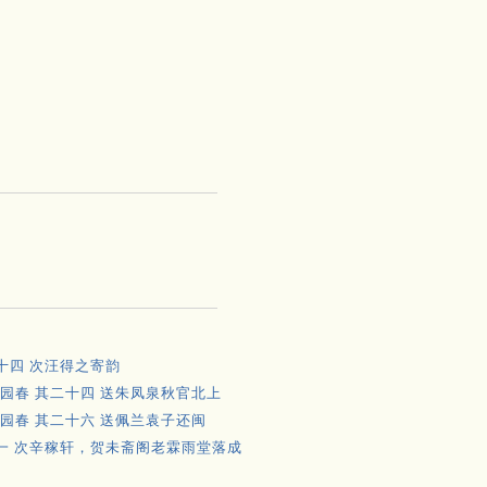
十四 次汪得之寄韵
园春 其二十四 送朱凤泉秋官北上
园春 其二十六 送佩兰袁子还闽
其一 次辛稼轩，贺未斋阁老霖雨堂落成