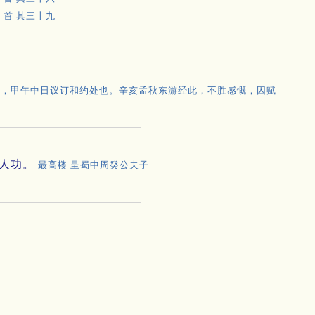
十首 其三十九
阁，甲午中日议订和约处也。辛亥孟秋东游经此，不胜感慨，因赋
人功。
最高楼 呈蜀中周癸公夫子