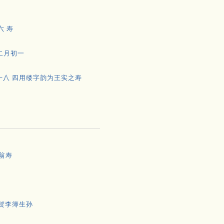
六 寿
二月初一
十八 四用缕字韵为王实之寿
翁寿
 贺李簿生孙