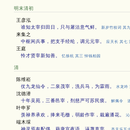
明末清初
王彦泓
谁知太宰归田日，只与屠沽意气鲜。
新岁竹枝词 其
来集之
中枢闲兵事，把支手经纶，调元元宰。
应天长 其七
王庭
怜才贤宰新知善。
忆馀杭 其三 悼钱柏园
清
陈维崧
仗九龙仙令，二泉茂宰，洗兵马，为霖雨。
水龙吟
沈德潜
十年吴苑，三番邑宰，剂慈严可苏民瘼。
解佩令 
叶申芗
羡禄养承欢，捧来毛檄，弱龄作宰，栽遍潘花。
沁
端木埰
神灵焉有配偶，藉唐宫夜语，诬蔑真宰。
齐天乐五