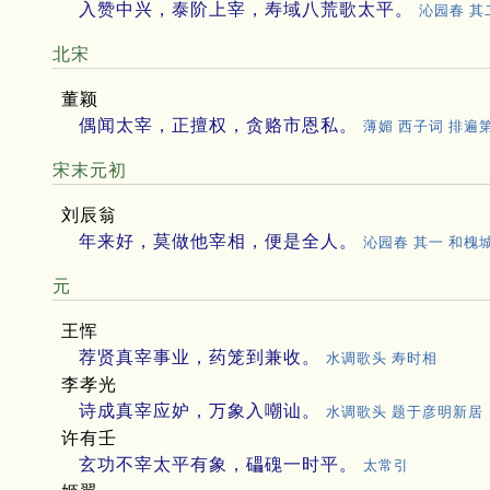
入赞中兴，泰阶上宰，寿域八荒歌太平。
沁园春 其
北宋
董颖
偶闻太宰，正擅权，贪赂市恩私。
薄媚 西子词 排遍
宋末元初
刘辰翁
年来好，莫做他宰相，便是全人。
沁园春 其一 和槐
元
王恽
荐贤真宰事业，药笼到兼收。
水调歌头 寿时相
李孝光
诗成真宰应妒，万象入嘲讪。
水调歌头 题于彦明新居
许有壬
玄功不宰太平有象，礧磈一时平。
太常引