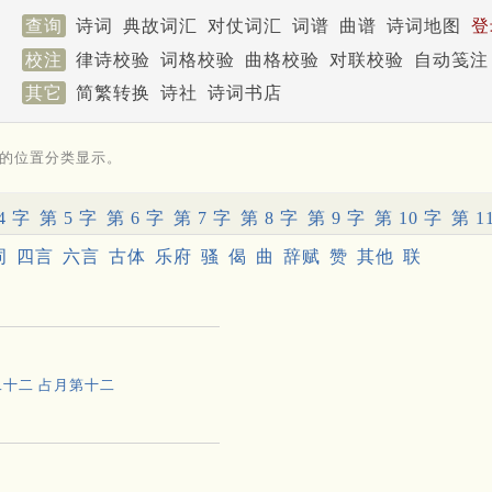
查询
诗词
典故词汇
对仗词汇
词谱
曲谱
诗词地图
登
校注
律诗校验
词格校验
曲格校验
对联校验
自动笺注
其它
简繁转换
诗社
诗词书店
的位置分类显示。
4 字
第 5 字
第 6 字
第 7 字
第 8 字
第 9 字
第 10 字
第 1
词
四言
六言
古体
乐府
骚
偈
曲
辞赋
赞
其他
联
二十二 占月第十二