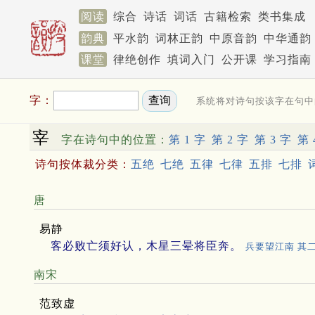
阅读
综合
诗话
词话
古籍检索
类书集成
韵典
平水韵
词林正韵
中原音韵
中华通韵
课堂
律绝创作
填词入门
公开课
学习指南
字：
系统将对诗句按该字在句中
宰
字在诗句中的位置：
第 1 字
第 2 字
第 3 字
第 
诗句按体裁分类：
五绝
七绝
五律
七律
五排
七排
唐
易静
客必败亡须好认，木星三晕将臣奔。
兵要望江南 其
南宋
范致虚