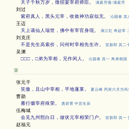
天子千秋万岁，徵招宴宰府师臣。
满庭芳慢/满庭芳
刘过
紫府真人，黑头元宰，收敛神功寂似无。
沁园春 其
王迈
天上谪仙人瑞世，佛中有宰官身现。
满江红 寿赵宰 
刘克庄
不是先生高索价，问何时宰相先生许。
贺新郎 其二
吴渊
□□□，□弟为宰相，兄作闲人。
沁园春 其一 寿弟相国
宋
张元干
笑傲，且山中宰相，平地蓬莱。
夏云峰 丙寅六月为筠
曹勋
雁行缀宰府殊荣。
透碧霄 中宫生辰
伍梅城
会见九州熙白日，做状元宰相荣门户。
贺新郎 其一
赵福元