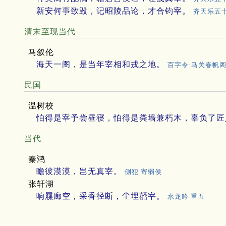
新安何事致毁，记昭陵品论，才合钧宰。
齐天乐五
清末至现当代
马叙伦
海天一阁，是当年宰相和戎之地。
百字令·马关春帆
民国
温树校
怕得是宰予尝昼寝，怕得是粪墙兼朽木，辜负了匠
当代
秦鸿
瞻彼漠漠，岂无真宰。
侧犯 寄弱侯
张轩湖
响屧廊空，采香径断，尘埋嚭宰。
水龙吟 重五