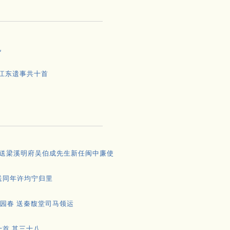
九
 江东遗事共十首
 送梁溪明府吴伯成先生新任闽中廉使
送同年许均宁归里
园春 送秦馥堂司马领运
十首 其三十八